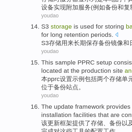
设备
实现
附加
服务
(
例如
备份
和
复
youdao
S3
storage
is
used for
storing
b
for
long
retention periods.
S3
存储
用来
长期
保存
备份
镜像
和
youdao
This
sample PPRC
setup
consis
located
at the
production
site
an
本
pprc
设置
示例
包括
两个
存储
单
位于备份站点。
youdao
The
update
framework
provides
installation
facilities
that are
con
该
更新
框架
提供了
存储
、
备份
以
完成
对
这些工具的
配置
工作。