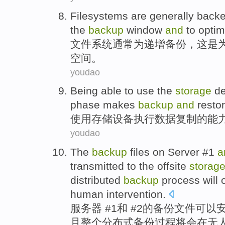
Filesystems
are generally
back
the
backup
window
and
to
optim
文件系统
通常
为
递增
备份
，这是
空间。
youdao
Being
able
to
use
the
storage
de
phase
makes
backup
and
resto
使用
存储
设备
执行
数据
复制
的
能
youdao
The
backup
files
on
Server
#
1
a
transmitted
to the
offsite
storag
distributed
backup
process
will
human
intervention
.
服务器
#
1
和
#
2
的
备份
文件
可以
且
整个
分布式
备份
过程
将
会
在
无