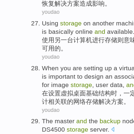
恢复解决方案
造成
影响。
youdao
Using
storage
on
another
machi
is
basically
online
and
available
使用
另一
台计算机
进行
存储
则
意
可用
的。
youdao
When you
are
setting up
a virtu
is
important
to
design
an associ
for
image
storage
,
user
data
,
an
在
设置
虚拟
桌面
基础结构
时
，
一
计
相
关联
的
网络
存储
解决
方案。
youdao
The master
and
the
backup
nod
DS4500
storage
server
.