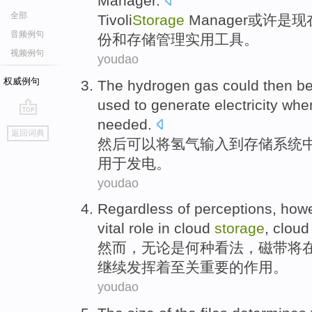
Manager
.
全部
Tivoli
Storage
Manager
或许
是
现
音频例句
份
和
存储
管理
实用
工具。
视频例句
youdao
权威例句
The
hydrogen gas
could
then
b
used to
generate electricity
whe
needed
.
go
返回词典
top
然后
可以
将
氢气
输入
到
存储
系统
用于
发电
。
youdao
Regardless
of
perceptions
,
how
vital
role
in
cloud
storage
,
cloud
然而
，
无论是
何种
看法
，
磁带
将
继续
发挥
着
至关重要
的
作用
。
youdao