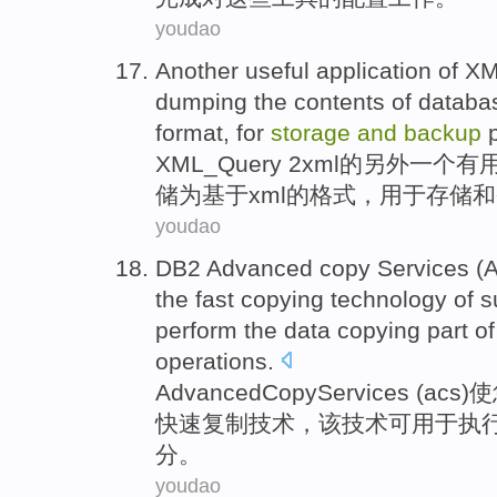
youdao
Another
useful
application
of
XM
dumping the
contents
of
databa
format
,
for
storage
and
backup
XML_Query 2
xml
的
另外
一个
有
储为
基于xml的
格式
，
用于
存储
和
youdao
DB2 Advanced
copy
Services
(
the
fast
copying
technology
of
s
perform
the
data
copying
part
o
operations
.
Advanced
Copy
Services
(
acs
)
使
快速
复制
技术
，
该
技术可用于
执
分
。
youdao