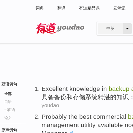
词典
翻译
有道精品课
云笔记
中英
有道 - 网易旗下搜索
双语例句
Excellent
knowledge
in
backup
全部
具备
备份
和
存储
系统
精湛
的
知识
口语
youdao
书面语
Probably
the
best
commercial
b
论文
management
utility
available
no
原声例句