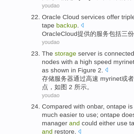
youdao
Oracle
Cloud
services
offer
tripl
tape
backup
.
Oracle
Cloud
提供
的
服务
包括
三
份
youdao
The
storage
server
is
connecte
nodes
with a
high speed myrine
as shown in Figure
2
.
存储
服务器
通过
高速
myrinet
或者
点，
如图
2 所示。
youdao
Compared with
onbar
,
ontape
i
much easier
to
use
;
ontape
doe
manager
and
could either
use
t
and
restore
.