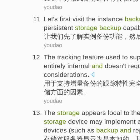
youdao
Let
's
first
visit
the instance
back
persistent
storage
backup
capabi
让
我们
先
了解
实例
备份
功能
，
然
youdao
The
tracking
feature
used to
sup
entirely
internal
and
doesn't
req
considerations
.
用于
支持
增量
备份
的
跟踪
特性
完
储
方面的因素。
youdao
The
storage
appears
local
to
th
storage
device
may
implement
devices
(
such as
backup
and
re
存储
对
服务器
显示为是
本地
的，