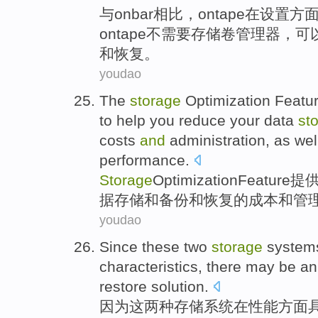
与
onbar相比
，
ontape
在
设置
方
ontape
不
需要
存储
卷
管理器
，
可
和
恢复。
youdao
The
storage
Optimization
Featu
to
help
you
reduce
your
data
st
costs
and
administration,
as wel
performance
.
Storage
Optimization
Feature
提
据
存储
和
备份
和
恢复
的
成本
和
管
youdao
Since
these
two
storage
system
characteristics
,
there may be
an
restore
solution
.
因为
这
两种
存储
系统
在
性能方面