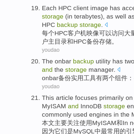
Each
HPC
client
image has
acc
storage
(
in terabytes
),
as well a
HPC
backup
storage
.
每个
HPC
客户机
映像
可以
访问
大
户主目录
和
HPC备份存储。
youdao
The
onbar
backup
utility
has
tw
and
the
storage
manager
.
onbar
备份
实用工具
有
两个
组件
：
youdao
This article
focuses primarily
o
MyISAM
and
InnoDB
storage
en
commonly used
engines
in
the 
本文
主要
关注
使用
MyISAM
和
In 
因为
它们
是
MySQL
中
最
常用
的引