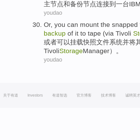
主
节点
和
备份
节点
连接
到
一台
IB
youdao
Or
,
you can
mount the
snapped
backup
of
it
to
tape
(
via
Tivoli
St
或者
可以
挂
载
快照
文件
系统
并
将
Tivoli
Storage
Manager
）。
youdao
关于有道
Investors
有道智选
官方博客
技术博客
诚聘英