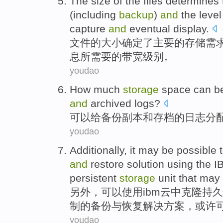
The
size
of
the
files
determines
(
including
backup
)
and
the
level
capture
and
eventual
display
.
文件
的
大小
确定
了
主要
的
存储
需
息所
需要
的
带宽
级别
。
youdao
How much
storage
space
can b
and
archived
logs
?
可以
给
备份
副本
和
存档
的日志
分
youdao
Additionally
, it
may
be possible
and
restore
solution
using
the
I
persistent
storage
unit
that
may
另外
，
可以
使用
ibm
云中
克隆
持久
制
的
备份
与
恢复
解决方案
，
或许
youdao