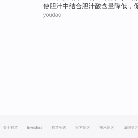
使胆汁
中
结合胆汁酸
含量
降低
，
youdao
关于有道
Investors
有道智选
官方博客
技术博客
诚聘英