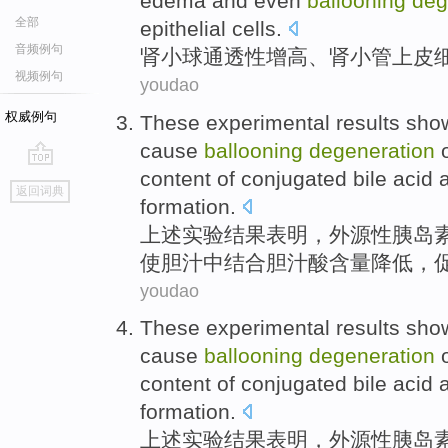
edema
and
even
ballooning
deg
全部
epithelial
cells
.
音频例句
肾小球
通透性
增高、
肾
小管
上皮
视频例句
youdao
权威例句
These
experimental
results
sho
cause
ballooning
degeneration
content
of conjugated
bile acid
go
返回词典
top
formation
.
上述
实验
结果
表明
，
外源性
胰岛
使胆汁
中
结合胆汁酸
含量
降低
，
youdao
These
experimental
results
sho
cause
ballooning
degeneration
content
of conjugated
bile acid
formation
.
上述
实验
结果
表明
，
外源性
胰岛