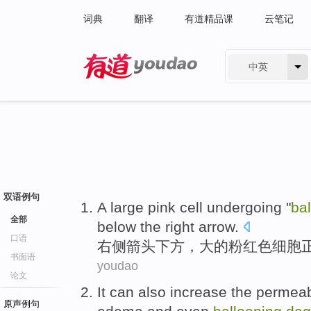
词典
翻译
有道精品课
云笔记
中英
有道 - 网易旗下搜索
双语例句
A
large
pink
cell
undergoing
"
ba
全部
below
the right
arrow
.
口语
右侧
箭头
下方
，
大
的
粉红色
细胞
书面语
youdao
论文
It can also increase the
permeabi
原声例句