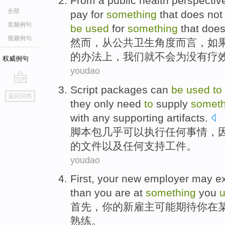
From
a
public
health
perspectiv
全部
pay
for
something
that
does
no
音频例句
be
used
for
something
that does
视频例句
然而
，
从
公共
卫生
角度而言
，
如
的
办法
上，
我们
就不会
为
没有疗
权威例句
youdao
Script
packages
can
be
used
to
go
返回词典
top
they
only
need
to
supply
someth
with
any
supporting
artifacts
.
脚本
包几乎
可以
执行
任何
事情
，
的文件
以及
任何
支持工件。
youdao
First
,
your
new
employer
may
e
than
you are
at
something
you
首先
，
你
的
新
雇主
可能
期待
你
在
熟练
。