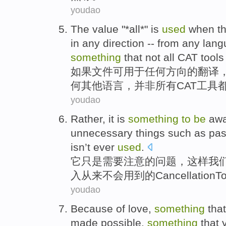
youdao
The value "*
all
*"
is
used
when
t
in
any
direction
--
from
any
lang
something
that
not
all
CAT
tools
如果
文件
可
用于
任何
方向
的
翻译
何
其他
语言，
并非
所有
CAT
工具
youdao
Rather,
it
is
something
to
be
aw
unnecessary
things
such
as
pas
isn’t ever
used
.
它
只是需要
注意
的
问题，
这样
我
入
从来
不会
用到的
CancellationT
youdao
Because
of
love
,
something
that
made possible,
something
that