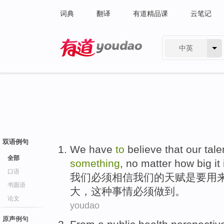
词典
翻译
有道精品课
云笔记
中英
有道 - 网易旗下搜索
双语例句
We
have
to
believe that
our
tale
全部
something
,
no matter
how
big
it
口语
我们
必须
相信
我们
的
天赋
是
要
用
书面语
大
，
这种
事情
必须
做到。
论文
youdao
原声例句