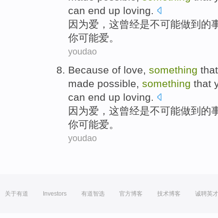
can end up
loving
.
因为
爱
，
这
曾经
是
不
可能
做到
的
你
可能
爱
。
youdao
Because
of
love
,
something
that
made possible,
something
that
can end up
loving
.
因为
爱
，
这
曾经
是
不
可能
做到
的
你
可能
爱
。
youdao
关于有道
Investors
有道智选
官方博客
技术博客
诚聘英