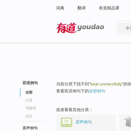
词典
翻译
有道精品课
中
有道 - 网易旗下搜索
双语例句
当前分类下找不到"
beat unmercifully
"的
查看双语例句下的
全部例句
全部
口语
书面语
或者看看其他分类：
论文
原声例句
原声例句