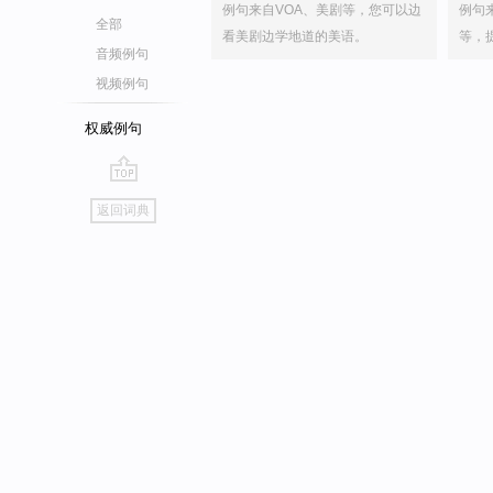
例句来自VOA、美剧等，您可以边
例句
全部
看美剧边学地道的美语。
等，
音频例句
视频例句
权威例句
go
返回词典
top