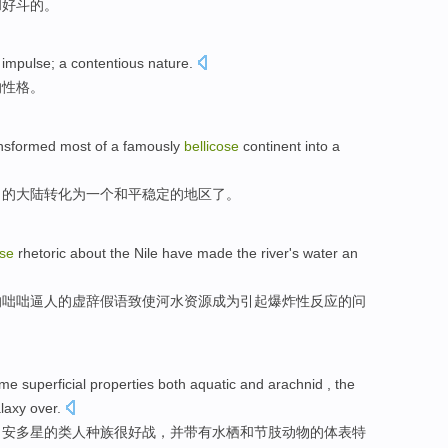
和
好斗的
。
impulse
; a contentious
nature
.
的
性格
。
nsformed
most
of
a
famously
bellicose
continent
into
a
名
的
大陆
转化
为
一个
和平
稳定
的
地区
了。
ose
rhetoric
about
the Nile
have made
the river's water
an
的
咄咄逼人的
虚辞
假语致使
河水
资源
成为
引起爆炸性反应的问
ome
superficial
properties
both
aquatic
and
arachnid
,
the
laxy over.
自安多星的
类人
种族
很
好战
，并
带有
水栖
和
节肢
动物的
体表
特