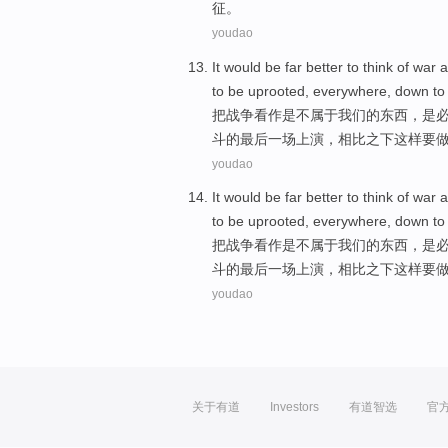
征
。
youdao
It
would
be
far better
to
think
of
war
a
to
be
uprooted
,
everywhere
, down t
把
战争
看作
是不
属于
我们
的
东西
，
是
斗的最后一场上演，相比之下这样
要
youdao
It
would
be
far better
to
think
of
war
a
to
be
uprooted
,
everywhere
, down t
把
战争
看作
是不
属于
我们
的
东西
，
是
斗的最后一场上演，相比之下这样
要
youdao
关于有道
Investors
有道智选
官