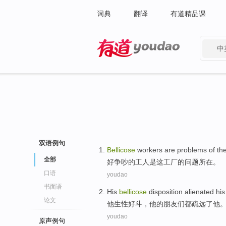
词典
翻译
有道精品课
中
有道 - 网易旗下搜索
双语例句
Bellicose
workers
are
problems
of
th
全部
好
争吵
的
工人
是
这
工厂
的
问题
所在。
口语
youdao
书面语
His
bellicose
disposition
alienated
hi
论文
他
生性
好斗
，他的
朋友们
都
疏远了他
youdao
原声例句