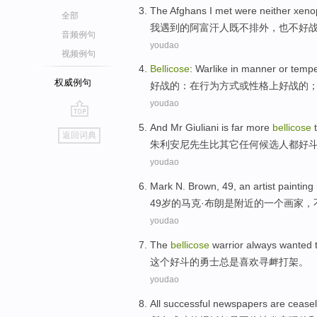
The
Afghans
I
met
were
neither
xeno
全部
我
遇到
的
阿富汗人
既不
排外
，也不好
音频例句
youdao
视频例句
Bellicose
: Warlike
in
manner
or
temp
权威例句
好战
的：
在
行为方式
或
性格
上好战的
youdao
go
And
Mr Giuliani
is
far
more
bellicose
返回词典
top
朱利安尼
先生
比
其它
任何
候选人
都好
youdao
Mark N.
Brown
,
49
,
an
artist painting
49岁
的
马克
·
布朗是
附近
的
一个
画家
，
youdao
The
bellicose
warrior
always
wanted 
这个
好斗
的
勇士
总是
喜欢
寻衅
打架
。
youdao
All
successful
newspapers
are
ceasel