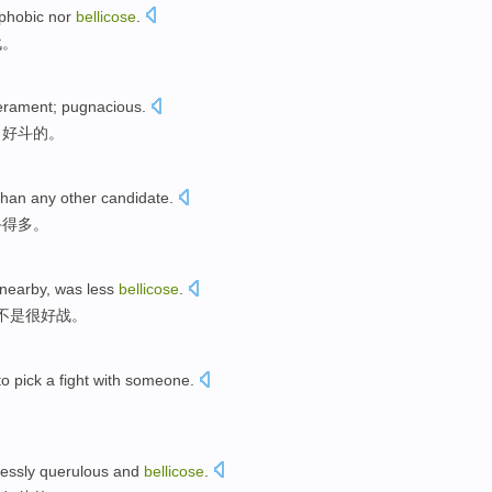
phobic nor
bellicose
.
战。
erament
;
pugnacious
.
；
好斗
的。
than
any
other
candidate
.
斗
得
多
。
nearby
, was
less
bellicose
.
不是很
好战
。
to
pick
a
fight with
someone.
essly
querulous
and
bellicose
.