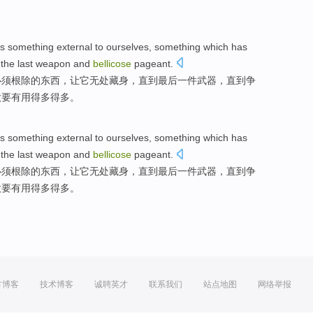
s
something
external to
ourselves
, something which has
o
the last
weapon
and
bellicose
pageant.
必须根除
的东西，
让
它
无处
藏身，直到
最后
一
件武器
，直到争
做要有用
得
多得多。
s
something
external to
ourselves
, something which has
o
the last
weapon
and
bellicose
pageant.
必须根除
的东西，
让
它
无处
藏身，直到
最后
一
件武器
，直到争
做要有用
得
多得多。
方博客
技术博客
诚聘英才
联系我们
站点地图
网络举报