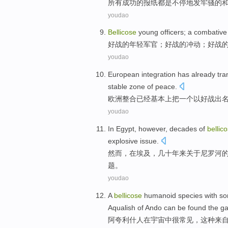
所有
成功的
报纸
都是
不停地
发牢骚
的
youdao
Bellicose
young
officers
; a
combative
好战
的
年轻
军官
；
好战
的
冲动
；好战
youdao
European
integration
has already
tra
stable
zone
of
peace
.
欧洲
整合
已经
基本上把
一
个以
好战
出
youdao
In
Egypt
,
however
,
decades
of
bellic
explosive
issue
.
然而
，
在
埃及
，
几十年来
关于
尼罗河
题。
youdao
A
bellicose
humanoid
species
with
s
Aqualish
of
Ando can be found the ga
阿夸利什人
在宇宙中很常见，
这种
来