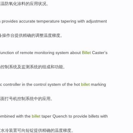
高温
防氧化
涂料
的
应用
状况
。
h
provides
accurate
temperature
tapering with
adjustment
备操作台
提供
精确
的
调整
温度
梯度。
function
of remote
monitoring
system
about
Billet
Caster's
动控制
系统
及
监测
系统的
组成
和
功能
。
c
controller
in
the
control
system
of the
hot
billet
marking
端面打号机
控制
系统
中的应用
。
ombined with
the
billet
taper
Quench
to
provide
billets
with
度
水冷装置可
向
短
锭
提供
精确
的
温度
梯度。