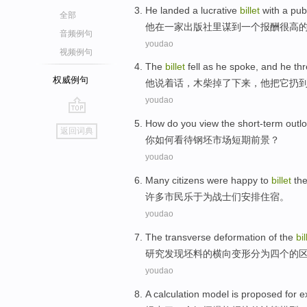
He
landed
a lucrative
billet
with
a
pub
全部
他
在一家
出版社
里
谋
到
一个
报酬很高
音频例句
youdao
视频例句
The
billet
fell
as
he
spoke
, and
he
th
权威例句
他
说着话
，
木柴
掉了
下来，他
把
它
扔
youdao
go
How do
you
view
the short-term
outl
返回词典
top
你
如何
看待
钢坯
市场
短期
前景
？
youdao
Many
citizens
were happy
to
billet
the
许多
市民
乐于
为
战士们
安排住宿
。
youdao
The
transverse
deformation
of the
bil
研究发现
坯料的
横向
变形
分为
四个
的
youdao
A
calculation
model
is proposed
for
e