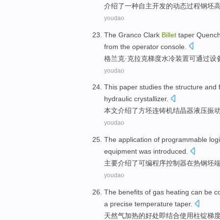
介绍
了
一
种自主开发
的
动态
过程
钢坯
youdao
The
Granco
Clark
Billet
taper
Quenc
from the operator
console
.
格兰
克·
克拉克
梯度
水冷装置可通过
设
youdao
This paper
studies the
structure
and
hydraulic
crystallizer
.
本文
介绍了
方坯连铸机
结晶
器
液压
振
youdao
The
application
of
programmable logi
equipment was introduced
.
主要介绍了可
编
程序
控制器
在
热
钢坯
youdao
The
benefits
of
gas
heating
can be
c
a
precise
temperature
taper.
天然气
加热
的
好处
即
结合
使用柱
锭
梯