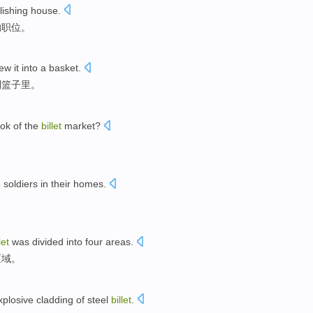
lishing house
.
的
职位
。
rew
it
into
a
basket
.
到
篮子里。
ook
of
the
billet
market
?
 soldiers in
their
homes.
let
was
divided into
four
areas
.
区域。
xplosive
cladding
of
steel
billet
.