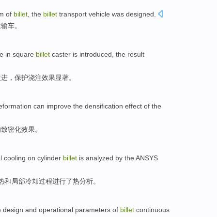
em
of
billet
, the
billet
transport vehicle was
designed
.
运输车。
le
in
square
billet
caster is
introduced
, the
result
改进
，保护浇注
效果
显著。
eformation
can
improve
the
densification
effect
of
the
的
致密
化
效果
。
al
cooling
on
cylinder
billet
is
analyzed
by
the ANSYS
热
和
局部
冷却
过程
进行
了热分析。
e
design
and
operational
parameters
of
billet
continuous