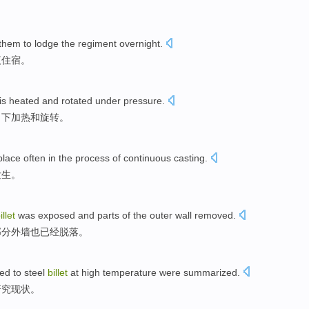
。
them
to
lodge the
regiment
overnight
.
夜住宿。
is
heated
and
rotated
under
pressure
.
力
下
加热
和
旋转
。
place
often
in
the
process
of
continuous casting
.
发生
。
illet
was
exposed
and
parts
of the
outer wall
removed
.
部分
外墙
也已经脱落
。
ed to steel
billet
at high temperature
were
summarized
.
研究现状。