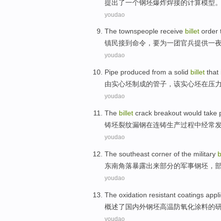
提出
了
一个
钢坯
爆炸
焊接
的
计算
模型
youdao
The townspeople
receive
billet
order
镇
民
接到
命令
，
要
为
一
团官兵提供
一
youdao
Pipe
produced
from a
solid
billet
that 
由
实心
坯
制成的
管子
，该实心坯在压
youdao
The
billet
crack
breakout would
take 
铸
坯
裂纹
漏
钢
在
连铸生产
过程
中
经常
youdao
The southeast
corner
of
the
military
b
东南
角落
暴露出来部分
的
军事
钢坯
，
youdao
The oxidation
resistant
coatings
appli
概述
了国内外
钢坯
高温
防
氧化
涂料
的
youdao