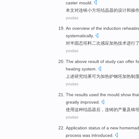
caster
mould.
本文
对
连铸小方坯
结晶
器
的
设计
和
操
youdao
An overview of the
induction
reheatin
systematically
.
对半固态
坯料
二次
感应
加热
技术
进行
youdao
The above
result
of
study
can
offer
f
heating
system
.
上述
研究
结果
可
为
加热炉
钢坯
加热
制
youdao
The
results
used
the
mould
show tha
greatly
improved
.
使用
这种
结晶
器后，连铸
的
产量
及
铸
youdao
Application
status
of
a
new homema
process
was introduced
.