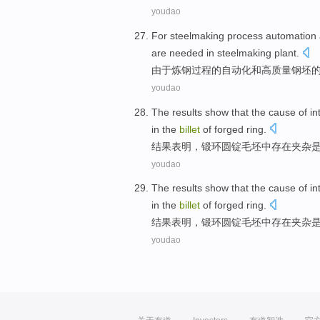
youdao
For
steelmaking
process
automation
are
needed
in
steelmaking
plant.
由于
炼钢
过程
的
自动化
和
高
质量
钢坯
youdao
The results
show that
the
cause
of
in
in the
billet
of
forged
ring
.
结果
表明
，
锻
环
圆
锭
毛坯中
存在
夹杂
youdao
The results
show that
the
cause
of
in
in the
billet
of
forged
ring
.
结果
表明
，
锻
环
圆
锭
毛坯中
存在
夹杂
youdao