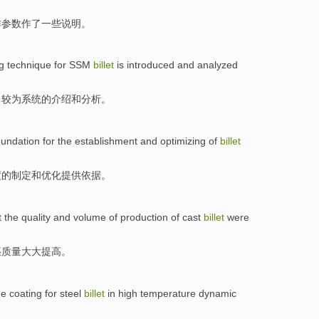
作
参数
作了
一些
说明
。
g
technique
for
SSM
billet
is
introduced
and
analyzed
了
较为系统
的
介绍
和
分析。
oundation for
the
establishment
and
optimizing
of
billet
度
的
制定
和
优化
提供
依据。
t the
quality
and
volume
of
production
of cast
billet
were
坯
质量
大大
提高
。
de
coating
for steel
billet
in
high temperature
dynamic