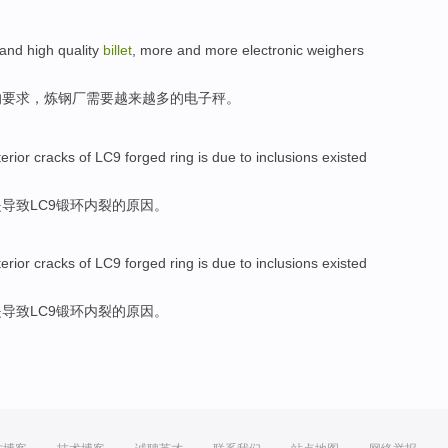
and
high
quality
billet
,
more
and more
electronic weighers
的要求，
炼钢厂
需要
越来越多
的
电子秤
。
terior
cracks
of LC9
forged
ring
is
due
to
inclusions
existed
是
导致LC9
锻环
内
裂
的
原因
。
terior
cracks
of LC9
forged
ring
is
due
to
inclusions
existed
是
导致LC9
锻环
内
裂
的
原因
。