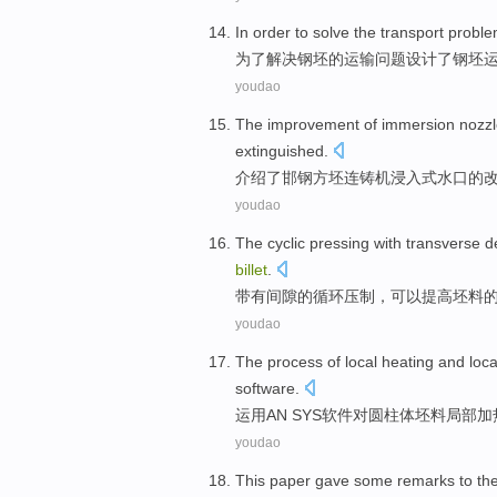
In order to
solve
the
transport
probl
为了
解决
钢坯
的
运输
问题
设计了
钢坯
youdao
The
improvement
of
immersion
nozz
extinguished
.
介绍了
邯钢
方
坯
连铸机
浸入式
水口
的
youdao
The
cyclic
pressing
with
transverse d
billet
.
带有
间隙
的
循环
压制
，
可以
提高
坯料
youdao
The
process
of
local
heating
and
loc
software
.
运用
AN
SYS软件
对
圆柱体
坯料
局部
加
youdao
This paper
gave
some
remarks
to th