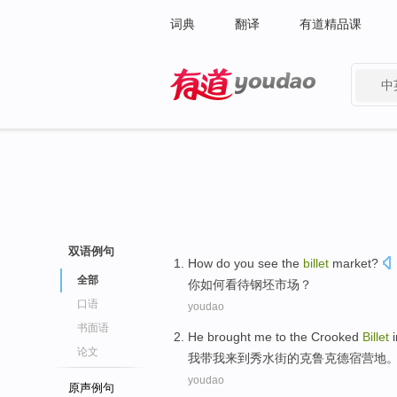
词典
翻译
有道精品课
中
有道 - 网易旗下搜索
双语例句
How do
you
see
the
billet
market
?
全部
你
如何
看待
钢坯
市场
？
口语
youdao
书面语
He
brought
me
to
the
Crooked
Billet
论文
我
带
我
来到
秀水街
的
克
鲁克
德宿营地
youdao
原声例句