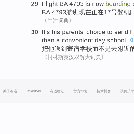
Flight
BA
4793 is
now
boarding
BA
4793
航班
现在
正在17号登机
《牛津词典》
It
's
his
parents
'
choice to
send
h
than a convenient day
school
.
把
他
送到寄宿
学校
而
不是去
附近
《柯林斯英汉双解大词典》
关于有道
Investors
有道智选
官方博客
技术博客
诚聘英