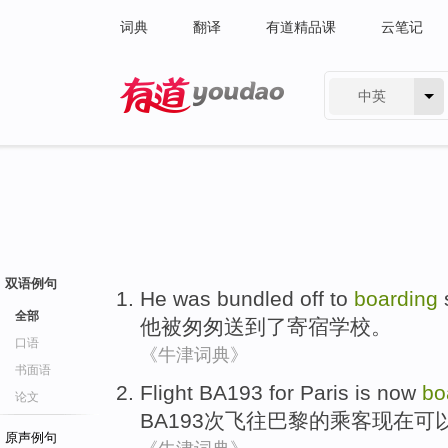
词典
翻译
有道精品课
云笔记
中英
有道 - 网易旗下搜索
双语例句
He
was
bundled
off to
boarding
全部
他
被
匆匆
送到了
寄宿
学校。
口语
《牛津词典》
书面语
Flight
BA193
for
Paris
is
now
bo
论文
BA193
次飞往
巴黎
的乘客
现在
可
原声例句