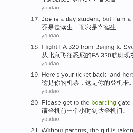
youdao
Joe
is
a day
student
,
but
I
am a
乔
是
走读生
，
而
我
是
寄宿生
。
youdao
Flight
FA
320
from
Beijing
to Sy
从
北京
飞往
悉尼的
FA
320
航班
现
youdao
Here
's
your
ticket back
, and her
这
是
你
的
机票
，这是你的
登机
卡
youdao
Please
get to the
boarding
gate
请
登机
前
一个
小时
到达
登机
门
。
youdao
Without
parents
, the
girl
is take