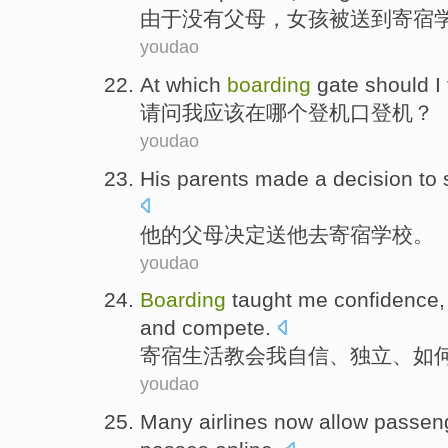
由于没有
父母
，
女孩
被
送到
寄宿
youdao
At
which
boarding
gate
should
I
请问
我
应该
在
哪个
登机口
登机？
youdao
His
parents
made a
decision
to
他
的
父母
决定
送
他
去
寄宿
学校
。
youdao
Boarding
taught
me
confidence
and
compete
.
寄宿生活
教会
我
自信
、
独立
、
如
youdao
Many
airlines
now
allow
passen