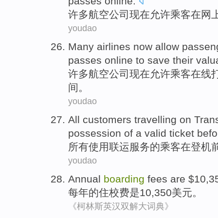
passes
online
.
许多
航空公司
现在
允许
乘客
在
网
youdao
Many
airlines
now
allow
passen
passes
online
to
save
their
valu
许多
航空公司
现在
允许
乘客
在线
间
。
youdao
All
customers travelling on
Tran
possession
of
a
valid
ticket
befo
所有
使用
联运
服务
的
乘客在
登机
youdao
Annual
boarding
fees
are
$10,3
每年
的
住校
费
是
10,350美元。
《柯林斯英汉双解大词典》