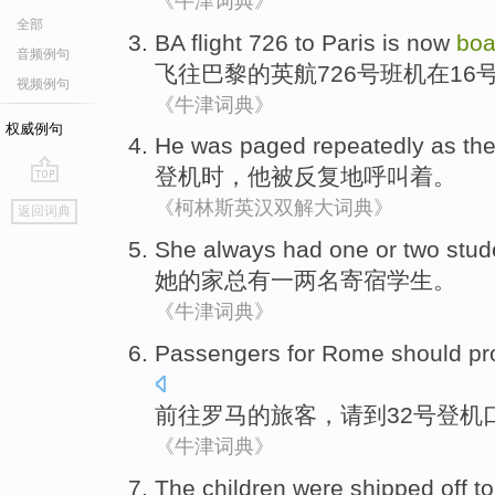
《牛津词典》
全部
BA
flight
726 to
Paris
is now
boa
音频例句
飞往
巴黎
的
英航
726号班机
在
16
视频例句
《牛津词典》
权威例句
He
was paged
repeatedly
as the
登机时
，
他
被
反复地
呼叫着。
go
《柯林斯英汉双解大词典》
返回词典
top
She
always
had
one
or two
stud
她
的家
总
有
一
两
名
寄宿
学生
。
《牛津词典》
Passengers
for
Rome
should p
前往
罗马
的
旅客
，请
到
32
号登机
《牛津词典》
The children
were
shipped off to