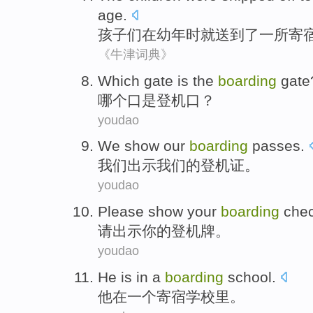
age.
孩子
们
在幼年
时就
送到
了
一
所寄
《牛津词典》
Which
gate
is
the
boarding
gate
哪个
口
是
登机口
？
youdao
We
show
our
boarding
passes
.
我们
出示
我们
的
登机
证。
youdao
Please
show
your
boarding
che
请
出示
你
的
登机牌
。
youdao
He
is
in
a
boarding
school
.
他
在
一个
寄宿
学校里
。