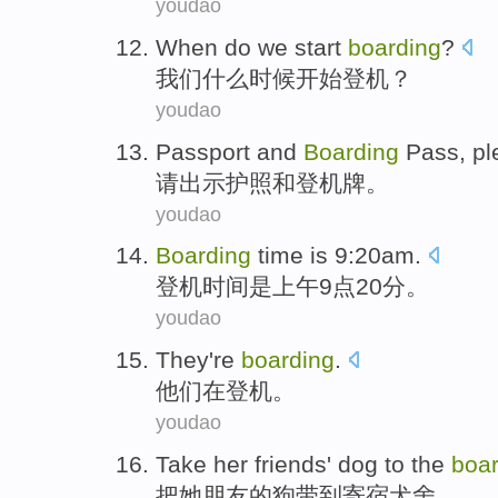
youdao
When
do
we
start
boarding
?
我们
什么
时候
开始
登机？
youdao
Passport
and
Boarding
Pass
,
pl
请
出示护照
和
登机牌
。
youdao
Boarding
time
is
9:20am.
登机
时间
是
上午9点20分。
youdao
They
're
boarding
.
他们
在
登机
。
youdao
Take
her
friends
'
dog
to the
boar
把
她
朋友
的
狗
带到
寄宿
犬舍。