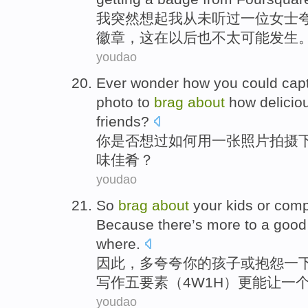
我
突然
想起
我
从未
听
过
一位
女士
徽章
，
这
在以后也不太可能发生
youdao
Ever wonder
how
you
could capt
photo
to
brag
about
how
delicio
friends?
你
是否
想过
如何
用
一张
照片拍摄
味佳肴
？
youdao
So
brag
about
your
kids
or
comp
Because
there’s
more
to
a
good
where.
因此
，多
夸夸
你
的
孩子
或
抱怨
一
写作五要素（4W1H）
更
能让
一
youdao