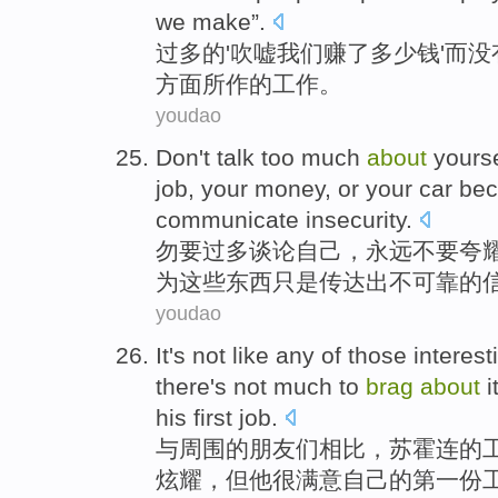
we
make
”.
过多
的'
吹嘘
我们
赚
了
多少
钱
'
而
没
方面所作的工作。
youdao
Don't
talk
too much
about
yourse
job
, your
money
,
or
your
car
be
communicate
insecurity
.
勿
要
过多
谈论
自己
，
永远不要
夸
为
这些
东西
只是
传达出
不
可靠
的
youdao
It's
not
like any
of
those
interest
there's not much
to
brag
about
i
his
first
job
.
与周围
的
朋友
们相比，
苏
霍
连的
炫耀
，
但
他
很
满意
自己
的第一份