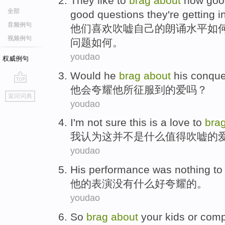
They
like
to
brag
about
how
goo
全部
good
questions
they're
getting
i
音频例句
他们
喜欢
吹嘘自己
的
朗诵
水平
如
视频例句
问题
如何。
youdao
权威例句
Would
he
brag
about
his
conque
他
会
夸耀
他
所
征服
到的爱吗？
go
返回词典
top
youdao
I'm
not
sure
this
is a
love
to
bra
我
认为
这
并不是
什么值得
吹嘘
的
youdao
His
performance
was nothing
t
他
的
表演
没有
什么好夸耀的。
youdao
So
brag
about
your
kids
or
comp