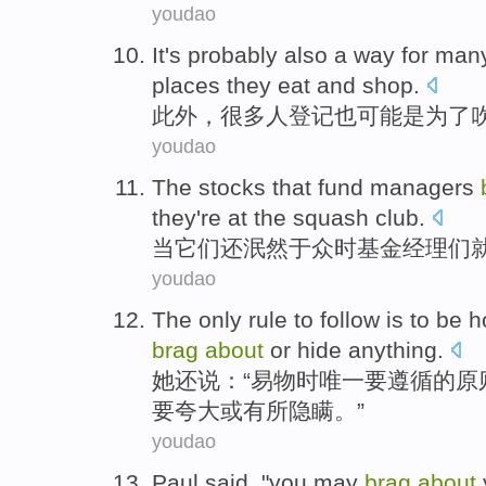
youdao
It
's
probably
also a way for
man
places they
eat
and
shop
.
此外，
很多
人
登记
也
可能
是
为了
youdao
The stocks that
fund
managers
they
're at the squash club.
当
它们还
泯然
于众时
基金
经理们
youdao
The only
rule
to
follow
is
to be
h
brag
about
or
hide anything
.
她
还
说：“易物时
唯一
要
遵循
的
原
要
夸大或有所隐瞒。”
youdao
Paul
said
, "
you
may
brag
about