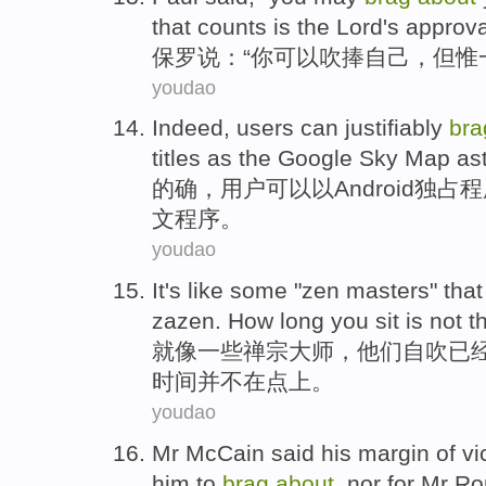
that counts
is
the Lord
's
approva
保罗
说
：“
你
可以
吹捧
自己
，
但
惟
youdao
Indeed
,
users
can
justifiably
br
titles as the
Google
Sky
Map
as
的确
，
用户
可以
以Android独占
程
文
程序。
youdao
It's like
some
"
zen
masters" tha
zazen
. How
long
you sit
is not
t
就
像
一些
禅宗
大师，
他们
自
吹
已
时间
并不
在
点上。
youdao
Mr McCain
said
his
margin
of
vi
him
to
brag
about
, nor for Mr
Ro