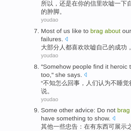
所以，还是在
你
的信里
吹嘘
一下
的
肿
脚。
youdao
Most
of
us
like
to
brag
about
ou
failures
.
大部分
人
都喜欢
吹嘘
自己的
成功
youdao
"
Somehow
people
find
it
heroic
too,"
she
says
.
“
不知怎么回事
，
人们
认为
不
睡觉
说。
youdao
Some
other
advice
:
Do not
bra
have
something
to
show
.
其他
一些
忠告
：在
有
东西
可
展示