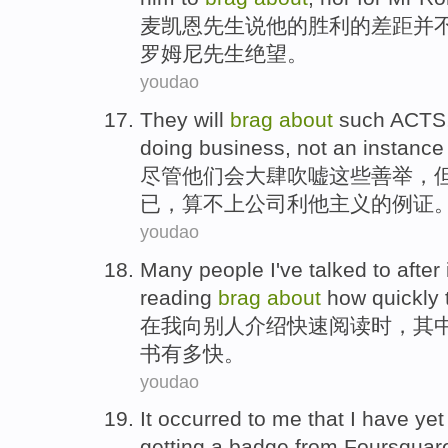
麦凯恩
先生
说
他
的
胜利
的
差距
并
罗姆
尼先生绝望。
youdao
They
will
brag
about
such
ACTS
doing
business
, not
an instance
尽管
他们
会
大肆
吹嘘
这些
善举
，
已，算不上
公司
利他
主义的
例证
youdao
Many
people
I
've
talked
to
after
reading
brag
about
how
quickly
在
我
向
别人
介绍
快速
阅读
时，其
书有多快。
youdao
It occurred
to
me
that
I
have yet
getting
a
badge
from
Foursquar