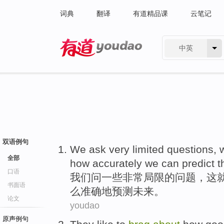
词典
翻译
有道精品课
云笔记
中英
有道 - 网易旗下搜索
双语例句
We
ask
very
limited
questions
,
全部
how
accurately
we
can
predict
t
口语
我们
问一些
非常
局限
的
问题
，
这
书面语
么
准确地
预测
未来
。
论文
youdao
原声例句