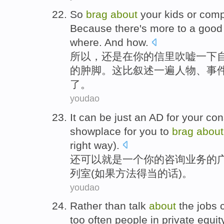
So
brag
about
your
kids
or
comp
Because there's more to
a
good 
where
.
And
how
.
所以，还是在
你
的信里
吹嘘
一下
的
肿
脚。这
比
叙述
一
遍
人物、事
了。
youdao
It
can be
just
an
AD
for
your
con
showplace for
you to
brag
about
right
way
).
还
可以
就是
一个
你
的
咨询
业务
的
列室
(
如果
方法
得当的话)。
youdao
Rather
than talk
about
the
jobs
c
too
often people in private equity