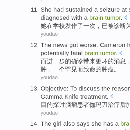
She
had sustained
a
seizure
at
diagnosed
with a
brain
tumor
.
她
在
学校
发作
了
一次
，
已
被
诊断
youdao
The
news
got
worse
:
Cameron
h
potentially fatal
brain
tumor
.
而进一步的确诊带来
更
坏的
消息
肿，
一个
罕见
而
致命
的
肿瘤
。
youdao
Objective:
To discuss
the
reaso
Gamma Knife
treatment
.
目的
探讨
脑瘤
患者
伽玛刀
治疗
后
youdao
The girl
also
says
she
has a
bra