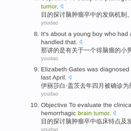
tumor
.
目的
探讨
脑肿瘤
卒中
的
发病机制
youdao
It
's
about
a
young boy
who
had 
handled
that.
那
讲的是
有
关于
一
个得
脑瘤
的
小
youdao
Elizabeth
Gates
was
diagnosed 
last
April
.
伊丽莎白
·
盖茨
去年
四月
被
确诊
为
youdao
Objective
To evaluate
the
clinica
hemorrhagic
brain
tumor
.
目的
探讨
脑肿瘤卒中
临床
特点
及
youdao