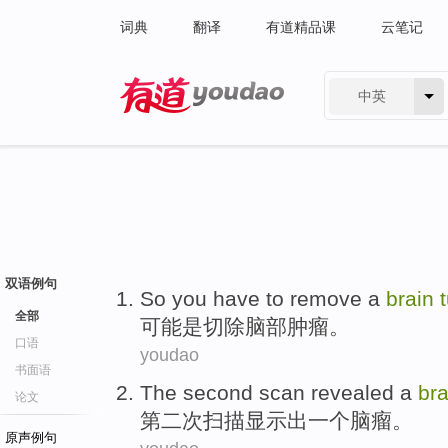
词典
翻译
有道精品课
云笔记
中英
有道 - 网易旗下搜索
双语例句
So
you have
to
remove
a
brain
全部
可能
是
切除
脑部
肿瘤
。
口语
youdao
书面语
The second
scan
revealed
a
br
论文
第二
次
扫描
显示出
一个
脑瘤
。
原声例句