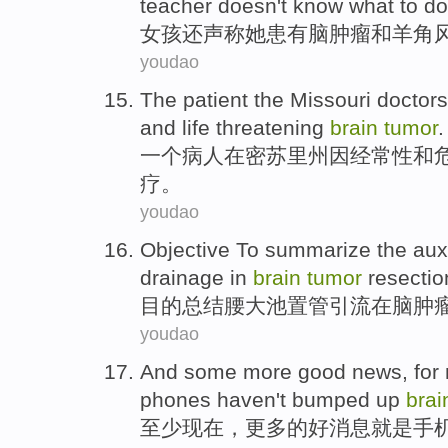
teacher
doesn't know what to do
女孩
还
声称
她
患有
脑肿瘤
和
羊角
youdao
The
patient
the
Missouri
doctor
and
life
threatening
brain
tumor
.
一个
病人
在
密苏里
州因
经常性
和
疗
。
youdao
Objective To
summarize
the
aux
drainage
in
brain
tumor
resectio
目的
总结
腰
大池置管
引流
在
脑肿
youdao
And some
more
good
news
,
for
phones
haven't
bumped up
bra
至少
现在
，
更多
的
好消息
就是
手