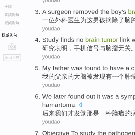
youdao
全部
A
surgeon
removed
the
boy
's
br
音频例句
一位
外科医生为
这
男孩
摘除了
脑
视频例句
youdao
权威例句
Study
finds no
brain
tumor
link 
研究
表明，
手机
信号
与
脑瘤
无关
go
youdao
返回词典
top
My
father
was
found
to
have
a
c
我
的
父亲
的
大脑
被
发现
有
一个
肿
youdao
We
later
found out
it
was
a
sym
hamartoma
.
后来
我们
才
发觉
那
是
一种
脑瘤
的
youdao
Objective
To study
the
pathogen