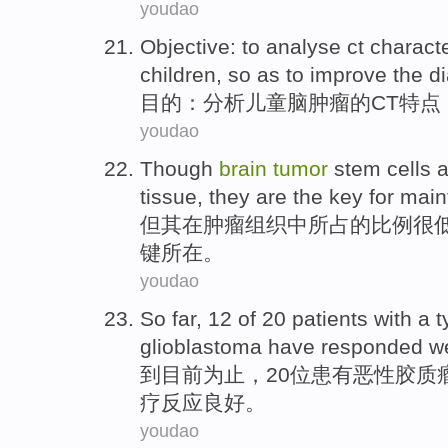
youdao
Objective
: to
analyse
ct
characte
children
, so as to
improve
the
d
目的
：
分析
儿童
脑肿瘤
的
CT
特点
youdao
Though
brain
tumor
stem cells
a
tissue, they are
the
key
for
main
但
其在
肿瘤
组织
中所
占
的比例
很
键
所在。
youdao
So far
,
12
of
20
patients
with a 
glioblastoma
have
responded
we
到目前
为止
，
20
位患有恶性
胶质
疗
反应
良好
。
youdao