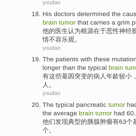
youdao
His
doctors
determined
the cau
brain
tumor
that
carries
a
grim
p
他
的
医生
认为
根源
在于
恶性
神经
情
不容乐观
。
youdao
The
patients
with
these
mutatio
longer than
the
typical
brain
tum
有
这些
基因突变
的
病人
年龄
较小
人。
youdao
The
typical
pancreatic
tumor
ha
the average
brain
tumor
had
60
他们
发现
典型
的
胰腺
肿瘤
有
63个
个
。