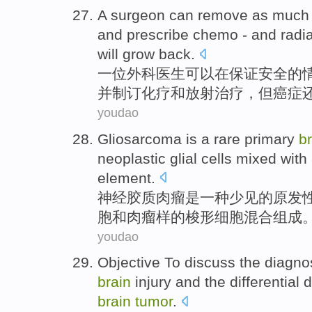
A
surgeon
can
remove
as
muc
and
prescribe
chemo -
and
radi
will
grow
back.
一位
外科医生
可以
在
保证安全
的
并制订
化疗
和
放射
治疗
，
但
癌症
youdao
Gliosarcoma
is
a
rare
primary
b
neoplastic
glial
cells
mixed
with
element.
神经
胶质
肉瘤
是
一种
少见
的
原发
胞
和肉瘤样的
梭形
细胞
混合
组成
youdao
Objective
To discuss
the
diagno
brain
injury
and
the
differential
d
brain
tumor
.