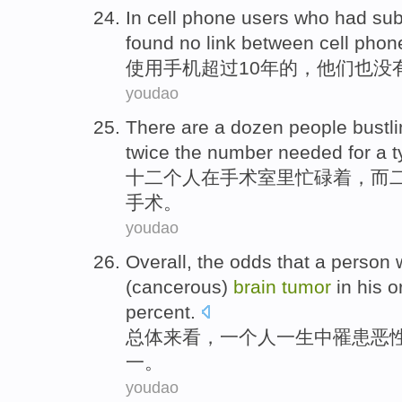
In cell
phone
users who had su
found
no
link between cell pho
使用
手机
超过
10
年
的，
他们
也没
youdao
There
are
a
dozen
people
bustl
twice the number
needed
for a 
十二
个人
在
手术室
里
忙碌
着，而
手术。
youdao
Overall
,
the
odds
that
a
person
w
(
cancerous
)
brain
tumor
in
his o
percent.
总体来看
，
一个
人
一生
中
罹
患
恶
一。
youdao