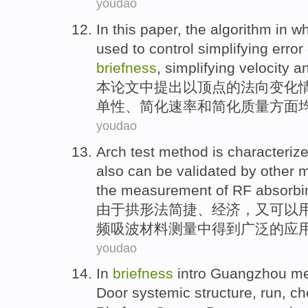
youdao
In
this paper
, the
algorithm
in wh
used
to
control
simplifying
error
briefness
, simplifying
velocity
a
本论
文中
提出以
顶点
的
法
向
变化
单
性、简化
速率
和
简化
质量
方面
youdao
Arch test
method
is characteriz
also
can be
validated
by
other
m
the
measurement
of
RF
absorbi
由于
拱形
法
简捷
、
经济
，
又
可以
频
吸波材料
测量
中
得到
广泛
的
应
youdao
In
briefness
intro
Guangzhou
me
Door
systemic
structure
,
run
, c