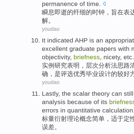
permanence
of
time
.
瞬息即逝
的
纤细
的
时钟
，
旨在
表
解
。
youdao
It indicated
AHP
is
an appropria
excellent
graduate
papers with 
objectivity,
briefness
,
nicety
, etc.
实例
研究
表明，
层次分析法
思路
确，
是
评选
优秀
毕业
设计的较好
youdao
Lastly, the
scalar
theory
can stil
analysis
because of
its
briefnes
errors
in
quantitative
calculation
标量衍射
理论
概念
简单
，适于
定
误差
。