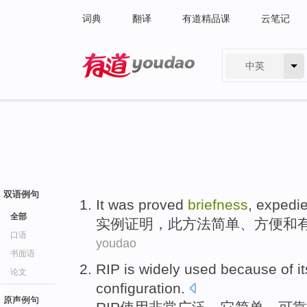
词典
翻译
有道精品课
云笔记
中英
有道 - 网易旗下搜索
双语例句
It
was proved
briefness
,
expedi
全部
实例
证明
，此
方法简单
、
方便
和
口语
youdao
书面语
RIP
is widely
used
because of
i
论文
configuration
.
原声例句