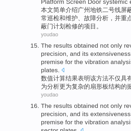
Platform Screen Door systemic
本文
简单
介绍
广州
地铁二号线
屏
常巡检和
维护
、
故障分析
，并重
蔽门
计划
检修的项目。
youdao
The
results obtained
not
only
re
precision
,
and
its extensiveness
premise
for
the
vibration
analysi
plates.
数值计算
结果
表明
该
方法
不仅
具
为
分析
更为
复杂
的
扇形
板结构
的
youdao
The results
obtained not only
re
precision
, and its
extensiveness
premise
for
the
vibration
analysi
sector
plates
.