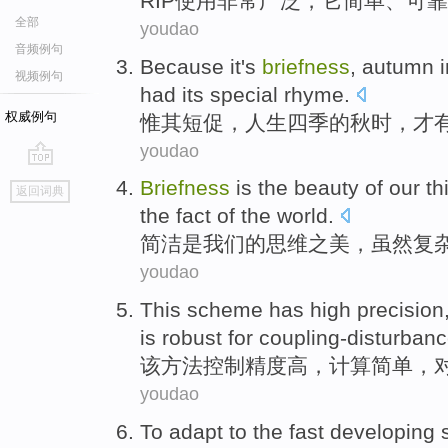
RIP
使用
非常
广泛，
它
简单
、
可靠
全部
youdao
音频例句
Because it's
briefness
,
autumn
i
视频例句
had
its
special
rhyme
.
权威例句
惟其
短促，
人生
四季
的
秋时
，
才
youdao
go
Briefness
is
the beauty
of
our
th
返回词典
top
the fact
of
the world.
简洁
是
我们
的
思维
之
美，
虽然
复
youdao
This
scheme
has
high
precision
is
robust
for
coupling-disturban
该
方法
控制
精度
高
，
计算
简单，
youdao
To
adapt to
the
fast
developing