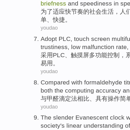
briefness
and
speediness
in
spe
为了
适应
快
节奏的
社会生活
，
人
单
、
快捷
。
youdao
Adopt
PLC
,
touch screen
multif
trustiness
,
low
malfunction
rate
采用
PLC
、
触摸屏
多功能
控制
，
易用
。
youdao
Compared
with
formaldehyde
ti
both the computing
accuracy
an
与
甲醛
滴定法
相比
、具有
操作
简
youdao
The
slender
Evanescent
clock
w
society
's
linear
understanding
o