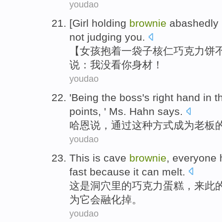
youdao
[
Girl
holding
brownie
abashedly
not
judging
you
.
【
女孩
抱着
一袋子
核仁
巧克力饼
说
：
我
没
看
你
身材！
youdao
'
Being
the boss
's
right hand
in
t
points
, ' Ms.
Hahn
says.
哈恩
说，
通过
这种
方式
成为
老板
youdao
This
is
cave
brownie
,
everyone
fast
because
it
can
melt
.
这
是
洞穴里
的
巧克力蛋糕
，
来
此
为
它
会
融化掉。
youdao