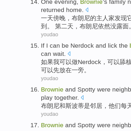
One
evening
,
Brownie
’s family
n
returned home
.
一
天傍晚
，
布朗尼
的主人家
发现
到。 第二天，布朗尼依然没露面
youdao
If
I
can
be
Nerdock
and
lick
the
can wait.
如果
我
可以
做
Nerdock
，
可以舔
可以先放在一旁。
youdao
Brownie
and
Spotty
were
neighb
play
together
.
布朗尼
和
斯波蒂
是
邻居
，
他们
每
youdao
Brownie
and
Spotty
were
neighb