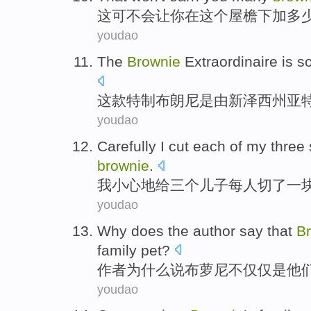
这
可
不会
让
你
在
这个
屋檐
下
加
多
youdao
The
Brownie
Extraordinaire
is
so
这
款特制布朗尼
是
由
新泽西州
亚
youdao
Carefully
I
cut
each
of
my
three
brownie
.
我
小心地
给
三个
儿子
每人
切
了一
youdao
Why does
the author
say that
B
family
pet
?
作者
为什么
说
布
萝
尼
不仅仅
是他
youdao