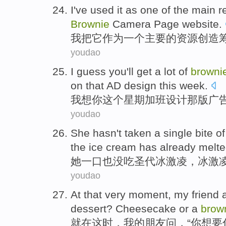
I
've
used
it
as
one
of
the
main
r
Brownie
Camera
Page
website
.
我
把
它
作为
一个
主要
的
资源
创造
youdao
I
guess you
'll
get
a lot of
browni
on
that
AD
design
this
week
.
我
想你
这个
星期
加班
设计
那
版广
youdao
She
hasn't
taken a single bite
of
the ice
cream
has already
melt
她
一口
也
没
吃
圣
代冰激凌，
冰激
youdao
At
that very moment
,
my
friend
dessert
?
Cheesecake
or
a
brow
就在
这时
，
我
的
朋友
问
，“
你
想
要