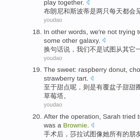
play
together
.
布朗尼
和
斯波蒂
是
两只
每天
都会
youdao
In
other words
,
we
're not
trying 
some
other
galaxy
.
换
句
话说，
我们
不是
试图
从
其它
youdao
The
sweet
:
raspberry
donut
,
cho
strawberry
tart.
至于
甜点
呢，
则是有覆盆子
甜甜
草莓
塔。
youdao
After
the
operation
,
Sarah
tried 
was
a
Brownie
.
手术
后
，
莎拉
试图
像
她
所有
的
朋