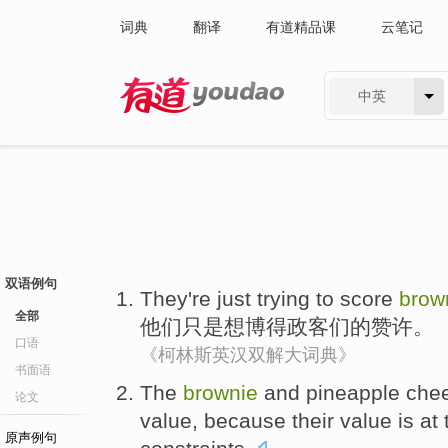
词典
翻译
有道精品课
云笔记
中英
有道 - 网易旗下搜索
双语例句
They
're just
trying to
score
brow
全部
他们
只是
想
博得
政客们
的赞许。
口语
《柯林斯英汉双解大词典》
书面语
The
brownie
and
pineapple
che
论文
value
,
because
their
value
is at
原声例句