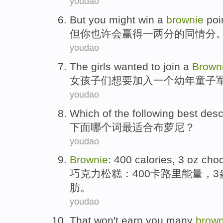
youdao
But
you
might
win
a
brownie
poin
但
你
也许会
赢得
一
两分的
同情分
youdao
The girls
wanted
to
join
a
Brown
女孩子
们
想
要
加入
一个
幼年童子
youdao
Which
of the
following
best
desc
下面
哪个
词
最适合
布
萝
尼？
youdao
Brownie
: 400
calories
,
3
oz
choc
巧克力松糕
：400
卡路里能量
，
3
肪
。
youdao
That
won't
earn
you
many
brown