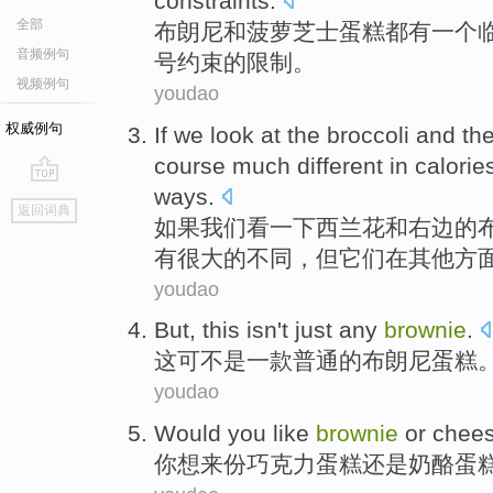
constraints
.
全部
布朗尼
和
菠萝
芝士蛋糕都
有
一个
音频例句
号
约束
的
限制
。
视频例句
youdao
权威例句
If
we
look at
the
broccoli
and
th
course
much
different
in
calorie
ways
.
go
返回词典
top
如果
我们
看
一下
西兰花
和
右边
的
有很大
的
不同
，
但
它们
在
其他
方
youdao
But,
this
isn't
just any
brownie
.
这
可不是
一款普通的
布朗尼
蛋糕
youdao
Would
you
like
brownie
or
chee
你
想来份巧克力
蛋糕
还是
奶酪蛋