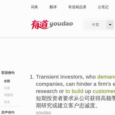
词典
翻译
有道精品课
云笔记
中英
有道 - 网易旗下搜索
双语例句
Transient
investors
, who
deman
全部
companies
,
can hinder
a
firm
's 
口语
research
or
to
build
up
custome
书面语
短期
投资者
要求
从
公司
获得高额
论文
期
研究
或
建立
客户
忠诚度。
youdao
原声例句