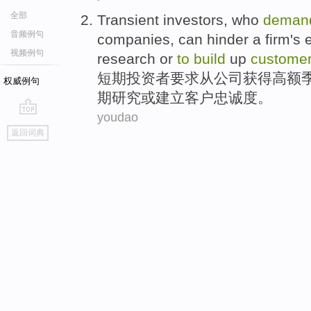
全部
Transient
investors
, who
deman
音频例句
companies
,
can hinder
a
firm
's 
视频例句
research
or
to
build
up
custome
短期
投资者
要求
从
公司
获得高额
权威例句
期
研究
或
建立
客户
忠诚度。
youdao
go
返回词典
top