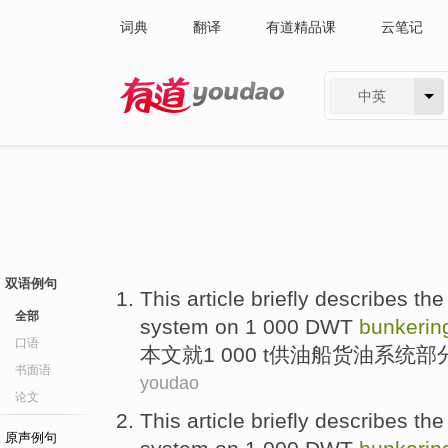
词典
翻译
有道精品课
云笔记
中英
有道 - 网易旗下搜索
双语例句
This article
briefly
describes
the
全部
system
on
1
000
DWT
bunkeri
口语
本文
就
1
000 t供
油船
货
油
系统
部
书面语
youdao
论文
This article
briefly
describes
the
原声例句