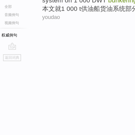
system
on
1
000
DWT
bunkeri
全部
本文
就
1
000 t供
油船
货
油
系统
部
音频例句
youdao
视频例句
权威例句
go
返回词典
top