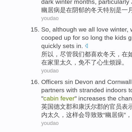
dark
winter months
,
particularly
幽居
病
是
在
阴郁
的
冬天
特别是
一
youdao
So
,
although
we
all
love
winter
,
cooped up
for so long
the
kids
g
quickly sets in.
所以
，
尽管
我们
都
喜欢
冬天
，
在
在家里太
久
，免不了心
生
烦躁。
youdao
Officers
sin Devon
and
Cornwall
partners
with
stranded indoors
t
"
cabin
fever
" increases the
chan
英国
德文
郡
和
康
沃尔
郡
的
官员
表
内
太
久，这样会导致
致
“
幽居
病”，
youdao