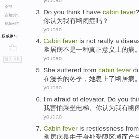
youdao
全部
Do you
think
I
have
cabin
fever
音频例句
你
认为
我
有
幽闭
症吗？
视频例句
youdao
权威例句
Cabin
fever
is not
really
a
disea
幽居
病
不是
一种
真正
意义上
的病
go
youdao
返回词典
top
She
suffered from
cabin
fever
du
在
漫长
的冬季，
她
患上
了
幽居
病
youdao
I
'm afraid of
elevator
.
Do you
thi
我
害怕
乘坐电梯
。
你
认为
我
有
幽
youdao
Cabin
fever
is
restlessness
from
幽居
病
是
由于
身处
受限
区域
而产