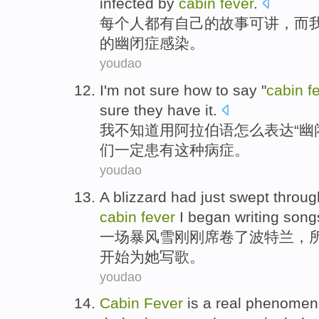
infected
by
cabin
fever
.
每个人都
有
自己的
故事
可
讲
，
而
的幽闭症
感染
。
youdao
I
'm not
sure
how to
say
"
cabin
f
sure
they
have
it
.
我
不
知道
用
阿拉伯语
怎么
表达
“
幽
们
一定患有
这种病症。
youdao
A
blizzard
had just
swept throug
cabin
fever
I
began
writing
song
一
场暴风雪
刚刚
席卷
了
波特兰
，
开始
为
她
写
歌
。
youdao
Cabin
Fever
is
a
real
phenomen