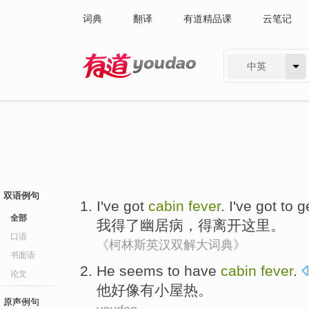
词典
翻译
有道精品课
云笔记
中英
有道 - 网易旗下搜索
双语例句
I
've
got
cabin
fever
. I've
got
to
g
全部
我
得了
幽居
病，
得
离开
这里
。
口语
《柯林斯英汉双解大词典》
书面语
He
seems to
have
cabin
fever
.
论文
他
好像
有
小屋
热
。
原声例句