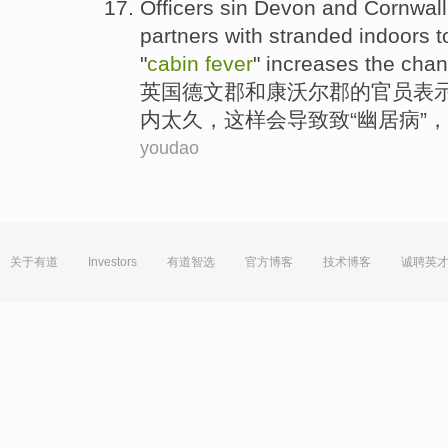
Officers
sin Devon
and
Cornwall
partners
with
stranded indoors
t
"
cabin
fever
" increases the
chan
英国
德文
郡
和
康
沃尔
郡
的
官员
表
内
太
久，这样会导致
致
“
幽居
病”，
youdao
关于有道
Investors
有道智选
官方博客
技术博客
诚聘英