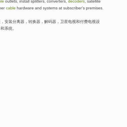
ble
outlets
,
install
splitters
,
converters
,
decoders
,
satellite
her
cable
hardware
and
systems
at
subscriber
's
premises
.
座
，
安装
分离器
，
转换器
，
解码器
，
卫星电视
和
付费
电视
设
件
和
系统
。