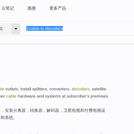
云笔记
惠惠
更多产品
英
ble
outlets
,
install
splitters
,
converters
,
decoders
,
satellite
her
cable
hardware
and
systems
at
subscriber
's
premises
.
座
，
安装
分离器
，
转换器
，
解码器
，
卫星电视
和
付费
电视
设
件
和
系统
。