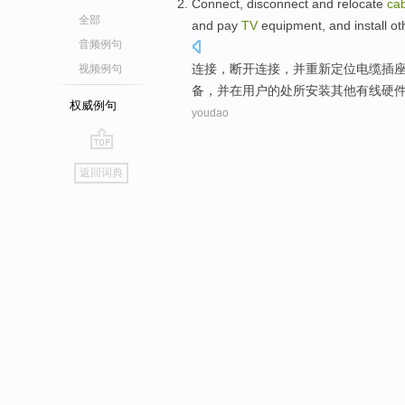
Connect
,
disconnect
and
relocate
ca
全部
and
pay
TV
equipment
, and install
ot
音频例句
连接
，
断开连接
，
并
重新定位
电缆
插
视频例句
备
，并
在
用户
的
处所
安装
其他
有线
硬
权威例句
youdao
go
返回词典
top