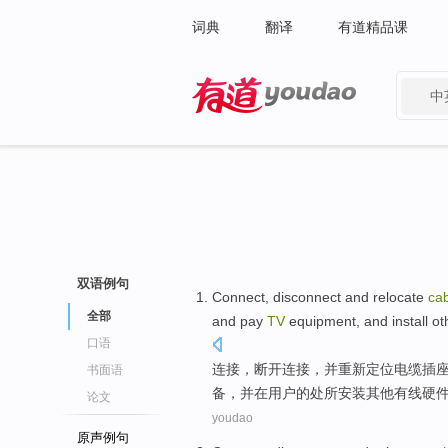
词典
翻译
有道精品课
中
有道 - 网易旗下搜索
双语例句
Connect
,
disconnect
and
relocate
ca
全部
and
pay
TV
equipment
, and install
ot
口语
连接
，
断开连接
，
并
重新定位
电缆
插
书面语
备
，并
在
用户
的
处所
安装
其他
有线
硬
论文
youdao
原声例句