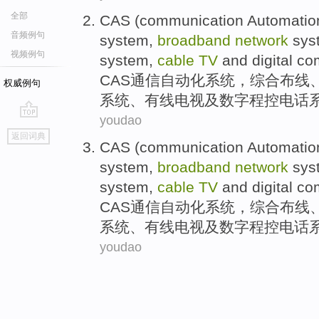
全部
CAS (
communication
Automatio
音频例句
system,
broadband
network
sys
视频例句
system,
cable
TV
and
digital
co
CAS
通信
自动化
系统
，综合
布线
权威例句
系统、
有线
电视
及
数字
程控
电话
youdao
go
返回词典
top
CAS (
communication
Automatio
system,
broadband
network
sys
system,
cable
TV
and
digital
co
CAS
通信
自动化
系统
，综合
布线
系统、
有线
电视
及
数字
程控
电话
youdao