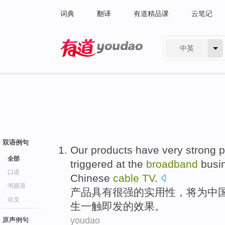
词典
翻译
有道精品课
云笔记
中英
有道 - 网易旗下搜索
双语例句
Our products
have
very strong
p
全部
triggered at
the
broadband
busi
口语
Chinese
cable
TV
.
书面语
产品
具有
很强
的
实用性
，
将
为
中
论文
生
一触即发
的
效果。
youdao
原声例句