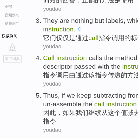
简短
的
回答
：
正确
的
方法
是
使用
全部
youdao
音频例句
They
are
nothing but labels
, wh
视频例句
instruction
.
权威例句
它们
仅仅
是
通过
call
指令
调用
的标
youdao
go
Call
instruction
calls
the
method
返回词典
top
descriptor
passed
with
the
instr
指令
调用
由
通过
该
指令
传递
的
方
youdao
Thus
,
if
we
keep
subtracting
fro
un-assemble
the
call
instruction
因此
，
如果
我们
继续
从
这个
值
减
指令
。
youdao