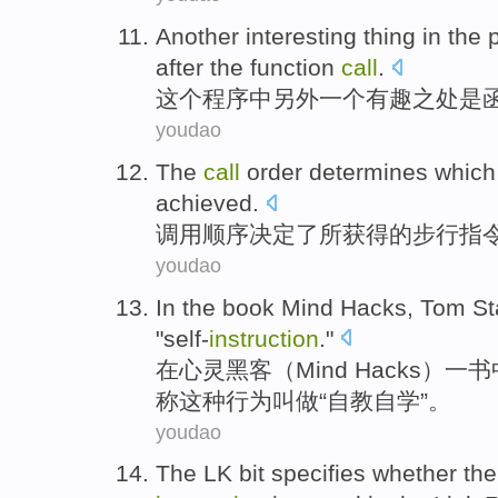
Another
interesting
thing
in
the
after
the
function
call
.
这个
程序
中
另外一个
有趣
之处
是
youdao
The
call
order
determines
which
achieved
.
调用
顺序
决定了
所
获得
的
步行
指
youdao
In
the
book Mind Hacks
,
Tom
St
"self-
instruction
."
在
心灵
黑客（Mind Hacks）一
称
这种行为叫做“自教自学”。
youdao
The LK
bit
specifies
whether
th