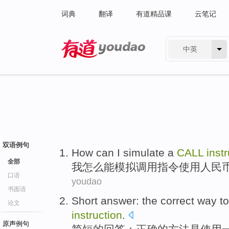
词典
翻译
有道精品课
云笔记
中英
有道 - 网易旗下搜索
双语例句
How
can
I
simulate
a
CALL
inst
全部
我
怎么
能
模拟
调用
指令
使用
人民
口语
youdao
书面语
Short
answer
:
the
correct
way
to
论文
instruction
.
原声例句