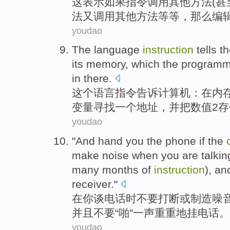
这
表示
如果
指令
调用
其他
方法
(
甚
法又
调用
其他
方法
等等
，那么
编
youdao
The
language
instruction
tells
t
its
memory
,
which
the
programm
in there
.
这个
语言
指令
告诉
计算机
：
在
内
变量
寻找
一个
地址
，并
把
数值2
存
youdao
"And hand
you
the
phone
if the
make
noise
when
you are
talkin
many
months of
instruction
),
an
receiver."
在
你
谈
电话
时
不要
打断
或
制造
噪
并且
不要“
啪
”一声重重地挂电话。
youdao