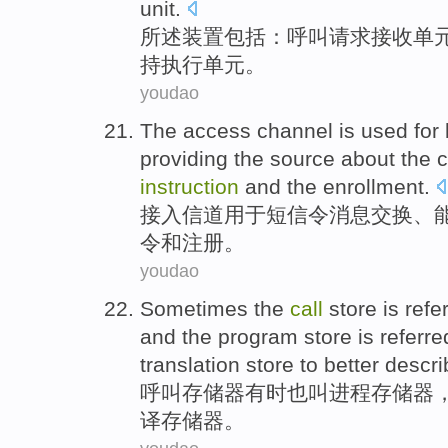
unit.
所
述
装置
包括：
呼叫
请求
接收
单
持
执行
单元。
youdao
The access
channel
is
used for
providing
the
source
about the
c
instruction
and
the enrollment
.
接入
信道
用于
短信令
消息
交换、
令
和
注册。
youdao
Sometimes
the
call
store
is
refe
and
the program
store
is
referre
translation
store to better descri
呼叫
存储器
有时
也
叫
进程
存储器
译
存储器。