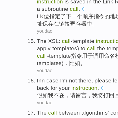
instruction
is
saved
in
the
Link
R
a subroutine
call
.
LK
位
指定
了
下一个
顺序
指令
的
地
址
保存
在
链接
寄存器
中。
youdao
The
XSL
:
call
-template
instructi
apply-templates
) to
call
the
temp
call
-
template
指令
用于
调用
命名
templates
)，比如。
youdao
Inn
case
I
'm
not there
,
please
l
back for
your
instruction
.
假如
我
不在
，
请
留言
，我
将
打
回
youdao
The
call
between
algorithms
'
con