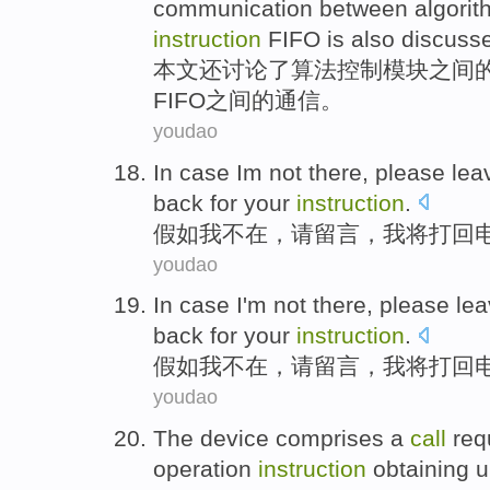
communication
between algorit
instruction
FIFO
is
also
discuss
本文
还
讨论了
算法
控制
模块
之间
FIFO
之间的
通信
。
youdao
In case
Im
not there
,
please
lea
back
for
your
instruction
.
假如
我
不在
，
请
留言
，
我
将
打
回
youdao
In case
I
'm
not there
,
please
le
back
for
your
instruction
.
假如
我
不在
，
请
留言
，我
将
打
回
youdao
The
device
comprises
a
call
req
operation
instruction
obtaining
u