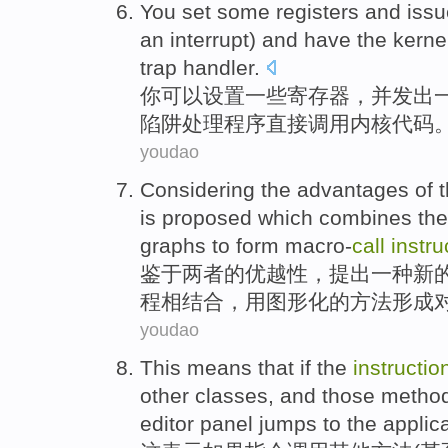
You
set
some
registers
and
issu
an interrupt
) and have
the kerne
trap
handler
.
你
可以设置
一些
寄存器
，
并
发出
陷阱
处理程序
直接
调用
内核
代码
youdao
Considering
the
advantages
of
t
is
proposed
which combines
th
graphs
to
form
macro-
call
instru
鉴于
两者
的
优越性
，
提出
一种
新
程相结合，
用
图形化
的
方法
形成
youdao
This
means that
if
the
instructio
other
classes
,
and
those
metho
editor
panel
jumps
to
the
applic