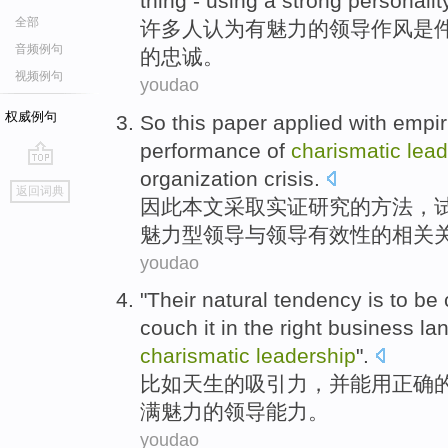
thing
-
using a
strong personalit
全部
许多
人
认为
有
魅力
的
领导作风
是
音频例句
的
忠诚
。
视频例句
youdao
权威例句
So
this paper
applied
with
empir
performance
of
charismatic
lead
organization
crisis
.
go
返回词典
top
因此
本文
采取
实证
研究
的
方法，
魅力
型
领导
与
领导有效性的相关
youdao
"Their
natural
tendency is to be
couch it in the
right
business
la
charismatic
leadership
".
比如
天生
的
吸引力
，
并
能用
正确
满
魅力
的
领导
能力。
youdao