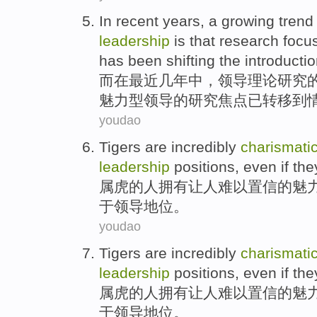
In
recent
years
,
a
growing
trend
leadership
is
that
research
focu
has been
shifting
the
introducti
而在
最近
几年中
，
领导
理论
研究
魅力型
领导的
研究
焦点
已
转移到
youdao
Tigers
are
incredibly
charismati
leadership
positions
,
even if the
属虎
的人拥有让人难以
置信
的
魅
于
领导
地位
。
youdao
Tigers
are
incredibly
charismati
leadership
positions
,
even if the
属虎
的人拥有让人难以
置信
的
魅
于
领导
地位
。