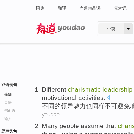
词典
翻译
有道精品课
云笔记
中英
有道 - 网易旗下搜索
双语例句
Different
charismatic
leadership
全部
motivational
activities
.
口语
不同
的
领导
魅力
也
同样不可避免
书面语
youdao
论文
Many
people
assume that
chari
原声例句