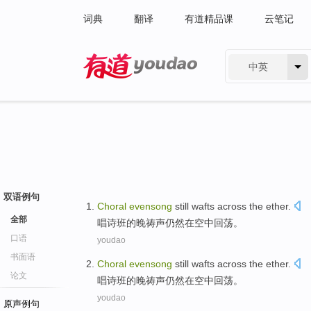
词典
翻译
有道精品课
云笔记
中英
有道 - 网易旗下搜索
双语例句
Choral
evensong
still
wafts across
the ether.
全部
唱诗班
的
晚祷声
仍然
在空中
回荡
。
口语
youdao
书面语
Choral
evensong
still
wafts across
the ether.
论文
唱诗班
的
晚祷声
仍然
在空中
回荡
。
youdao
原声例句