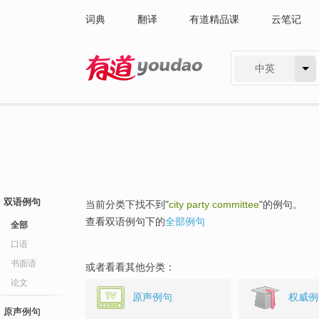
词典
翻译
有道精品课
云笔记
中英
有道 - 网易旗下搜索
双语例句
当前分类下找不到"
city party committee
"的例句。
查看双语例句下的
全部例句
全部
口语
书面语
或者看看其他分类：
论文
原声例句
权威例
原声例句