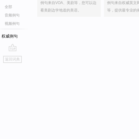
例句来自VOA、美剧等，您可以边
例句来自权威英文
全部
看美剧边学地道的美语。
等，提供最专业的
音频例句
视频例句
权威例句
go
返回词典
top