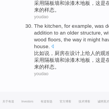
采用
隔板
墙
和
涂
漆木
地板，
这
是
来的样态。
youdao
The kitchen
,
for example
,
was
d
addition
to an older structure,
wi
wood floors
, the way
it
might ha
house
.
比如说
，
厨房
在
设计上
给
人的观
采用
隔板
墙
和
涂
漆木
地板，
这
是
来的样态。
youdao
关于有道
Investors
有道智选
官方博客
技术博客
诚聘英