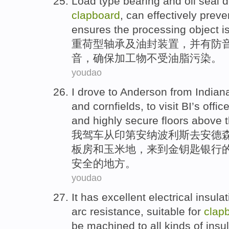
Load
type
bearing
and
oil seal
d
clapboard
,
can
effectively
preve
ensures
the
processing
object
i
重荷
型
轴承
及
油封
装置
，
并
有防
音
，
确保
加工
物
不
受油脂污染。
youdao
I
drove
to
Anderson
from
Indian
and
cornfields
, to
visit
BI
’s
offic
and highly
secure
floors above
我
驾车
从
印第安纳
波利斯
去
安德
板
房
和
玉米地
，来到金钥匙银行
安全
的
地方。
youdao
It
has
excellent
electrical
insulat
arc
resistance
, suitable
for
clap
be
machined
to
all kinds of
insu