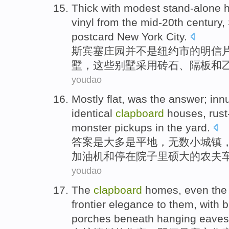
Thick
with modest stand-alone 
vinyl
from
the mid-20th
century
,
postcard
New York City
.
斯宾塞
庄园
并
不是
纽约市的明信
墅，这些别墅采用
砖石
、
隔板
和
youdao
Mostly
flat
, was
the answer
;
inn
identical
clapboard
houses
,
rust
monster pickups
in
the
yard
.
答案
是大多是
平地
，
无数
小城镇
加油机
和
停
在
院子里硕大的农夫
youdao
The
clapboard
homes
,
even
th
frontier
elegance
to them, with 
porches
beneath hanging eaves