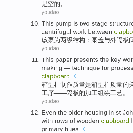
是
空的。
youdao
This
pump
is
two-stage
structur
centrifugal
work
between
clapbo
该
泵
为
两级
结构
：泵
盖
与
外隔板
youdao
This paper presents
the
key
wor
making
—
technique
for
process
clapboard
.
箱
型
柱
制作
质量是箱型柱质量
的
工序
——隔板的
加工
组装
工艺
。
youdao
Even
the
older
housing
in
st
Joh
with rows
of
wooden
clapboard
primary
hues
.