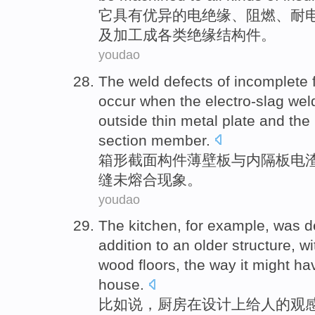
它
具有
优异的
电
绝缘
、
阻燃
、耐
及
加工
成各类绝缘结构件。
youdao
The
weld
defects of
incomplete
occur
when
the electro-slag
wel
outside
thin
metal
plate
and
the
section
member.
箱形
截面
构件
薄壁
板
与
内
隔板
电
缝
未熔合
现象。
youdao
The kitchen
,
for example
,
was
d
addition
to an older structure,
wi
wood floors
, the way
it
might ha
house
.
比如说
，
厨房
在
设计上
给
人的观