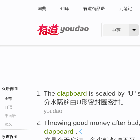
词典
翻译
有道精品课
云笔记
中英
有道 - 网易旗下搜索
双语例句
The
clapboard
is
sealed
by
"
U
"
全部
分水
隔筋
由
U
形密封圈
密封
。
口语
youdao
书面语
Throwing
good
money
after bad
论文
clapboard
.
原声例句