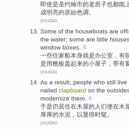
即使
是
圣约翰
市
的
老
房子
也都
能
成
明亮的
原始
色调。
youdao
Some
of
the houseboats
are
off
the
water
;
some
are
little
house
window
boxes
.
一些
住家
船
本身
就是
办公室
，
有
是
用
檐板
盖
起来的
小
屋子
，
带有
youdao
As a result,
people who
still
live
nailed
clapboard
on
the outside
modernize
them.
于是
仍
居住
在
木屋
的
人们
便在木
厚厚的
水泥
，以显得时髦。
youdao