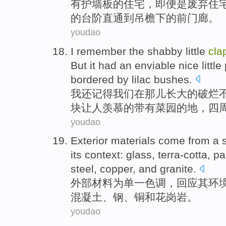
有
护
墙板的
住宅
，
即便是
废弃
住
的
台阶
直通
到
吊檐下的
前
门廊
。
youdao
I
remember
the
shabby
little
cla
But
it
had
an
enviable
nice little
bordered
by
lilac
bushes
.
我
还记得
我们
在
那儿
长大
的
破烂
块让人
羡慕的
带有菜园
的地，四
youdao
Exterior
materials
come from
a 
its
context
:
glass
,
terra-cotta
,
pa
steel
,
copper
,
and
granite
.
外部
材料
为
单一
色调
，
回应
其
环
混凝土
、
钢
、
铜
和
花岗岩
。
youdao