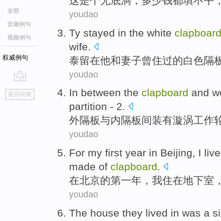
这
是个无底洞
，多少
钱
都填不平
全部
youdao
音频例句
Ty
stayed in
the
white
clapboar
视频例句
wife
.
权威例句
泰
留在
他
和
妻子
曾
住
过
的
白色
隔
youdao
go
In between
the
clapboard
and
w
返回词典
top
partition - 2.
外隔板
与
内
隔板间装有漩涡
工作
youdao
For
my first
year in
Beijing
,
I
liv
made
of
clapboard
.
在
北京
的
第一
年
，
我
住
在
地下室
youdao
The
house
they
lived
in
was
a
s