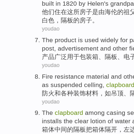
built in
1820
by
Helen
's
grandpa
他们
住
在
这
所
房子
是
由
海伦
的
祖
白色
，
隔板的
房子。
youdao
The
product
is
used widely
for
p
post
,
advertisement
and other
f
产品
广泛
用于
包装箱
、
隔板
、
电
youdao
Fire resistance
material
and
oth
as
suspended celling
,
clapboar
防火
和
各种
装饰
材料
，
如
吊顶
、
youdao
The
clapboard
among
casing
se
installs
the clear lotion
of
water
a
箱体
中间
的
隔板把箱体
隔开
，
左