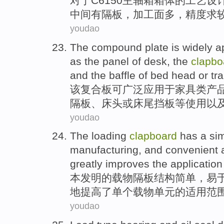
对于
C6150
主轴
箱
箱体
的
工艺
设
中间
有
隔板
，
加工
面
多
，
精度
求
youdao
The
compound plate
is
widely
a
as
the
panel
of
desk
,
the
clapbo
and
the
baffle
of bed head
or
tra
该
复合板
可
广泛
应用
于
家具类
产
隔板
、
床头
或床尾
挡板
等使用以
youdao
The
loading
clapboard
has a
si
manufacturing
,
and
convenient
greatly
improves
the
application
本发明
的
载物
隔板
结构
简单
，
易
地
提高
了
单个
载物
单元的
适用
范
youdao