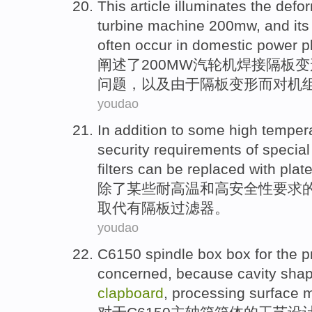
This article illuminates
the
defor
turbine machine
200
mw
,
and
it
often
occur
in
domestic
power p
阐述
了200
MW
汽轮机
焊接
隔板
变
问题，
以及
由于隔板变形
而
对
机
youdao
In addition
to
some
high tempera
security
requirements
of
special
filters
can be
replaced
with
plat
除了
某些
耐
高温
和
高
安全性
要求
取代
有
隔板过滤器。
youdao
C6150
spindle
box box
for
the
p
concerned
,
because
cavity
sha
clapboard
,
processing
surface