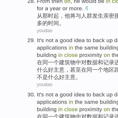
From
then
on
,
he
would be
in
cl
for
a year or
more
.
从
那时
起，
他
将
与
人群
发生
亲密
多的时间。
youdao
It
's not
a good
idea
to
back
up
d
applications
in
the
same
buildin
building
in
close
proximity
on
th
在
同一个
建筑物
中
对
数据
和
记录
什么
好
主意
，
甚至
在同一个地区
不是什么好主意。
youdao
It
's not
a good
idea
to
back
up
d
applications
in
the
same
buildin
building
in
close
proximity
on
th
在
同一个
建筑物
中
对
数据
和
记录