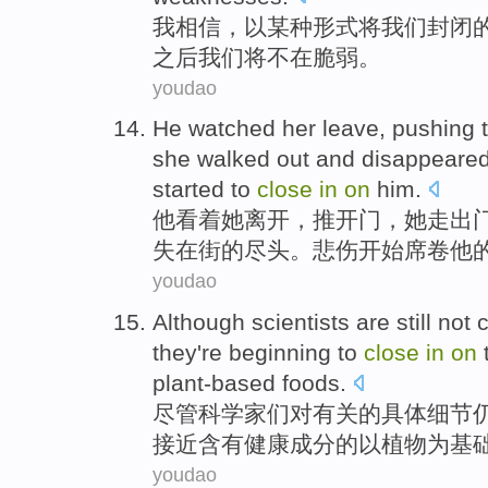
我
相信
，
以
某种
形式
将
我们
封闭
之后
我们
将不在
脆弱
。
youdao
He
watched
her
leave
,
pushing 
she
walked
out
and disappeare
started to
close
in
on
him
.
他
看着
她
离开
，
推开
门，
她
走
出
失
在
街
的尽头。
悲伤
开始
席卷他
youdao
Although
scientists
are
still
not
c
they
're
beginning to
close
in
on
plant-based
foods
.
尽管
科学家
们
对有关
的
具体
细节
接近
含有健康
成分
的
以植物为基
youdao