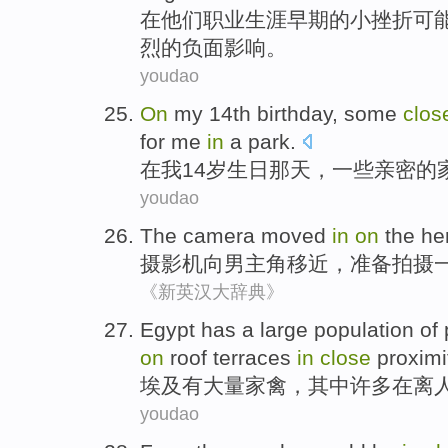
在
他们
职业
生涯
早期
的
小
挫折
可
烈
的
负面
影响
。
youdao
O
n
my 14th birthday, some
clos
for me
in
a park.
在
我14岁生日那天，一些亲密的
youdao
The
camera
moved
in
on
the
he
摄影机
向
男主角
移
近
，准备拍摄
《新英汉大辞典》
Egypt
has
a large
population
of
on
roof
terraces
in
close
proximi
埃及
有
大量
家禽
，
其中
许多
在
离
youdao