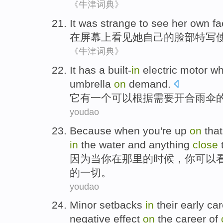
《牛津词典》
It
was strange
to
see
her
own
fa
在
屏幕
上
看见
她
自己的
脸部
特写
《牛津词典》
It
has
a
built-
in
electric
motor
wh
umbrella
on
demand
.
它
有
一个
可以
根据
需要
开合雨伞
youdao
Because
when
you
're up
on
that
in
the
water
and
anything
close
因为
当
你
在
那里的时候，你
可以
的
一切。
youdao
Minor
setbacks
in
their
early
car
negative
effect
on
the
career
of