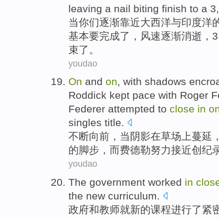
leaving
a nail
biting
finish
to a 3
当
你们
逐渐靠近
大西洋
与
印度洋
基本
要
完成了
，
风速
逐渐消逝
，3
束
了。
youdao
On
and
on
, with
shadows
encro
Roddick
kept
pace
with Roger
F
Federer
attempted to
close
in
o
singles
title
.
不断
向前
，当
阴影
在
草场
上蔓延
的
脚步
，而费德勒
努力
接近
创纪
youdao
The
government
worked
in
clos
the
new
curriculum
.
政府
和
教师
就
新的
课程
进行
了
紧