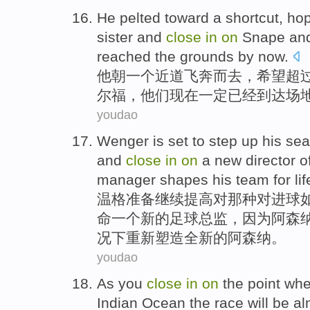
He
pelted
toward
a
shortcut
,
hop
sister
and
close
in
on
Snape
an
reached
the grounds
by
now
.
他
朝
一个
近道
飞奔而去
，
希望
超
尔福
，
他们
现在
一定
已经
到达
场
youdao
Wenger
is
set
to step up his
sea
and
close
in
on
a
new
director
o
manager
shapes
his team for li
温格
准备
继续提高
对
那种对进球
命
一个
新的
足球
总监
，
因为
阿森
况下
重新
塑造
全新的阿森纳。
youdao
As
you
close
in
on
the
point wh
Indian Ocean
the
race
will be
al