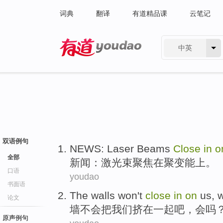
词典
翻译
有道精品课
云笔记
中英
有道 - 网易旗下搜索
双语例句
NEWS
:
Laser Beams
Close
in
o
全部
新闻
：
激光束
聚焦
在
聚变能
上
。
口语
youdao
书面语
The walls
won't
close
in
on
us
,
w
论文
墙
不会
把
我们
挤
在
一起吧，
会
吗
原声例句