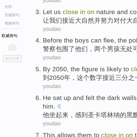
youdao
全部
Let
us
close
in
on
nature
and
co
音频例句
让
我们
接近
大自然
并
努力
对付大
视频例句
youdao
权威例句
Before
the boys
can
flee
,
the po
警察
包围
了
他们，
两
个男孩无处
go
youdao
返回词典
top
By
2050,
the
figure
is likely to
c
到
2050年，
这个
数字
接近
三分之
youdao
He
sat
up
and
felt
the dark
walls
him
.
他
坐
起来
，
感到
圣
卡塔林纳
的
黑
youdao
This
allows
them
to
close
in
on