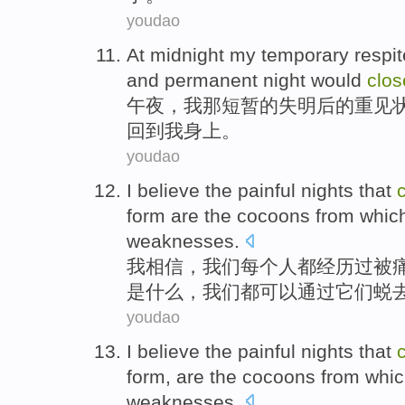
youdao
At
midnight
my
temporary
respi
and
permanent
night
would
clo
午夜
，
我
那
短暂
的失明后的
重见
回到
我
身上。
youdao
I
believe
the
painful
nights
that
form
are
the cocoons
from whic
weaknesses
.
我
相信
，
我们
每个
人都经历过被
是
什么，
我们
都
可以
通过
它们
蜕
youdao
I
believe
the
painful
nights
that
form
,
are
the
cocoons
from whi
weaknesses
.