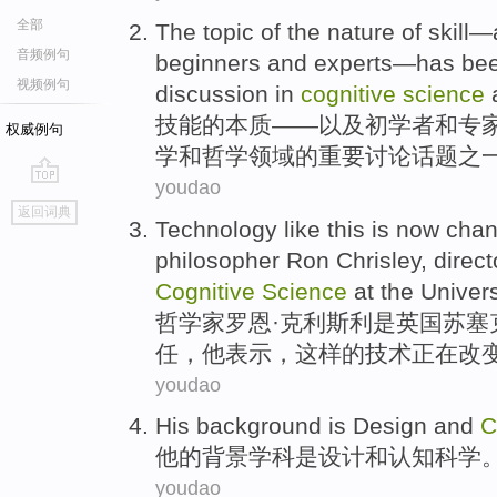
全部
The
topic
of
the
nature
of
skill
—
音频例句
beginners
and
experts
—
has be
视频例句
discussion
in
cognitive
science
技能
的
本质
——
以及
初学者
和
专
权威例句
学
和
哲学领域
的
重要
讨论
话题
之
youdao
go
返回词典
top
Technology
like
this
is now cha
philosopher
Ron Chrisley
,
direct
Cognitive
Science
at the
Univers
哲学家
罗恩
·克利斯利是英国
苏塞
任
，他
表示
，
这样
的
技术
正在
改
youdao
His
background
is
Design
and
C
他
的
背景学科
是
设计
和
认知
科学
youdao