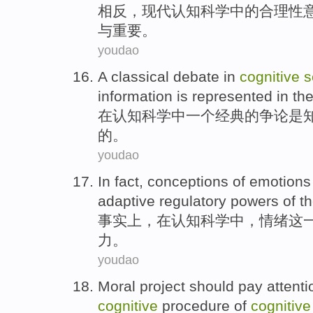
相反
，
现代
认知
科学
中的
合理性
与
重要
。
youdao
A
classical
debate
in
cognitive
s
information is
represented
in
th
在
认知
科学
中
一个
经典
的
争论
是
的。
youdao
In fact
,
conceptions
of
emotions
adaptive
regulatory
powers
of
th
事实上
，
在
认知
科学
中，
情绪
这
力
。
youdao
Moral
project
should pay
attenti
cognitive
procedure
of
cognitiv