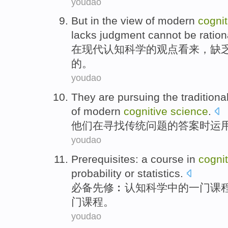
youdao
But in
the
view
of
modern
cognit
lacks
judgment
cannot
be
ration
在
现代
认知
科学
的
观点看来
，
缺
的。
youdao
They
are
pursuing
the
traditiona
of
modern
cognitive
science
.
他们
在
寻找
传统
问题
的
答案时
运
youdao
Prerequisites
:
a
course
in
cognit
probability
or
statistics
.
必备先修
︰
认知
科学
中的
一
门
课
门课程。
youdao