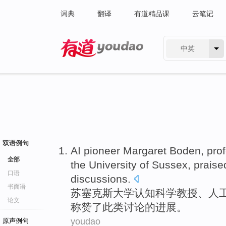
词典
翻译
有道精品课
云笔记
中英
有道 - 网易旗下搜索
双语例句
AI
pioneer
Margaret
Boden
,
pro
全部
the
University
of
Sussex
,
praise
口语
discussions
.
书面语
苏
塞克斯
大学
认知
科学
教授
、
人
论文
称赞
了
此类
讨论
的
进展
。
youdao
原声例句