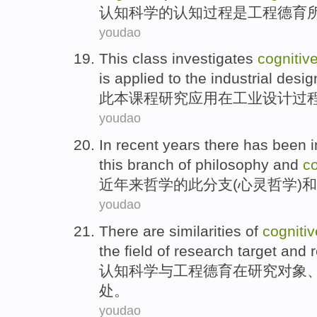
认知
科学
的
认知
过程
是
工程
德育
youdao
This
class
investigates
cognitiv
is
applied
to the
industrial
desig
此本
课程
研究
应用
在
工业
设计
过
youdao
In recent years
there
has been i
this
branch
of philosophy
and
co
近年
来哲学
的
此
分支
(心灵哲学)
和
youdao
There are similarities
of
cognitiv
the
field
of
research
target
and
认知
科学
与
工程
德育
在
研究
对象
处。
youdao