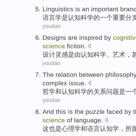
Linguistics
is
an
important
bran
语言学
是
认知
科学
的
一个
重要
分
youdao
Designs
are
inspired
by
cogniti
science
fiction
.
设计
灵感
是
由
认知
科学
、
艺术
，
youdao
The
relation between
philosoph
complex
issue
.
哲学
和
认知
科学
的
关系
问题
是
一
youdao
And
this
is
the
puzzle
faced
by 
science
of
language
.
这
也是
心理学
和
语言
认知
学
，所