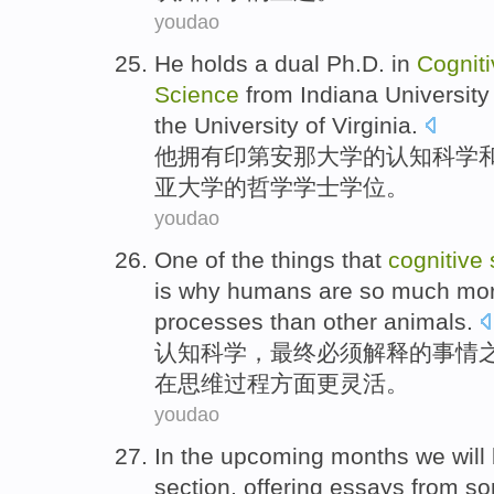
youdao
He
holds
a dual
Ph.D.
in
Cogniti
Science
from
Indiana
University
the University
of
Virginia
.
他
拥有
印第安那
大学
的
认知
科学
亚
大学的
哲学
学士
学位。
youdao
One
of the
things that
cognitive
is
why
humans are
so much
mo
processes
than
other
animals
.
认知
科学
，
最终
必须
解释
的
事情
在
思维
过程方面
更
灵活
。
youdao
In
the upcoming
months
we
will
section
,
offering
essays
from
s