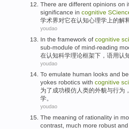
There are
different
opinions
on
i
significance
in
cognitive
SCienc
学术界
对
它
在
认知
心理学
上的解
youdao
In
the
framework
of
cognitive
sc
sub-module
of
mind-reading
mo
在
认知
科学
理论
框架
下，语用认
youdao
To
emulate
human
looks
and
be
yokes robotics
with
cognitive
sc
为了
成功
模仿
人类
的
外貌
与
行为
学。
youdao
The
meaning
of
rationality
in
mo
contrast
,
much more
robust
and