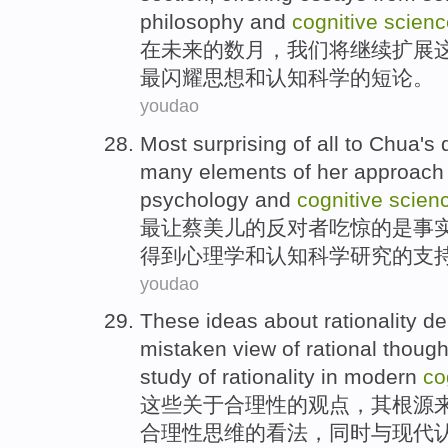
philosophy
and
cognitive
scienc
在
未来
的
数月，
我们
将
继续
扩展
最
闪耀
思想
和
认知科学的
短论
。
youdao
Most
surprising
of
all to
Chua
's
many
elements
of
her
approach
psychology
and
cognitive
scien
最
让
蔡美儿
的
反对者
吃惊
的
是
事
得到
心理学
和
认知
科学
研究
的支
youdao
These
ideas
about
rationality
de
mistaken
view
of
rational
though
study
of
rationality in
modern
co
这些
关于
合理性
的
观点
，其根源
合理性
思维
的看法，同时
与
现代