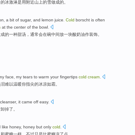
卖
的
冰激淋
是
用
附近
山上
的
雪
做成的。
on
, a bit of
sugar
,
and
lemon
juice
.
Cold
borscht
is often
m
at
the center
of the
bowl
.
做成
的
一
种
甜
汤
，
通常
会
在
碗
中间
放一
块
酸奶
油作
装饰
。
my
face
,
my
tears to
warm
your
fingertips
cold
cream
.
热泪
难以
温暖
你
指尖
的
冰凉
如霜。
cleanser
,
it
came
off
easy
.
它
卸掉了
。
d
like
honey
, honey
but
only
cold
.
，
和
蜜糖
一样
，
不过
只是
比蜜糖
凉
了点。