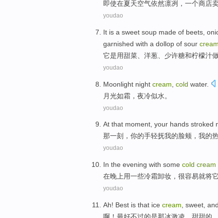
即使
在
夏天
空气
依然
凛冽
，一
个商店
youdao
It
is
a
sweet
soup
made
of
beets
,
oni
garnished
with a
dollop of
sour
crea
它
是
用
甜菜
、
洋葱
、
少许糖
和
柠檬
汁
youdao
Moonlight
night
cream
,
cold
water.
月光
如
霜
，
夜
冷
似水。
youdao
At that
moment
,
your
hands stroked
那
一刻
，
你
的
手轻
抚
我
的
脸颊
，我的
youdao
In
the
evening
with
some
cold
cream
在
晚上
用
一些
冷霜
卸妆，很容易就将
youdao
Ah
!
Best
is
that
ice
cream
,
sweet
,
an
啊
！
最好不过
的
是
那
冰激凌
，
甜甜的