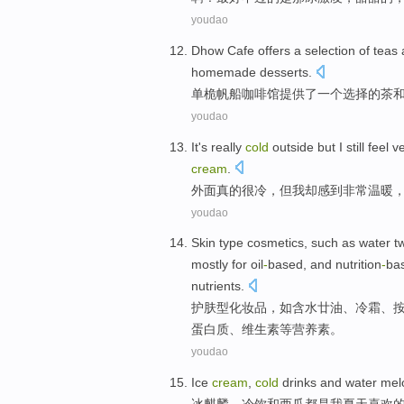
youdao
Dhow
Cafe
offers
a
selection
of
teas
homemade
desserts
.
单桅帆船
咖啡馆
提供了
一个
选择
的
茶
youdao
It's really
cold
outside
but
I
still
feel
v
cream
.
外面
真的
很
冷
，
但
我
却
感到
非常
温暖
youdao
Skin
type
cosmetics
,
such as
water
t
mostly
for
oil
-
based,
and
nutrition
-
ba
nutrients
.
护肤
型
化妆品
，
如
含水
廿
油
、冷霜、
蛋白质
、
维生素
等
营养素
。
youdao
Ice
cream
,
cold
drinks
and
water mel