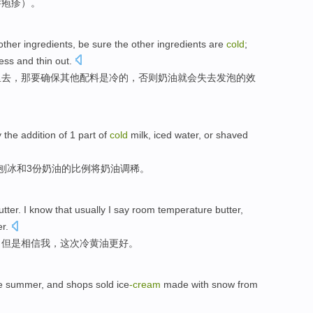
唇
疱疹
）。
other
ingredients
, be
sure
the
other ingredients
are
cold
;
ness and thin out.
里去，
那
要
确保
其他配料
是
冷
的，
否则
奶油
就会
失去
发泡的效
y
the addition of
1
part
of
cold
milk
,
iced water
,
or
shaved
刨冰
和
3
份
奶油
的
比例将奶油调稀。
utter
. I know that
usually
I
say
room temperature
butter,
r.
，
但是
相信
我
，这次冷黄油更好。
e summer
, and
shops
sold
ice
-cream
made with
snow
from