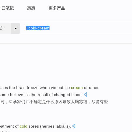
云笔记
惠惠
更多产品
英
uses
the brain
freeze
when
we
eat
ice
cream
or
other
some
believe
it
's
the result
of
changed
blood
.
物时
，
科学家们
并不
确定
是什么
原因导致
大脑
冻结
，
尽管
有些
eatment
of
cold
sores
(
herpes
labialis
).