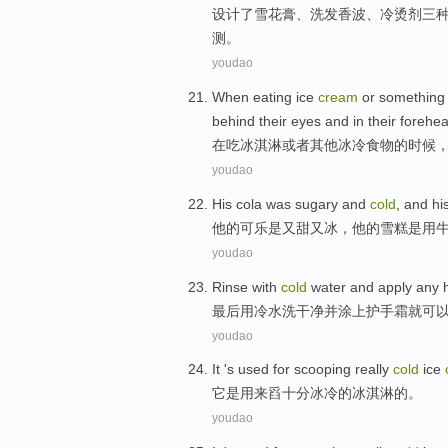
设计了雪花膏
、
洗发香波
、冷烫剂三
测。
youdao
When
eating
ice
cream
or
something
behind
their
eyes
and
in their
forehe
在
吃
冰淇淋
或者
其他
冰冷
食物的时候
youdao
His
cola
was
sugary
and
cold
, and
hi
他
的
可乐
是
又
甜
又
冰
，他
的雪糕
是
用
youdao
Rinse
with
cold
water
and
apply
any 
最后
用
冷水
洗干净
并
涂上
护手
霜就可
youdao
It
's
used for
scooping
really
cold
ice
它
是
用来
舀
十分
冰冷
的冰淇淋的。
youdao