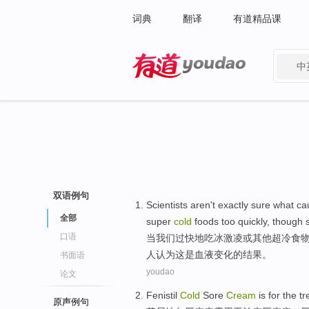
词典
翻译
有道精品课
中
有道 - 网易旗下搜索
双语例句
Scientists
aren't
exactly sure
what
ca
全部
super
cold
foods
too quickly
,
though
口语
当
我们
过快
地
吃
冰激凌
或
其他
超
冷
食
人
认为
这
是
血液
变化
的
结果
。
书面语
youdao
论文
Fenistil
Cold
Sore
Cream
is for
the
tr
原声例句