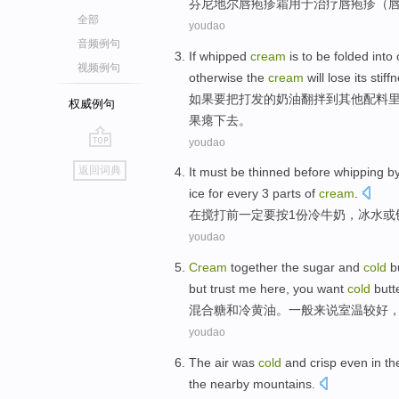
芬尼地尔
唇
疱疹
霜
用于
治疗
唇
疱疹
（
全部
youdao
音频例句
If
whipped
cream
is
to
be
folded
into
视频例句
otherwise
the
cream
will
lose its
stiff
如果
要
把打发的
奶油
翻
拌
到
其他
配料
权威例句
果瘪下去。
youdao
go
返回词典
It
must
be
thinned
before
whipping
b
top
ice for every
3
parts
of
cream
.
在
搅
打
前
一定
要
按
1
份
冷
牛奶
，
冰水
或
youdao
Cream
together
the
sugar
and
cold
b
but
trust
me
here, you want
cold
butte
混合
糖
和
冷
黄油
。
一般
来说
室温
较好
youdao
The air
was
cold
and crisp
even
in
th
the
nearby
mountains
.