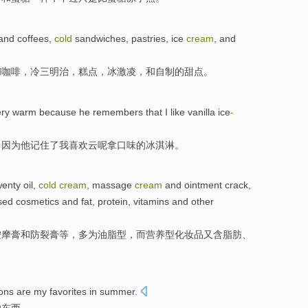
and
coffees
,
cold
sandwiches
,
pastries
,
ice
cream
, and
和
咖啡
，
冷
三明治
，
糕点
，
冰激凌
，和
自制
的
甜点
。
ery
warm
because
he
remembers that
I
like
vanilla ice
-
，
因为
他
记住
了我
喜欢
云呢拿口味的冰淇淋。
wenty
oil
,
cold
cream
,
massage
cream
and
ointment crack,
sed
cosmetics
and
fat
,
protein
,
vitamins
and other
按摩
膏
和
防裂膏
等
，
多
为
油脂型，
而
营养型
化妆品
又
含脂肪
、
ons
are
my
favorites
in summer
.