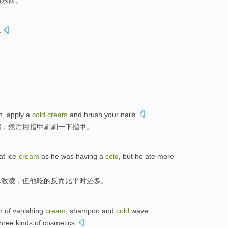
的东西。
.
n
,
apply
a
cold
cream
and
brush your
nails
.
霜
，然后用指甲
刷刷
一下指甲。
at
ice
-cream
as
he was having
a
cold
,
but
he
ate
more
冰激凌
，
但
他
吃
的反而
比
平时还
多。
n
of
vanishing
cream
,
shampoo
and
cold
wave
three
kinds of
cosmetics
.