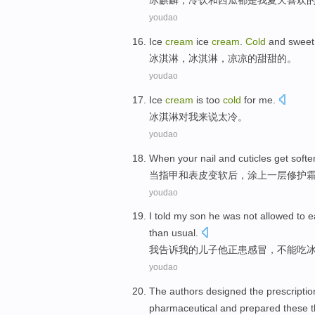
冰
麒麟
，
冷饮
和
西瓜
都是
我
夏天
喜欢
youdao
Ice
cream
ice
cream
.
Cold
and
sweet
冰淇淋
，冰淇淋，
凉凉的
甜甜的。
youdao
Ice
cream
is too
cold
for
me
.
冰淇淋
对
我
来说
太
冷
。
youdao
When
your
nail
and
cuticles
get
softe
当
指甲
和
表皮
变
软后
，
涂上
一
层修护
youdao
I
told
my
son
he
was
not allowed
to
e
than
usual
.
我
告诉
我
的
儿子
他正
患
感冒
，
不能
吃
youdao
The authors
designed
the
prescriptio
pharmaceutical and
prepared
these