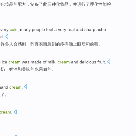
种化妆品
的
配方
，
制备
了
此
三
种化妆品，并进行了理化性能检
very
cold
,
many
people
feel
a very
real
and
sharp
ache
ad
.
，
许多
人
会感到
一阵
真实
而
急剧的
疼痛
涌上
眼
后
和
前额
。
s
ice
cream
was made
of
milk
,
cream
and
delicious
fruit
.
牛奶
，
奶油
和
美味
的水果做的。
hand
cream
.
以了。
cream
.