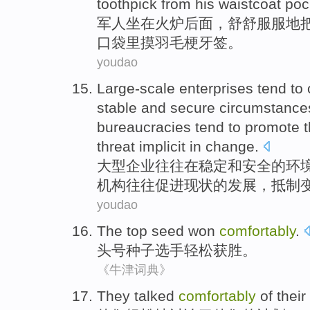
toothpick from
his
waistcoat
poc
军人
坐在
火炉
后面
，
舒舒服服
地
口袋里
摸
羽毛梗
牙签
。
youdao
Large-scale
enterprises
tend
to
stable
and
secure
circumstance
bureaucracies
tend to
promote
t
threat
implicit
in
change
.
大型
企业
往往
在
稳定
和
安全
的
环
机构
往往
促进
现状
的发展，
抵制
youdao
The top
seed
won
comfortably
.
头号
种子选手
轻松
获胜
。
《牛津词典》
They
talked
comfortably
of
their