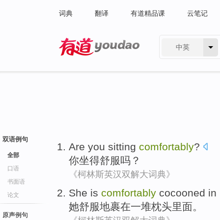
词典
翻译
有道精品课
云笔记
中英
有道 - 网易旗下搜索
双语例句
Are
you
sitting
comfortably
?
全部
你
坐
得舒服
吗？
口语
《柯林斯英汉双解大词典》
书面语
She
is
comfortably
cocooned
in
论文
她
舒服地
裹
在
一堆枕头里面
。
原声例句