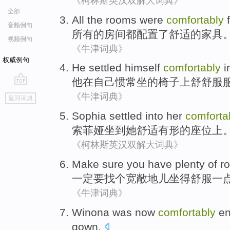
《柯林斯英汉双解大词典》
全部
All
the
rooms
were
comfortably
f
音频例句
所有
的
房间
都
配置
了舒适的家具
视频例句
《牛津词典》
权威例句
He
settled
himself
comfortably
i
他
在
自己
惯常
坐的椅子上舒舒服
go
《牛津词典》
返回词典
top
Sophia
settled
into
her
comforta
索菲娅
坐
到
她
舒适
有形的
座位上
《柯林斯英汉双解大词典》
Make sure
you have plenty of 
一定
要找个宽敞地儿
坐
得
舒服
一
《牛津词典》
Winona
was now
comfortably
en
gown
.