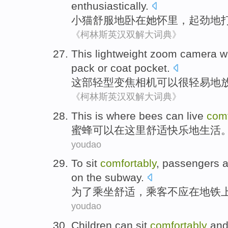
enthusiastically.
小猫
舒服
地卧
在
她
怀里
，起劲地
《柯林斯英汉双解大词典》
This
lightweight
zoom
camera
wi
pack
or
coat
pocket
.
这部
轻型
变焦
相机
可以
很
轻易
地
《柯林斯英汉双解大词典》
T
his is where bees can live
comf
蜜
蜂可以在这里舒适快乐地生活
youdao
T
o sit
comfortably
, passengers a
on the subway.
为
了乘坐舒适，乘客不应在地铁
youdao
C
hildren can sit
comfortably
and