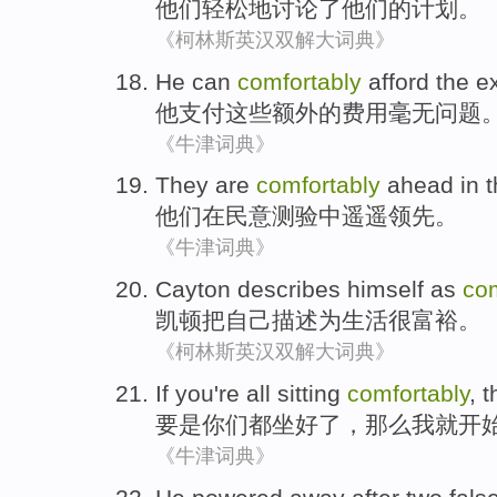
他们
轻松地
讨论了
他们
的
计划
。
《柯林斯英汉双解大词典》
He
can
comfortably
afford
the
e
他
支付
这些
额外的
费用毫无问题
《牛津词典》
They
are
comfortably
ahead
in 
他们
在
民意测验中
遥遥
领先。
《牛津词典》
Cayton
describes
himself
as
com
凯顿把
自己
描述
为
生活很
富裕
。
《柯林斯英汉双解大词典》
If
you
're all
sitting
comfortably
,
t
要是
你们
都
坐
好了，
那么
我
就
开
《牛津词典》