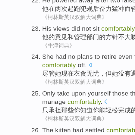
He
powered away
after
two
fals
他
在
两
次起跑
犯规后奋力猛冲而
《柯林斯英汉双解大词典》
His
views
did not
sit
comfortably
他
的
意见
和
管理
部门
的
方针
不大
《牛津词典》
She
had no
plans
to
retire
even 
comfortably
off.
尽管
她
现在
衣食
无忧，但她
没有
《柯林斯英汉双解大词典》
Only
take upon yourself
those
t
manage
comfortably
.
只
承担
那些
你
知道
你
能
轻松
完成
《柯林斯英汉双解大词典》
The kitten had
settled
comfortab