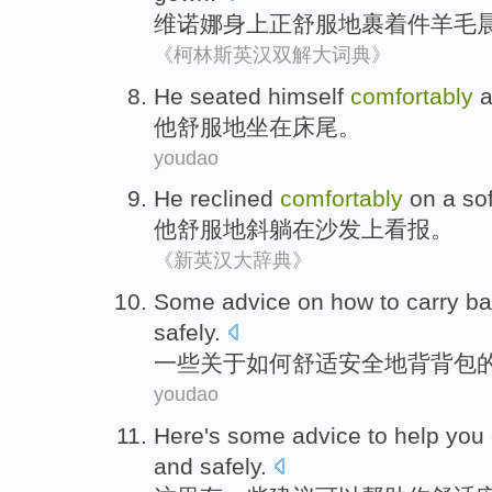
维诺
娜
身上正
舒服地
裹着
件羊毛
《柯林斯英汉双解大词典》
He
seated
himself
comfortably
a
他
舒服
地
坐在
床
尾
。
youdao
He
reclined
comfortably
on
a
so
他
舒服地
斜躺
在
沙发上
看报
。
《新英汉大辞典》
Some
advice
on
how to
carry b
safely
.
一些
关于
如何
舒适安全地
背
背包
youdao
Here
's
some
advice
to
help
you
and
safely
.