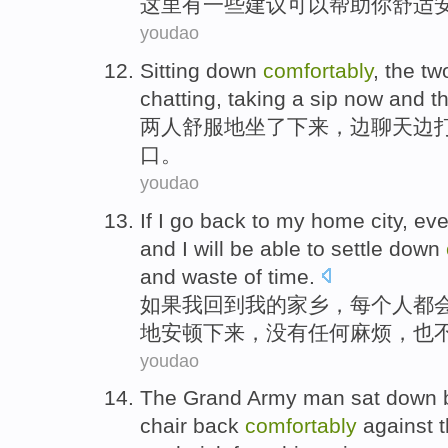
这里
有
一些
建议
可以
帮助
你
舒适
youdao
Sitting
down
comfortably
, the
tw
chatting
, taking
a sip
now and th
两
人
舒服
地
坐
了下来
，
边
聊天边
口。
youdao
If
I
go back to
my
home city
,
eve
and
I
will
be
able
to
settle
down
and
waste
of
time
.
如果
我
回到
我
的
家乡
，
每个人
都
地
安顿
下来
，
没有
任何
麻烦
，也
youdao
The Grand Army man
sat down
chair
back
comfortably
against