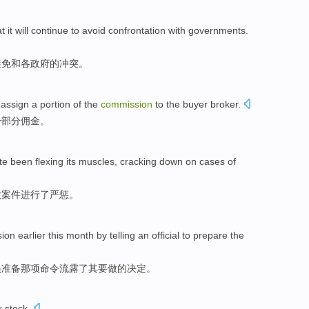
at
it
will
continue to
avoid
confrontation
with
governments
.
避免
和
各政府的
冲突
。
o
assign
a portion of
the
commission
to
the buyer
broker.
一部分
佣金
。
ate been flexing its muscles
, cracking
down
on
cases
of
败
案件
进行
了严惩
。
sion
earlier
this month
by
telling
an
official
to prepare
the
员
准备
那项命令流露了
其
要做的
决定
。
r
stock
.