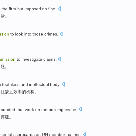
d
the
firm
but
imposed
no
fine
.
罚款
。
sion
to
look into
those
crimes
.
。
mission
to
investigate
claims
.
问题
。
a toothless
and
ineffectual
body
.
而且
缺乏效率
的机构。
manded that
work on the
building
cease
.
须停建
。
mental
scorecards
on
UN
member nations
.