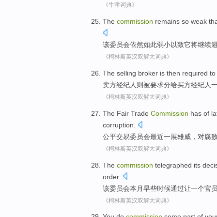
《牛津词典》
The
commission
remains
so
weak
th
该
委员会
依然
如此
弱小
以致
它
将
继续
《柯林斯英汉双解大词典》
The selling
broker
is then
required
t
卖方
经纪人
则
被要求
分给
买方
经纪人
《柯林斯英汉双解大词典》
The
Fair
Trade
Commission
has of
l
corruption
.
公平
交易
委员会
最近
一展雄威，
对
腐
《柯林斯英汉双解大词典》
The
commission
telegraphed
its
deci
order.
该
委员会
本月
早些时候
通过
让
一个
官
《柯林斯英汉双解大词典》
You
do
commission
some part
of you