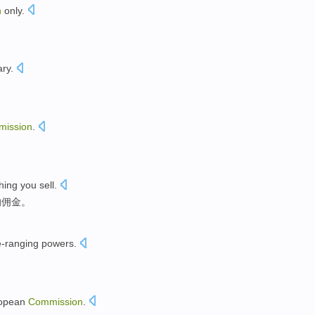
n
only
.
ary
.
mission
.
。
hing
you
sell
.
的
佣金
。
e-ranging
powers.
opean
Commission
.