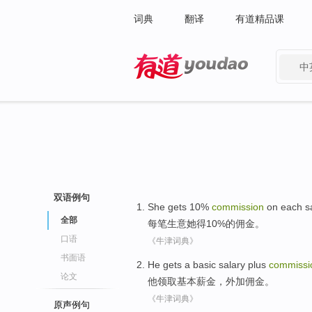
词典
翻译
有道精品课
中
有道 - 网易旗下搜索
双语例句
She
gets
10%
commission
on
each
s
全部
每
笔生意
她
得
10%的
佣金
。
口语
《牛津词典》
书面语
He
gets a
basic
salary
plus
commissi
论文
他
领取
基本
薪金
，
外加
佣金
。
《牛津词典》
原声例句