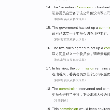
The Securities
Commission
chastise
证券
委员会
责备了
该
公司
但
没有
课以
《柯林斯英汉双解大词典》
The government
has
set up
a
commis
政府
已
成立
一个
委员会
调查
那些
罪行
《柯林斯英汉双解大词典》
The two sides
agreed to
set up
a
com
双方
同意
成立
一个
委员会
，
调查
索赔
《柯林斯英汉双解大词典》
In
his
view
,
the
commission
remains
在
他
看来
，
委员会
仍然
是个
没有权威
《柯林斯英汉双解大词典》
The
commission
intervened
and
com
委员会
进行了干预
，
下令
那
栋大楼
必
《牛津词典》
This
commission
would
keep
environ