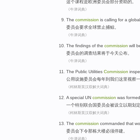
这个
课程
是
欧洲
委员会
部分
资助
的
。
《牛津词典》
The
commission
is
calling for
a globa
委员会
要求
全球
禁止
捕鲸
。
《牛津词典》
The findings
of
the
commission
will b
委员会
的
调查
结果
将
于今天
公布
。
《牛津词典》
The Public Utilities
Commission
inspe
公用
设施
委员会
每年到
我们
这里
视察
《柯林斯英汉双解大词典》
A
special
UN
commission
was
forme
一个
特别
联合国
委员会
被
设立
以期
划
《柯林斯英汉双解大词典》
The
commission
commanded
that
wo
委员会
下令
那
栋大楼
必须
停建
。
《牛津词典》