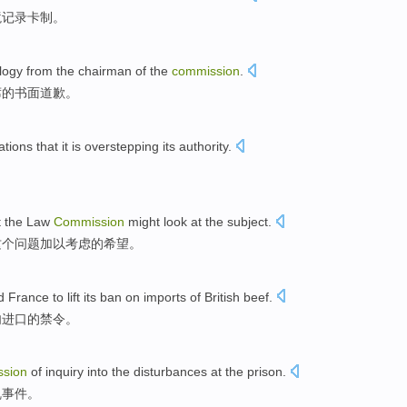
境
记录卡
制。
logy
from the
chairman
of
the
commission
.
席
的
书面
道歉
。
tions that
it
is
overstepping its authority
.
t
the
Law
Commission
might
look
at
the
subject
.
这个
问题加以考虑
的
希望
。
d
France
to
lift
its ban on
imports
of
British
beef
.
肉
进口
的
禁令
。
sion
of
inquiry into
the disturbances at the
prison
.
乱
事件。