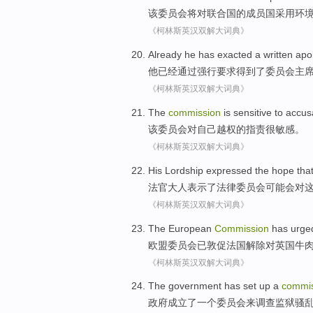
该
委员会
将
对
联合国
的
成员国
采用
环
《柯林斯英汉双解大词典》
Already
he
has
exacted a
written
apo
他
已经
通过
强行要求得到
了
委员会
主
《柯林斯英汉双解大词典》
The
commission
is
sensitive
to
accusa
该
委员会
对
自己
越权的
指责
很
敏感
。
《柯林斯英汉双解大词典》
His Lordship
expressed
the
hope tha
法官
大人
表示
了
法律
委员会
可能会
对
《柯林斯英汉双解大词典》
The European
Commission
has
urge
欧盟
委员会
已
敦促
法国
解除
对
英国
牛
《柯林斯英汉双解大词典》
The government has
set up
a
commis
政府
成立
了
一个
委员会
来
调查
监狱
骚