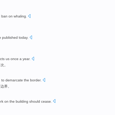
l
ban on
whaling
.
e
published
today
.
cts
us
once
a
year
.
一次
。
d
to demarcate
the
border
.
定边界。
rk on the
building
should
cease
.