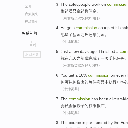
The salespeople work
on
commissio
全部
推销员
只拿销售
佣金
。
音频例句
《柯林斯英汉双解大词典》
视频例句
He
gets
commission
on top
of
his sal
权威例句
他
除了
薪金
之外还拿
佣金
。
《牛津词典》
go
Just
a
few days
ago
,
I
finished
a
com
返回词典
top
就
在
几天
之前
我
完成了
一项
委托任务
《柯林斯英汉双解大词典》
You
get a
10%
commission
on
everyt
你
可从你
售出
的
每件
商品中
获得
10%
《牛津词典》
The
commission
has been
given
wid
委员会
被
授予
的权限
很广
。
《牛津词典》
The
course
is
part
funded by
the
Eur