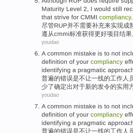
Although
RUP
does
require
sup
Maturity
Level
2
,
I
would still
re
that strive for CMMI
compliancy
.
尽管
RUP
并不
需要
补充
来
实现
成
遵从
cmmi
标准获得更好项目结果
youdao
A
common
mistake
is
to not
inc
definition
of
your
compliancy
eff
identifying
a
pragmatic
approac
普遍
的
错误
是
不
让
一线
的
工作人
少
了确定出
对于
新的
发令
的
实用
youdao
A
common
mistake
is
to not
inc
definition
of
your
compliancy
eff
identifying
a
pragmatic
approac
普遍
的
错误
是
不
让
一线
的
工作人