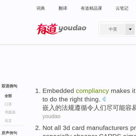
词典
翻译
有道精品课
云笔记
中英
有道 - 网易旗下搜索
双语例句
Embedded
compliancy
makes it
全部
to
do
the
right
thing
.
口语
嵌入
的法规遵循令人们尽可能
容
书面语
youdao
论文
Not
all
3
d
card
manufacturers
p
原声例句