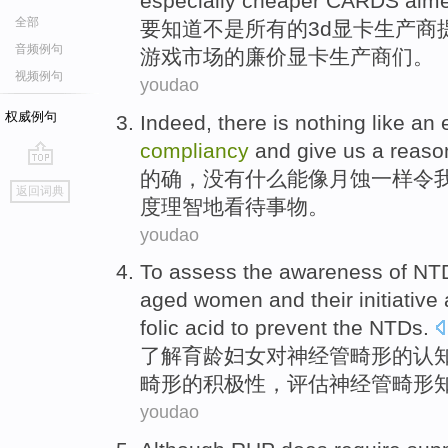
especially
cheaper
CARDS
aime
全部
要知道
不是
所有
的
3
d
显卡
生产商
音频例句
游戏
市场
的
廉价
显卡
生产商们。
视频例句
youdao
权威例句
Indeed
,
there is nothing
like
an
compliancy
and give us a
reaso
的确
，
没有
什么能
像
月蚀
一样令
go
返回词典
top
度
理智
地
看待
事物。
youdao
To
assess
the
awareness of
NT
aged
women
and
their
initiative
folic acid
to
prevent
the NTDs.
了解育龄
妇女
对
神经管
畸形的认
畸形的
积极性
，
评估
神经管畸形
youdao