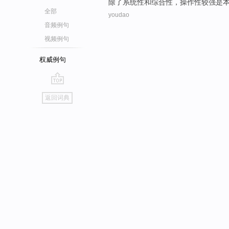
除了
系统性
和
综合性
，操作性
较强
是
全部
youdao
音频例句
视频例句
权威例句
go
返回词典
top