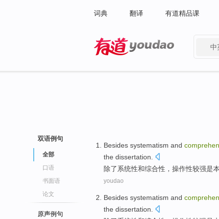
词典
翻译
有道精品课
中
有道 - 网易旗下搜索
双语例句
Besides
systematism
and
comprehen
全部
the dissertation
.
口语
除了
系统性
和
综合性
，操作性
较强
是
书面语
youdao
论文
Besides
systematism
and
comprehen
the dissertation
.
原声例句