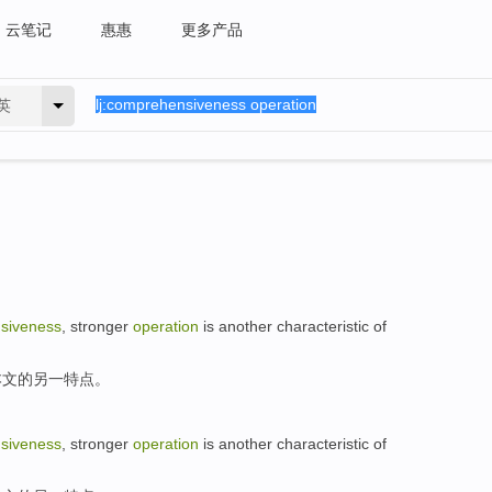
云笔记
惠惠
更多产品
英
siveness
,
stronger
operation
is
another
characteristic
of
本文
的
另一
特点
。
siveness
,
stronger
operation
is
another
characteristic
of