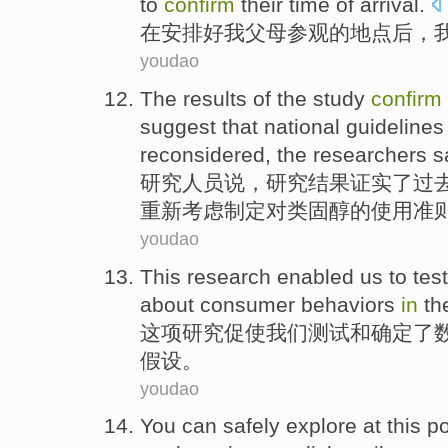
to
confirm
their
time
of
arrival
.
在
安排好
我
父母
参观
的
地点后
，
youdao
The
results
of the
study
confirm
suggest
that national
guidelines
reconsidered
, the
researchers
s
研究人员
说
，
研究
结果
证实
了
过
重新考虑制定
对
类固醇
的
使用
准
youdao
This
research
enabled
us
to
test
about
consumer
behaviors
in
th
这项
研究
促使
我们
测试
和
确定了
假设
。
youdao
You
can
safely
explore
at this p