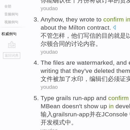
你
能
确认
在
十月份
将
该
订单
的
货
全部
youdao
音频例句
Anyhow
,
they
wrote
to
confirm
i
视频例句
about the
Milton
contract
.
权威例句
不管怎样
，
他们
写信
的目的就是
尔顿
合同
的
讨论内容
。
youdao
go
返回词典
top
The
files
are watermarked
, and
writing that they
've
deleted
the
文件
被
加了水印，
编辑们
必须
证
youdao
Type
grails
run-app
and
confir
MBean
doesn't
show up
in
deve
输入
grails
run-app
并
在
JConsole
开发
模式
中。