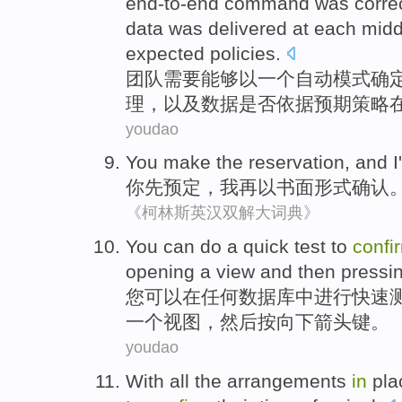
end-to-end
command
was
corre
data
was
delivered
at
each
midd
expected
policies
.
团队
需要
能够
以
一
个
自动
模式
确
理
，
以及
数据
是否依据预期策略
youdao
You
make the reservation
, and
I
你
先
预定，
我
再
以
书面形式
确认
《柯林斯英汉双解大词典》
You
can
do
a
quick
test
to
confi
opening
a
view
and
then
pressi
您
可以
在
任何
数据库
中
进行
快速
一个
视图
，
然后
按
向下
箭头键
。
youdao
With
all the
arrangements
in
pla