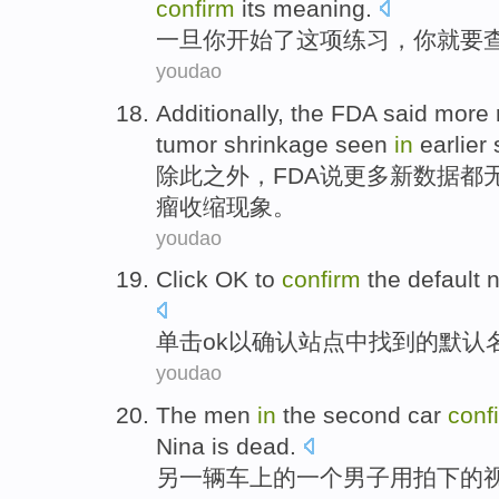
confirm
its
meaning
.
一旦
你
开始
了
这项
练习
，你就要
youdao
Additionally
,
the FDA
said
more
tumor
shrinkage
seen
in
earlier
除此之外
，
FDA
说
更多
新
数据
都
瘤
收缩现象
。
youdao
Click
OK
to
confirm
the default
单击
ok
以
确认
站点
中
找到
的
默认
youdao
The
men
in
the
second
car
conf
Nina
is dead
.
另
一
辆车上
的
一个
男子
用
拍下的