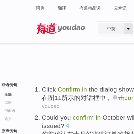
词典
翻译
有道精品课
云笔记
中英
有道 - 网易旗下搜索
双语例句
Click
Confirm
in
the
dialog
show
全部
在
图
11
所示
的
对话框
中
，
单击
con
口语
youdao
书面语
Could
you
confirm
in
October
wi
论文
issued
?
原声例句