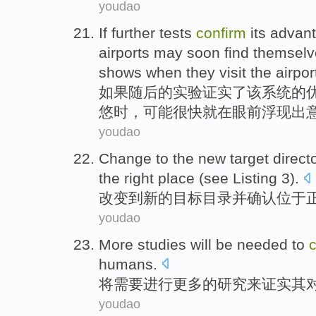
youdao
If
further
tests
confirm
its
advan
airports
may
soon
find themselv
shows
when
they visit the
airpor
如果
随后的
实验
证实了
该
系统的
悠
时，
可能
很快就
在
眼前浮现
出
youdao
Change
to the
new
target
direct
the
right
place
(
see
Listing
3
).
改变
到
新的
目标
目录
并
确认
位于
youdao
More
studies
will be
needed
to
humans
.
将
需要进行
更多
的
研究
来
证实其
youdao