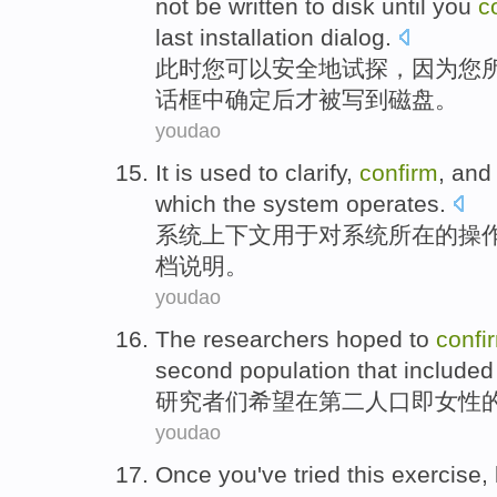
not
be
written to
disk
until
you
c
last
installation
dialog
.
此时
您
可以
安全地
试探，
因为
您
话框
中
确定
后
才
被
写到
磁盘
。
youdao
It is
used
to
clarify
,
confirm
,
and
which the
system
operates
.
系统
上下文
用于
对
系统所在
的
操
档
说明。
youdao
The researchers
hoped
to
confi
second
population
that included
研究者
们
希望
在
第二
人口
即
女性
youdao
Once
you
've tried
this
exercise
,