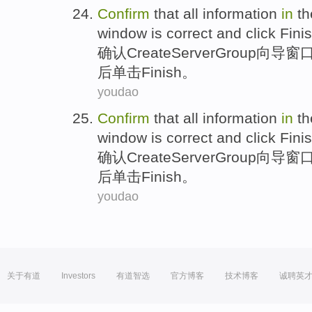
Confirm
that
all
information
in
th
window
is
correct
and click
Fini
确认
Create
Server
Group
向导
窗
后
单击Finish。
youdao
Confirm
that
all
information
in
th
window
is
correct
and click
Fini
确认
Create
Server
Group
向导
窗
后
单击Finish。
youdao
关于有道
Investors
有道智选
官方博客
技术博客
诚聘英