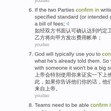
youdao
If
the
two Parties
confirm
in
writ
specified
standard
(
or
intended
a
bill
of
fees
;
如
经
双方
书面
认可确认
达到
约定
乙方
将
向
甲方
发出
费用
帐单
；
youdao
God
will
typically
use
you
to
con
what
he
's already
told
them
.
So
with someone it won't be a
big
su
上帝
会
特别
使用
你
来
证实一下
上
此
，
如果
你
告诉
他们
你
的话
，他
来自
上帝。
youdao
Teams
need to
be able
confirm