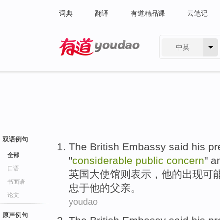
词典
翻译
有道精品课
云笔记
中英
有道 - 网易旗下搜索
双语例句
The British
Embassy
said
his
pr
全部
"
considerable
public
concern
"
a
口语
英国
大使馆则
表示
，
他
的出现
可
书面语
忠于
他的
父亲
。
论文
youdao
原声例句