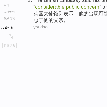
The British
Embassy
said
his
pr
全部
"
considerable
public
concern
"
a
音频例句
英国
大使馆则
表示
，
他
的出现
可
视频例句
忠于
他的
父亲
。
youdao
权威例句
go
返回词典
top