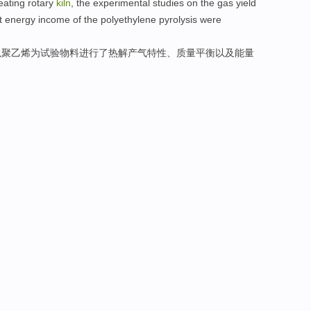
eating
rotary
kiln
, the
experimental
studies
on the
gas
yield
t
energy
income
of the
polyethylene
pyrolysis were
以
聚乙烯
为试验物料进行了
热解
产
气
特性
、
质量
平衡
以及
能量