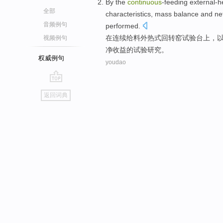
By
the
continuous
-feeding
external-h
全部
characteristics
,
mass
balance
and
ne
音频例句
performed
.
在
连续
给料
外热式
回转窑
试验
台上，
视频例句
净
收益
的
试验
研究
。
权威例句
youdao
go
返回词典
top