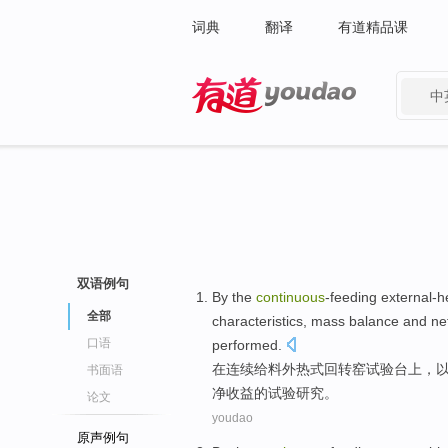
词典
翻译
有道精品课
中
有道 - 网易旗下搜索
双语例句
By
the
continuous
-feeding
external-h
全部
characteristics
,
mass
balance
and
ne
口语
performed
.
在
连续
给料
外热式
回转窑
试验
台上，
书面语
净
收益
的
试验
研究
。
论文
youdao
原声例句