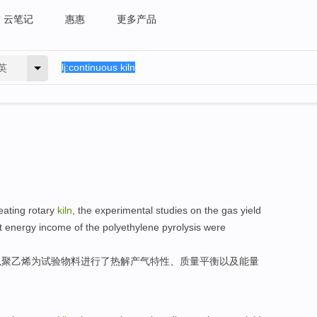
云笔记
惠惠
更多产品
英
eating
rotary
kiln
, the
experimental
studies
on the
gas
yield
t
energy
income
of the
polyethylene
pyrolysis were
以
聚乙烯
为试验物料进行了
热解
产
气
特性
、
质量
平衡
以及
能量