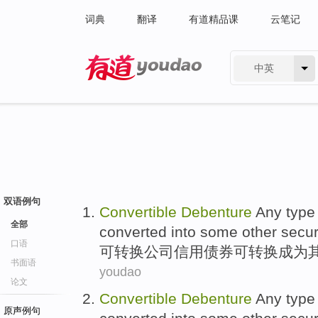
词典
翻译
有道精品课
云笔记
中英
有道 - 网易旗下搜索
双语例句
Convertible
Debenture
Any typ
全部
converted
into
some other
secur
口语
可
转换
公司
信用
债券
可
转换
成为
书面语
youdao
论文
Convertible
Debenture
Any typ
原声例句