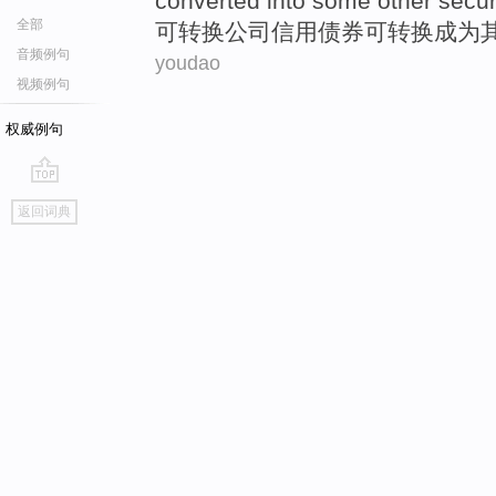
converted
into
some other
secur
全部
可
转换
公司
信用
债券
可
转换
成为
音频例句
youdao
视频例句
权威例句
go
返回词典
top