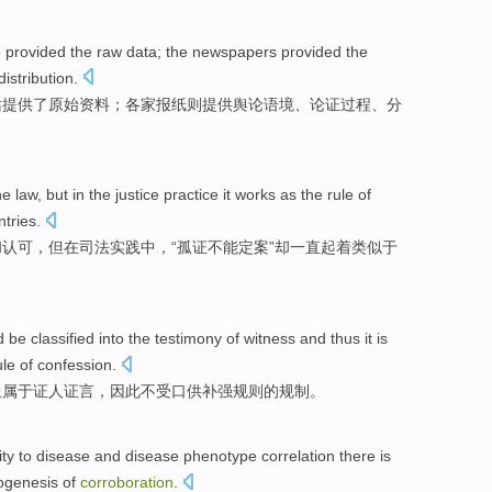
e
provided
the
raw
data
;
the newspapers
provided
the
distribution
.
站
提供
了
原始
资料
；
各家
报纸则提供舆论
语境
、
论证
过程、
分
he
law
,
but
in
the justice
practice
it
works
as the
rule
of
tries.
和
认可
，
但
在
司法
实践中
，“
孤证
不能定案”却一直起着类似
于
d be
classified
into the
testimony
of
witness
and
thus it
is
ule
of
confession.
上属于
证人
证言
，
因此
不
受口供
补强
规则
的
规制。
ity to
disease
and
disease
phenotype correlation there
is
ogenesis
of
corroboration
.