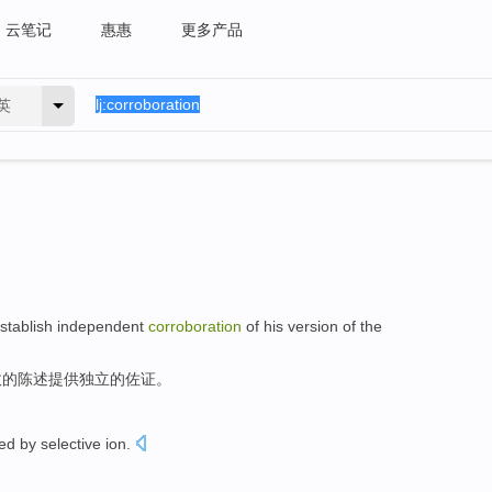
云笔记
惠惠
更多产品
英
stablish
independent
corroboration
of
his
version
of
the
故
的
陈述提供
独立
的
佐证
。
med by
selective
ion
.