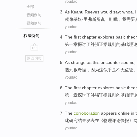
youdao
全部
As Keanu
Reeves
would say
:
whoa
.
I
音频例句
就
像
基奴·里弗斯
所说
：
哇哦
，
我
需要
视频例句
youdao
权威例句
The first
chapter
explores
basic
theo
第一
章
探讨了
补强证据
规则
的
基础
理
youdao
go
返回词典
top
As strange
as
this
encounter
seems
,
遇到
很
奇怪，
因为
这
似乎
是
不无佐证
youdao
The first
chapter
explores
basic
theo
第一
章
探讨了
补强证据
规则
的
基础
理
youdao
The
corroboration
appears online
in
t
此
研究结果发表
在
《
物理
评论
快报
》
youdao