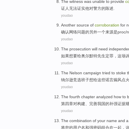
The
witness
was
unable to
provide
c
证人
无法
证实
他
对
警方
的陈述.
youdao
Another
source
of
corroboration
for
n
确认
网络
问题
的
另外一个
来源
是
proc
/
youdao
The
prosecution
will
need
independe
如果
想
要给
奥尔默特先生
定罪，这场
youdao
The Nelson
campaign
tried
to
stoke
t
纳尔逊
竞选班子
想
给
这些
谣言煽风点
youdao
The fourth
chapter
analyzed
how
to
b
第四
章
对
构建
、
完善我国
的
补
强证据
youdao
The
combination
of
your
name
and
将
您
的
用户名
和
强
密码
组合
在一起，