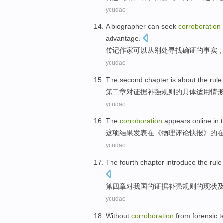
youdao
A
biographer
can
seek
corroboration
advantage
.
传记作家
可以
从别处
寻找
确证
的事实
youdao
The second
chapter is
about
the
rule
第二
章
对
证据
补
强
规则
的
具体
适用
情
youdao
The
corroboration
appears
online
in
这项
结果
发表
在
《
物理
评论
快报》的
youdao
The fourth
chapter
introduce the
rule
第四
章
对
我国
的
证据
补
强
规则
的现状
youdao
Without
corroboration
from forensic
t