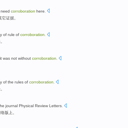
need
corroboration
here.
其它证据。
ry
of
rule
of
corroboration
.
论
。
 it
was
not without
corroboration
.
。
ry
of
the
rules
of
corroboration
.
论
。
he journal
Physical
Review
Letters
.
网络版上。