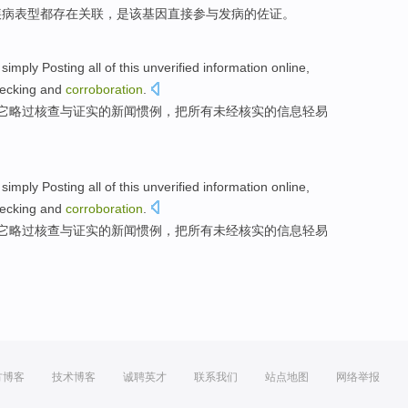
疾病
表型
都存在关联，
是
该
基因
直接
参与
发病
的佐证。
 simply Posting
all
of
this unverified
information
online
,
ecking
and
corroboration
.
它略过
核查
与
证实
的
新闻
惯例
，把
所有
未经核实的
信息
轻易
 simply Posting
all
of
this unverified
information
online
,
ecking
and
corroboration
.
它略过
核查
与
证实
的
新闻
惯例
，把
所有
未经核实的
信息
轻易
方博客
技术博客
诚聘英才
联系我们
站点地图
网络举报