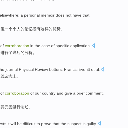
elsewhere
;
a
personal
memoir
does not have
that
，但
一个
个人的
记忆
没有
这样
的优势。
of
corroboration
in the
case
of
specific
application
.
形
进行了详尽的分析。
the
journal
Physical
Review
Letters. Francis
Everitt
et al.
在线
杂志
上。
of
corroboration
of
our country
and give a brief comment.
及其完善进行论述。
ests
it will
be difficult to
prove that
the suspect
is guilty
.