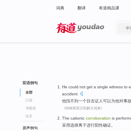
词典
翻译
有道精品课
中
有道 - 网易旗下搜索
双语例句
He
could
not get
a
single
witness
to
e
全部
accident
.
口语
他
找
不到
一
个
目击证人
可以为
他
对
事
书面语
《柯林斯英汉双解大词典》
论文
The cationic
corroboration
is perfor
采用
选择
离子
进行阳性
确证。
原声例句