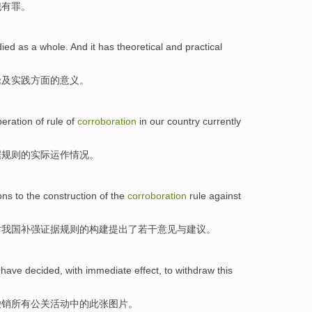
犯
有罪
。
died as a whole. And
it has
theoretical
and
practical
论
及
实践
方面的意义。
peration
of
rule
of
corroboration
in our country
currently
据
规则
的
实际
运作
情况。
ons
to
the
construction
of
the
corroboration
rule
against
对我国
补
强证据
规则
的
构建
提出了
若干
意见与建议。
have decided
,
with immediate
effect, to
withdraw
this
撤销
所有
公关活动中的此张
图片
。