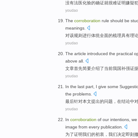
没有
法医
化验
的确证
就
很难
证明
嫌疑
youdao
The
corroboration
rule
should be stu
meanings
.
对
该
规则
进行体统全面的梳理
具有
理
youdao
The article
introduced
the
practical
o
above
all.
文章
首先
简要介绍
了当前
我国
补
强证
youdao
In the
last part
, I
give
some Suggesti
the
problems
.
最后
针对
本文
提出
的
问题
，
在
结论中
youdao
In
corroboration
of
our
intentions
,
we
image
from
every
publication
.
为了
证明
我们
的
初衷
，
我们
决定
即刻