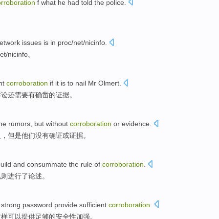
orroboration
f what
he had
told
the police
.
etwork
issues
is
in
proc
/net/nicinfo.
net/nicinfo。
nt
corroboration
if
it is
to
nail
Mr
Olmert.
诉讼
还
需要
有确凿的证据。
he
rumors
,
but
without
corroboration
or
evidence
.
火
，
但是
他们
没有
确证
或
证据
。
uild
and
consummate
the
rule
of
corroboration
.
规则
进行
了论述。
a
strong
password
provide
sufficient
corroboration
.
这样可以
提供
足够
的
安全性
加强。