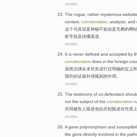
youdao
The rogue
,
rather
mysterious
websit
context
,
corroboration
,
analysis
,
and
这个
与其说
是神秘
不如说是无赖的
网
析
手段及传播渠道。
youdao
It
is
never
defined
and
accepted
by
t
corroboration
does
in
the
foreign coun
虽然
法律
从未
对
其进行过
明确
的
定义
国外
的
证据补强
规则
的
作用
。
youdao
The
testimony
of co-defendant
shoul
not
the
subject
of
the
corroboration
r
共同被告人
陈述
包括
共犯陈述在性质
youdao
A
gene
polymorphism
and
susceptibil
the
gene
directly
involved in the
path