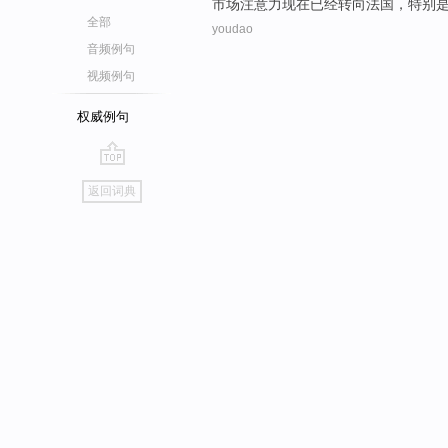
市场
注意力
现在
已经
转向
法国
，
特别
全部
youdao
音频例句
视频例句
权威例句
go
返回词典
top