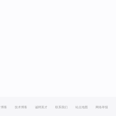
方博客
技术博客
诚聘英才
联系我们
站点地图
网络举报