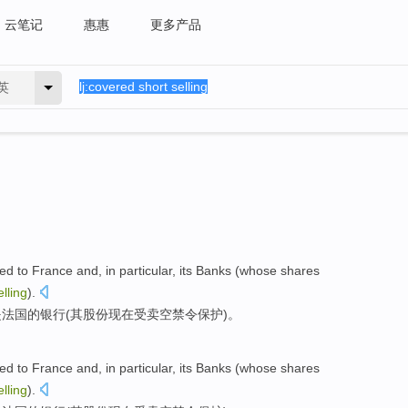
云笔记
惠惠
更多产品
英
ed to
France
and, in
particular
,
its
Banks
(
whose shares
elling
).
是
法国
的
银行
(
其
股份
现在受卖空
禁令
保护)。
ed to
France
and, in
particular
,
its
Banks
(
whose shares
elling
).