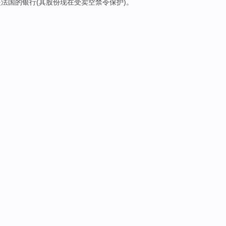
是
法国
的
银行
(
其
股份
现在受卖空
禁令
保护)。