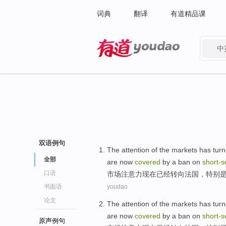
词典
翻译
有道精品课
中
有道 - 网易旗下搜索
双语例句
The
attention
of
the
markets
has
turn
全部
are now
covered
by a
ban on
short-
s
口语
市场
注意力
现在
已经
转向
法国
，
特别
书面语
youdao
论文
The
attention
of
the
markets
has
turn
are now
covered
by a
ban on
short-
s
原声例句