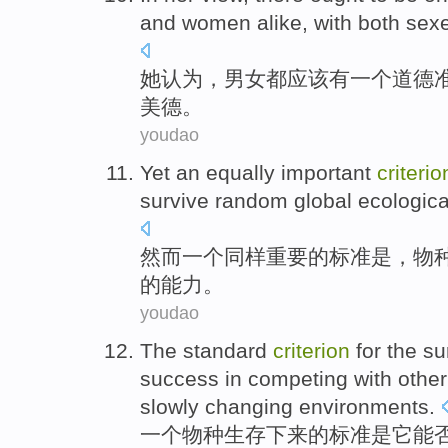
and women alike, with
both
sex
她
认为
，
男女
都应该
有
一个
道德
美德
。
youdao
Yet
an
equally
important
criterio
survive
random
global
ecologica
然而
一个
同样
重要
的
标准
是
，
物
的
能力
。
youdao
The
standard
criterion
for the
su
success
in competing
with
other
slowly
changing
environments
.
一个
物种
生存下来
的
标准
是
它
能