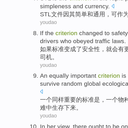
simpleness
and
currency
.
STL
文件
因
其
简单
和
通用，可作
youdao
If
the
criterion
changed to
safety
drivers
who obeyed
traffic
laws
.
如果
标准
变成
了
安全性
，
就
会
有
司机
。
youdao
An
equally
important
criterion
is
survive
random
global
ecologica
一
个
同样
重要
的
标准
是
，
一
个
物
难中
生存
下来。
youdao
In
her
view
,
there
ought to
be
on