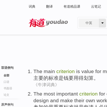
词典
翻译
有道精品课
云笔记
中英
有道 - 网易旗下搜索
双语例句
The
main
criterion
is
value for
m
全部
主要
的
标准
是
钱
要用得划算。
口语
《牛津词典》
书面语
The most
important
criterion
for
论文
design
and
make
their own
wor
原声例句