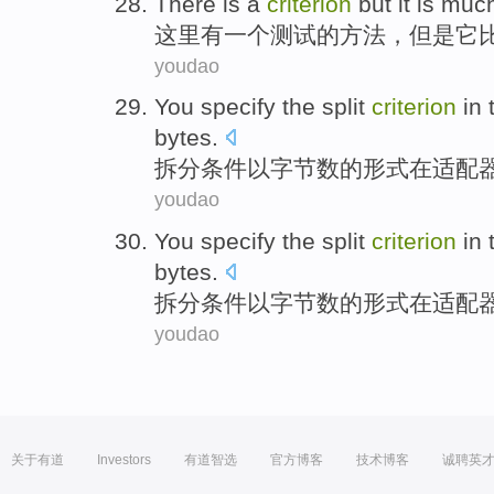
There
is
a
criterion
but
it
is
much
这里
有
一个
测试的方法，
但是
它
youdao
You
specify the
split
criterion
in
bytes
.
拆分
条件
以
字节
数
的
形式
在
适配
youdao
You
specify the
split
criterion
in
bytes
.
拆分
条件
以
字节
数
的
形式
在
适配
youdao
关于有道
Investors
有道智选
官方博客
技术博客
诚聘英