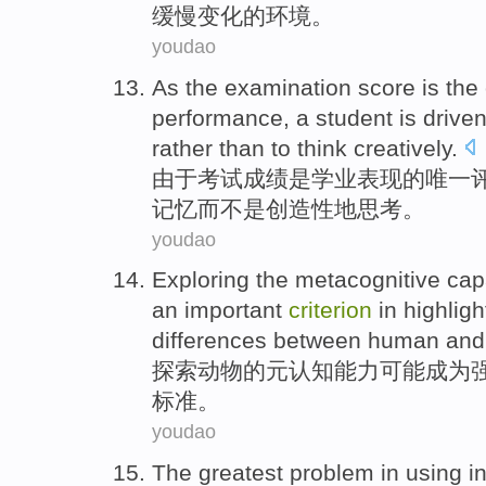
缓慢
变化
的
环境。
youdao
As the
examination
score
is
the
performance
,
a student
is
driven
rather
than to
think creatively
.
由于
考试
成绩
是
学业
表现
的
唯一
记忆
而
不是创造性地思考。
youdao
Exploring
the
metacognitive
cap
an important
criterion
in
highligh
differences between
human
and
探索
动物
的
元认知
能力
可能
成为
标准
。
youdao
The
greatest
problem
in using
i