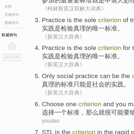
参加
的
最
重要
标准
就是
申请人
必
全部
《柯林斯英汉双解大词典》
音频例句
Practice
is
the sole
criterion
of
t
视频例句
实践
是
检验
真理
的
唯一
标准
。
权威例句
《新英汉大辞典》
Practice
is
the sole
criterion
for
go
实践
是
检验
真理
的
唯一
标准
。
返回词典
top
《新英汉大辞典》
Only
social
practice
can
be
the
真理
的
标准
只能
是
社会
的
实践
。
《新英汉大辞典》
Choose
one
criterion
and
you
m
选择
一个
标准
，
那么就
很
可能
要
youdao
STL
is
the
criterion
in
the
rapid
p