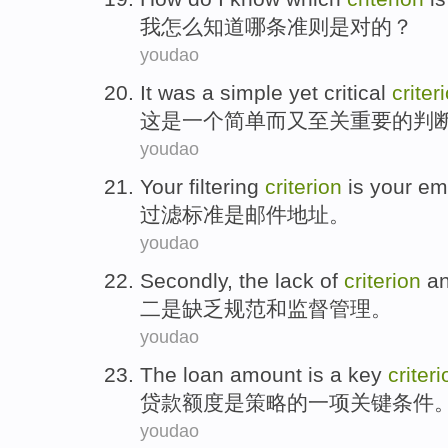
我
怎么
知道
哪
条准则
是
对
的？
youdao
It
was
a
simple
yet
critical
criter
这
是
一个
简单
而又
至关重要
的
判
youdao
Your filtering
criterion
is
your em
过滤
标准
是
邮件
地址
。
youdao
Secondly
, the
lack of
criterion
a
二
是
缺乏
规范
和
监督管理
。
youdao
The
loan
amount
is
a
key
criteri
贷款
额度
是
策略
的
一项
关键
条件
youdao