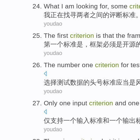
What
I
am looking
for, some
cri
我
正在
找寻两者之间的
评断标准
youdao
The first
criterion
is
that the
fra
第一
个
标准
是
，
框架
必须
是
开源
youdao
The
number one
criterion
for
tes
选择
测试
数据
的
头号
标准
应当
是
youdao
Only
one
input
criterion
and
on
仅
支持
一
个
输入
标准
和
一个
输出
youdao