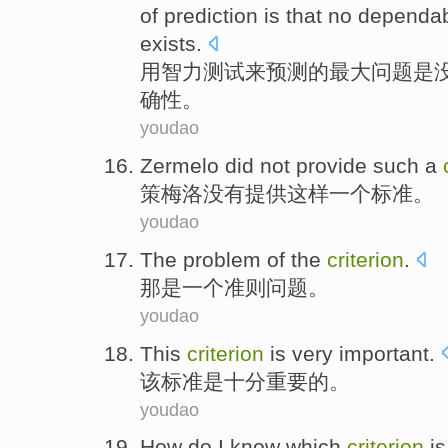
of
prediction
is
that no
dependa
exists.
用
智力
测试
来
预测
的
最大
问题
是
确性。
youdao
Zermelo
did not
provide
such
a
策梅洛
没有
提供
这样
一个
标准
。
youdao
The
problem
of the
criterion
.
那
是一
个准则
问题
。
youdao
This
criterion
is
very
important
.
该
标准
是
十分
重要
的。
youdao
How do
I
know
which
criterion
is