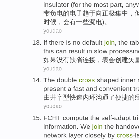
insulator
(
for the
most
part, any
带
负电
的
电子
趋于向
正极集中，
时候，会有一些漏电)。
youdao
If
there is no
default
join
, the
tab
this
can
result in
slow
processin
如果
没有
缺省
连接
，
表会
创建
矢
youdao
The double
cross
shaped
inner 
present a
fast
and convenient
t
由
井字型
快速
内环
沟通了
便捷
的
youdao
FCHT
compute the
self-adapt
tr
information
. We
join
the
handov
network
layer
closely
by
cross
-l