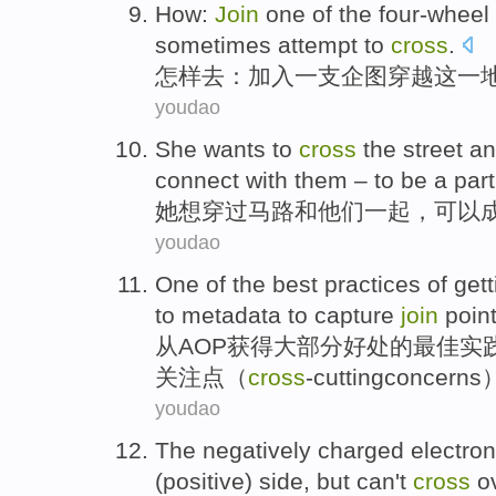
How
:
Join
one
of the
four-wheel
sometimes
attempt to
cross
.
怎样
去：
加入
一支
企图
穿越
这
一
youdao
She
wants to
cross
the
street
an
connect with
them
–
to
be
a
part
她
想
穿过
马路
和
他们
一起
，
可以
youdao
One of
the
best
practices
of
gett
to
metadata
to
capture
join
poin
从
AOP
获得
大部分
好处
的
最佳
实
关注点（
cross
-cutting
concerns
youdao
The negatively
charged
electro
(positive) side,
but
can't
cross
ov