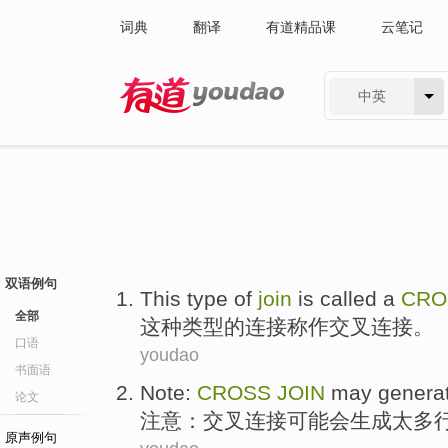
词典
翻译
有道精品课
云笔记
中英
有道 - 网易旗下搜索
双语例句
This
type
of
join
is called a
CRO
全部
这种
类型
的
连接
称作
交叉
连接。
口语
youdao
书面语
Note
:
CROSS
JOIN
may
genera
论文
注意
：
交叉
连接
可能会
生成
太多
原声例句