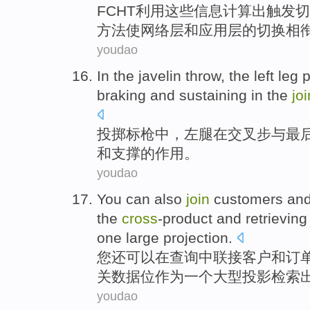
FCHT
利用
这些
信息
计算
出
触发
切
方法
使
网络
层
和
应用层
的切换相
youdao
In
the javelin
throw, the
left leg
p
braking
and
sustaining
in the
joi
投掷
标枪
中
，
左腿
在交叉步
与
最
和
支撑
的
作用
。
youdao
You
can
also
join
customers
an
the
cross
-product
and
retrieving
one
large
projection
.
您
还
可以
在
查询
中
联接
客户
和
订
关
数据
位
作为
一个
大型
投影
检索
youdao