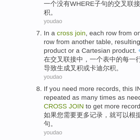
一个
没有
WHERE
子句
的
交叉
联
积。
youdao
In
a
cross
join
,
each
row
from
o
row
from
another
table,
resulting
product
or
a
Cartesian
product.
在
交叉
联接
中，
一
个
表
中的
每
一
导致
生成
叉
积
或
卡迪尔积
。
youdao
If
you
need
more
records
,
this
I
repeated
as
many times
as
nee
CROSS
JOIN
to get more recor
如果
您
需要
更多
记录
，
就可以
根
句
。
youdao