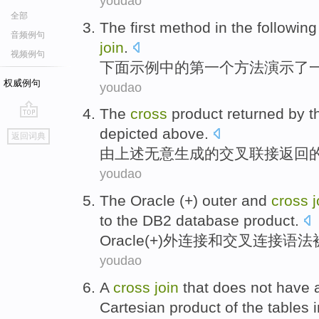
youdao
全部
The first
method
in the
following
音频例句
join
.
视频例句
下面
示例
中的
第一
个
方法
演示了
权威例句
youdao
The
cross
product
returned
by
t
go
depicted
above
.
返回词典
top
由
上述
无意
生成
的
交叉
联接
返回
youdao
The Oracle
(+)
outer
and
cross
j
to
the DB2
database
product
.
Oracle
(+)
外连接
和
交叉
连接
语法
youdao
A
cross
join
that
does not have
Cartesian
product
of
the
tables
i