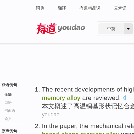
词典
翻译
有道精品课
云笔记
中英
有道 - 网易旗下搜索
双语例句
The
recent
developments
of
hig
全部
memory
alloy
are reviewed.
口语
本文概述了
高温
铜基
形状
记忆
合
书面语
youdao
论文
In the paper
, the
mechanical
rel
原声例句