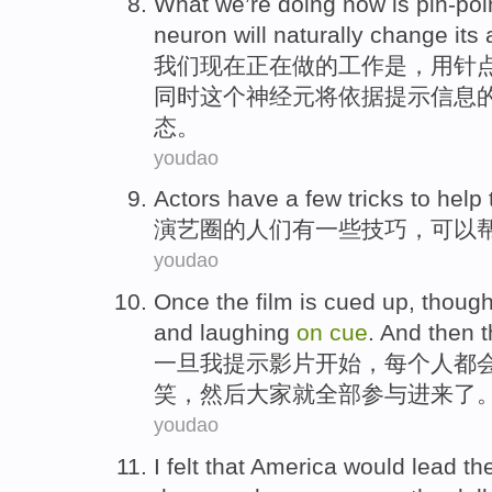
What we
’re
doing
now
is
pin-poi
neuron
will
naturally
change
its
a
我们
现在
正在
做
的工作
是
，用针
同时这个神经元
将
依据
提示
信息
态。
youdao
Actors
have a
few
tricks
to
help
演艺圈
的人们
有
一些
技巧
，
可以
youdao
Once
the
film
is
cued
up, though
and
laughing
on
cue
.
And then
t
一旦
我
提示
影片
开始，
每个人
都
笑
，然后大家就全部参与进来了
youdao
I
felt that
America
would
lead
th