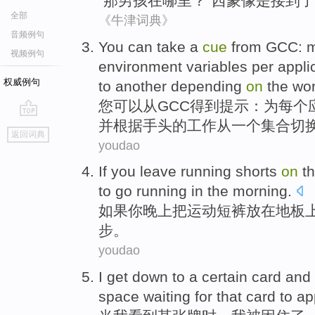
“
那
男孩
在
哪里
？”
西蒙
像是接到了
全部
《牛津词典》
音频例句
You
can
take a
cue
from
GCC
:
m
视频例句
environment
variables
per
appli
权威例句
to
another
depending
on
the
wo
您
可以
从
GCC
得到提示
：为
每个
并
根据
手头
的
工作
从
一
个
集合
切
go
返回词典
top
youdao
If
you
leave
running shorts
on
th
to go
running
in the morning
.
如果
你
晚上
把
运动
短裤
放在
地板
步
。
youdao
I
get down
to
a certain
card
and 
space
waiting for
that
card to
ap