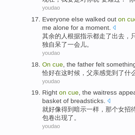
youdao
Everyone else
walked
out
on
cu
me
alone
for a moment
.
其余
的人
根据
指示都
走
了出去
，
独自呆
了一会儿。
youdao
On
cue
,
the father
felt
somethin
恰好
在
这时候
，
父亲
感觉到了
什
youdao
Right
on
cue
, the
waitress
appe
basket
of
breadsticks.
就
好像
得到暗示
一样，那个
女招
包
卷
出现
了。
youdao