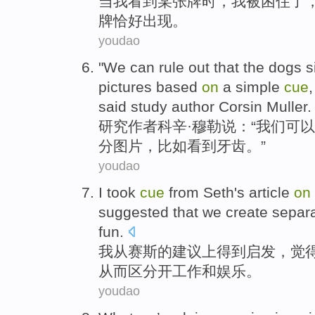
当
我
看到
某
张
牌
时，我被
困
住了
牌
恰好
出现
。
youdao
"
We can rule out that the dogs s
pictures based
on
a simple
cue
,
said study author Corsin Muller.
研
究作者科辛·穆勒说：“我们可
分图片，比如看到牙齿。”
youdao
I
took
cue
from
Seth
's article
on
suggested
that
we
create
separ
fun
.
我
从
赛
斯的
建议
上
得到启发，觉
从而区
分开
工作
和
娱乐
。
youdao