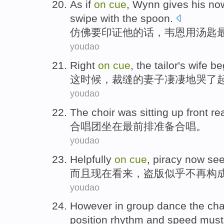
As if
on
cue
,
Wynn
gives
his
no
swipe with
the
spoon
.
仿佛要印证
他
的话，
韦恩
用
汤匙
youdao
Right
on
cue
,
the tailor
's
wife
be
这时候
，
裁缝
的
妻子
凄凄地
哭
了
youdao
The choir
was sitting
up front
re
合唱团
坐在
最
前排
准备
合唱
。
youdao
Helpfully
on
cue
,
piracy
now
se
而且
现在
看来
，
盗版
似乎
不再
构
youdao
However
in
group
dance
the
ch
position
rhythm
and
speed
mus