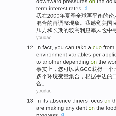
downward
pressures
on
the
doll
term
interest rates
.
我
在
2000年夏季全球再平衡
的
论
混合的再调整现象。我
感觉
美国
压力
和
长期
的
较高
利息率
风险
中
youdao
In fact
,
you
can
take
a
cue
from
environment
variables
per
appli
to
another
depending
on
the
wo
事实上
，
您
可以
从
GCC
获得
一
个
多个
环境
变量
集合
，
根据
手边
的
合。
youdao
In its absence
diners
focus
on
t
are
making any dent
on
the
foo
progress
.