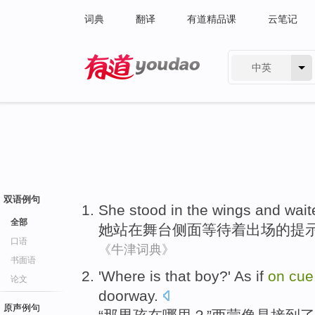
词典
翻译
有道精品课
云笔记
中英
有道 - 网易旗下搜索
双语例句
She
stood
in
the wings
and
wait
全部
她
站
在
舞台
侧面
等待
着出场的提
口语
《牛津词典》
书面语
'
Where is
that
boy
?' As if
on
cue
论文
doorway
.
原声例句