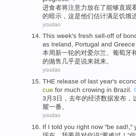
进食者将
注意力
放在
了
能够
直观
的
暗示
，这
是
他们
估计
满足饥饿
youdao
This week
's fresh sell-off
of
bon
as
Ireland
,
Portugal
and
Greece
本周
新一轮
的
对
爱尔兰
、
葡萄牙
的抛售几乎是说来
就来
。
youdao
THE
release
of
last year
's
econ
cue
for much crowing
in Brazil
.
3
月
3日，
去年
的
经济
数据
发布
，
耀一番
。
youdao
If
I
told
you
right now
"
be
sad
!,"
现在
，
我
要是
对
你
说“
要
难过
！”