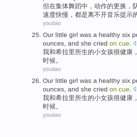
但
在
集体
舞蹈
中
，
动作
的
更换，
速度快慢
，都
是离不开
音乐
提示
youdao
Our
little
girl
was a
healthy
six
p
ounces
, and
she
cried
on
cue
.
我
和
希拉里所生的
小
女孩
很
健康
时候。
youdao
Our
little
girl
was a
healthy
six
p
ounces
, and
she
cried
on
cue
.
我
和
希拉里所生的
小
女孩
很
健康
时候。
youdao