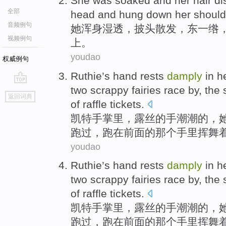
She
was soaked
and her hair
di
全部
head
and hung down
her should
音频例句
她
浑身
湿透，
披头散发
，东一绺
视频例句
上
。
youdao
权威例句
Ruthie’s
hand
rests
damply
in h
two
scrappy
fairies
race
by, the
go
返回词典
top
of
raffle
tickets.
凯特手掌里，露丝
的
手
潮潮的，
跑
过，跑在前面的
那个
手里挥舞
youdao
Ruthie’s
hand
rests
damply
in h
two
scrappy
fairies
race
by, the
of
raffle
tickets.
凯特手掌里，露丝
的
手
潮潮的，
跑
过，跑在前面的
那个
手里挥舞