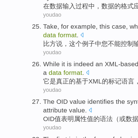
在
数据
输入
过程中
，数据的
格式
youdao
Take, for
example
,
this
case
, w
data
format
.
比方说
，
这个
例子中
您
不能
控制
youdao
While
it
is
indeed
an XML-base
a
data
format
.
它
是
真正
的基于
XML
的
标记
语言
youdao
The
OID
value
identifies the
syn
attribute
value.
OID
值
表明
属性
值
的
语法
（
或
数
youdao