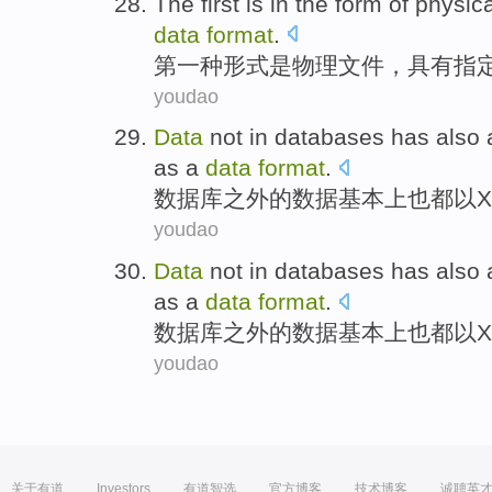
The first
is
in
the
form
of
physica
data
format
.
第一
种
形式
是
物理
文件
，
具有
指
youdao
Data
not in
databases
has also
as a
data
format
.
数据库之外
的
数据
基本上
也
都
以
youdao
Data
not in
databases
has also
as a
data
format
.
数据库之外
的
数据
基本上
也
都
以
youdao
关于有道
Investors
有道智选
官方博客
技术博客
诚聘英