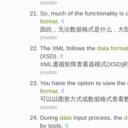
youdao
So
,
much
of
the
functionality
is
format
.
因此
，
无论
数据
格式
是
什么，
大
youdao
The XML
follows
the
data
forma
(
XSD
).
XML
遵循
矩阵
查看器
模式
(
XSD
)
youdao
You have the option to
view the
format
.
可以
以图形方式
或
数据
格式
查看
youdao
During
data
input
process
, the
d
by
tools
.