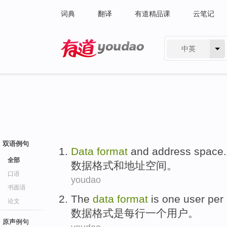
词典
翻译
有道精品课
云笔记
中英
有道 - 网易旗下搜索
双语例句
Data
format
and
address
space
.
全部
数据
格式
和
地址
空间
。
口语
youdao
书面语
The
data
format
is
one
user
per 
论文
数据
格式
是
每行
一个
用户
。
原声例句