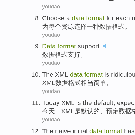
youdao
Choose
a
data
format
for
each
r
为
每个
资源
选择
一种
数据
格式
。
youdao
Data
format
support
.
数据
格式
支持
。
youdao
The XML
data
format
is ridiculo
XML
数据
格式
相当
简单
。
youdao
Today
XML
is
the default
,
expec
今天
，
XML
是
默认
的、
预定
数据
youdao
The naive
initial
data
format
has