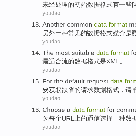
未经
处理的
初始
数据
格式
有
一些
youdao
Another
common
data
format
m
另外一种
常见
的
数据
格式
媒介
是
youdao
The most
suitable
data
format
f
最
适合
流
的
数据
格式
是
XML
。
youdao
For
the default
request
data
for
要获取
缺省
的
请求
数据
格式
，
请
youdao
Choose
a
data
format
for
commu
为
每个
URL
上
的
通信
选择
一种
数
youdao