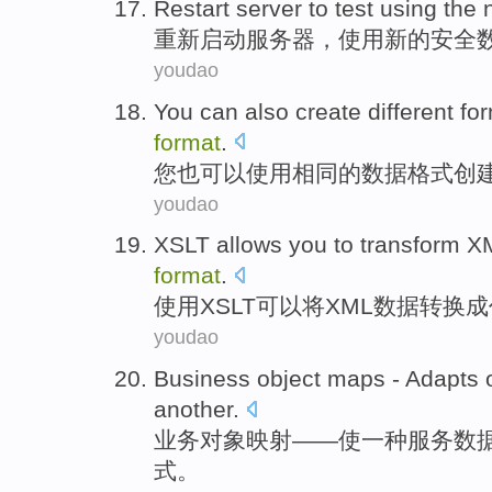
Restart
server
to
test
using
the
重新启动
服务器
，
使用
新的
安全
youdao
You
can
also
create
different
fo
format
.
您
也
可以
使用
相同
的
数据
格式
创
youdao
XSLT
allows you
to transform
X
format
.
使用XSLT
可以
将
XML
数据
转换成
youdao
Business
object
maps
-
Adapts
another
.
业务
对象
映射
——
使
一
种
服务
数
式。