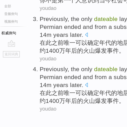
你
不是
第一
个人
意识
到
当今
社会
全部
youdao
音频例句
Previously
,
the only
dateable
lay
视频例句
Permian
ended
and from a
subs
权威例句
14m
years
later
.
在此之前
唯一
可以确定年代的
地
约
1400万
年
后
的
火山
爆发
事件
。
go
返回词典
top
youdao
Previously
,
the only
dateable
lay
Permian
ended
and from a
subs
14m
years
later
.
在此之前
唯一
可以确定年代的
地
约
1400万
年
后
的
火山
爆发
事件
。
youdao