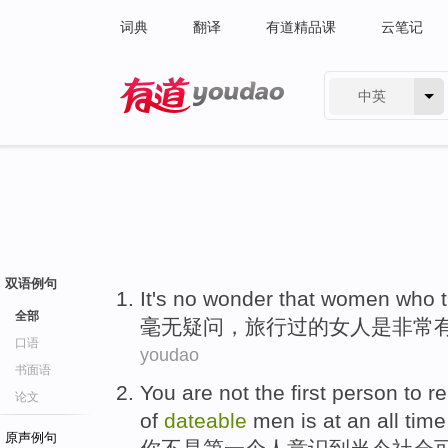
词典
翻译
有道精品课
云笔记
中英
有道 - 网易旗下搜索
双语例句
It's
no
wonder
that
women who
全部
毫无
疑问
，
旅行
过的
女人
是非
常
口语
youdao
书面语
You
are not
the first
person
to
re
论文
of
dateable
men
is at an all tim
原声例句