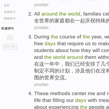
youdao
全部
音频例句
A
ll
around
the
world
, families c
视频例句
全
世界的家庭都在一起庆祝特殊
youdao
权威例句
D
uring
the
course of
the
year, we
free
days
that require us to make
go
返回词典
top
students about how they will c
and
the
world
around
them witho
在
这一年中，我们已经安排了几
制定不同的计划，涉及他们在没有
围的世界交流。
youdao
These
methods
center
me
and r
life
that
filling
our
days
with
mea
about
experiencing
the
people 