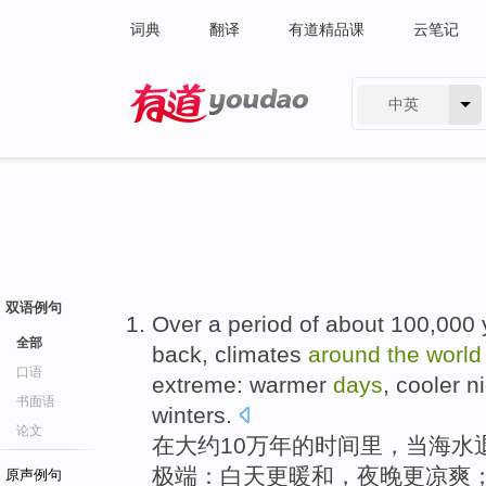
词典
翻译
有道精品课
云笔记
中英
有道 - 网易旗下搜索
双语例句
Over
a
period
of
about
100,000
全部
back,
climates
around
the
world
口语
extreme
:
warmer
days
,
cooler
n
书面语
winters
.
论文
在
大约
10万
年
的
时间
里，
当
海水
极端
：白天
更暖和
，
夜晚
更凉爽
原声例句