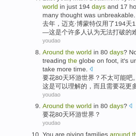
world
in
just
194
days
and
17
ho
many
thought
was
unbreakable
.
去年
，
迈克
·博蒙特
仅
用了194
天
1
—
这
是个
许多人
认为
无法打破的
youdao
Around
the
world
in 80
days
?
No
treading
the
globe
on foot,
it
's
u
take
more
time
.
要
花
80
天
环游
世界
？
不
太
可能
吧
这
是
可以理解
的，而且需要花
更
youdao
Around
the
world
in 80
days
?
要花
80天环游
世界
？
youdao
You
are
giving
families
around
t