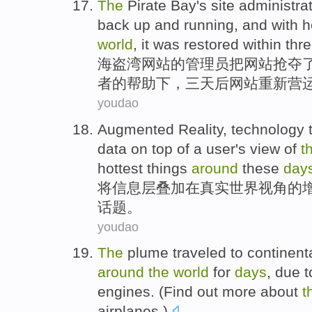
The
Pirate
Bay
's
site
administra
back up
and
running, and with
h
world
, it
was restored
within
thr
海盗
湾
网站
的
管理员
把
网站
抢夺
者
的
帮助
下，
三
天后
网站
重新
营
youdao
Augmented
Reality
,
technology
data
on
top of a user's
view
of
t
hottest
things
around
these
day
将
信息
层
叠加
在
真实
世界
视角
的
话题。
youdao
The
plume traveled to
continent
around
the
world
for
days
,
due t
engines
. (Find out more about
t
airplanes.)