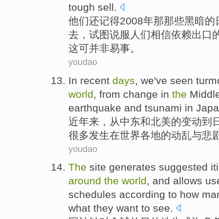
tough sell.
他们
还记得
2008年
那
那些
黑暗
的
去，
试图
说服
人们
相信
依赖
出口
这可并非易事。
youdao
In recent
days
,
we
've seen
turmo
world
,
from
change in
the
Middl
earthquake
and
tsunami
in
Jap
近年
来，
从
中东
和
北美
的
变动
到
很多发生在
世界各地
的
动乱
与
悲
youdao
The
site
generates
suggested it
around
the
world
,
and
allows
us
schedules
according to
how
ma
what they
want to
see.