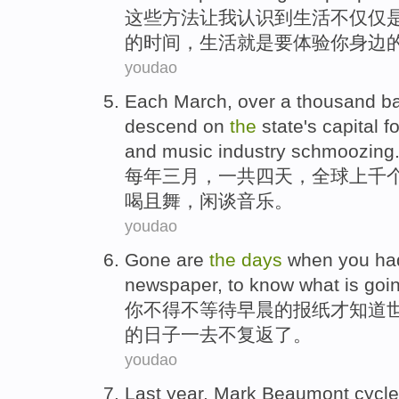
这些
方法
让
我
认识
到
生活
不仅仅
的
时间
，生活
就是
要
体验
你
身边
youdao
Each March
, over a thousand
b
descend
on
the
state's capital
f
and
music
industry schmoozing
每年
三月，一共
四
天
，
全球
上千
喝
且
舞
，闲谈
音乐
。
youdao
Gone
are
the
days
when
you
ha
newspaper
, to
know
what
is
goi
你
不得不
等待
早晨
的
报纸才
知道
的
日子
一去不复返了
。
youdao
Last year
,
Mark Beaumont
cycl