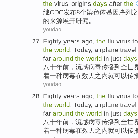
the
virus
'
origins
days
after
the
继
CDC
发布8个染色体基因序列
的
来源
展开研究。
youdao
Eighty
years ago
,
the
flu
virus
t
the
world
.
Today
,
airplane
travel
far
around
the
world
in
just
days
八十
年前
，
流感
病毒
传播
到全世
着
一种
病毒
在
数天之内
就
可以
传
youdao
Eighty
years ago
,
the
flu
virus
t
the
world
.
Today
,
airplane
travel
far
around
the
world
in
just
days
八十
年前
，
流感
病毒
传播
到全世
着
一种
病毒
在
数天之内
就
可以
传