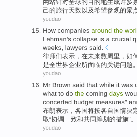
网站
针对
全球
的
目的地
生成
许多
己
的旅行天数以及希望
参观
的景
youdao
How
companies
around
the
wor
Lehman's collapse
is
a
crucial
q
weeks
,
lawyers
said
.
律师们
表示，
在
未来
数周里
，
如
是
全世界
企业
所面临的
关键
问题
youdao
Mr Brown
said
that while it was 
what to do
the
coming
days
wou
concerted
budget
measures
” a
布朗
表示
，
各国
将
按
各自
国情
决
取“
协调
一致
和
共同筹划的
措施
”。
youdao