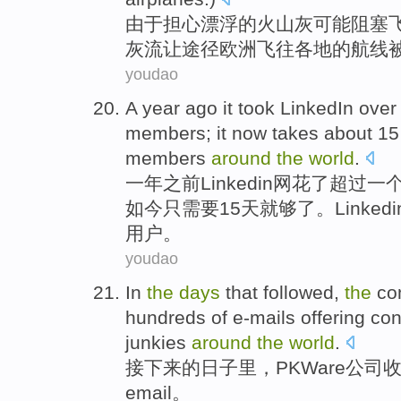
由于
担心
漂浮
的
火山灰
可能
阻塞
灰
流让途径
欧洲
飞往
各地
的航线
youdao
A
year
ago
it took
LinkedIn
over
members
; it
now
takes
about 15
members
around
the
world
.
一
年
之前
Linkedin
网
花
了
超过
一
如今
只需要
15
天
就够
了
。Linke
用户。
youdao
In
the
days
that
followed
,
the
co
hundreds of
e-mails
offering
con
junkies
around
the
world
.
接下来
的
日子里
，PKWare
公司
email
。