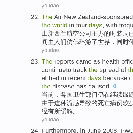
youdao
The
Air
New Zealand-sponsored
the
world
in
four
days
,
with
freq
由
新西兰
航空
公司主办的时装周
间里人们仿佛
环游
了
世界
，同时
youdao
The
reports came as
health
offi
continueto
track
the
spread
of
t
ebbed
in recent
days
because
o
the
disease
has
caused.
当前，
各国
卫生
部门
仍在继续
跟
由于
这种流感导致的
死亡
病例较
经有所缓解。
youdao
Furthermore
,
in
June
2008,
Pw