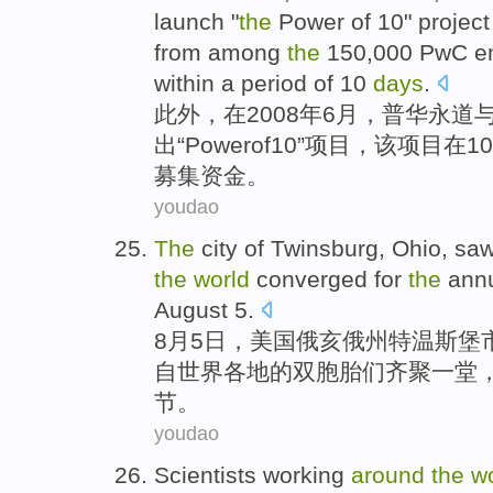
launch
"
the
Power
of
10
"
project
from among
the
150,000
PwC
e
within a period of 10
days
.
此外
，
在
2008年
6月
，
普华
永道
出
“
Power
of
10
”
项目
，
该
项目在10
募集
资金
。
youdao
The
city
of
Twinsburg,
Ohio
, sa
the
world
converged
for
the
ann
August
5
.
8月
5
日
，美国
俄亥俄州
特温斯堡市
自
世界各地
的双胞胎们
齐聚
一堂
节
。
youdao
Scientists
working
around
the
w