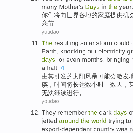
many
Mother's
Days
in
the
year
你们
将
向
世界各地
的
家庭
提供
机
亲节
。
youdao
The
resulting
solar
storm
could
Earth, knocking out
electricity g
days
,
or even
months
, bringing
a halt.
由
其
引发
的
太阳
风暴
可能
会激发
痪，
时间
将长达数小时，
数天
，
无法继续进行。
youdao
They
remember
the
dark
days
o
jetted
around
the
world
trying to
export-dependent
country
was
n