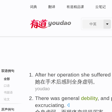
词典
翻译
有道精品课
云笔记
中英
有道 - 网易旗下搜索
双语例句
After
her
operation
she suffered
全部
她
在
手术
后感到
全身
虚弱。
口语
youdao
书面语
There was general
debility
,
and
论文
excruciating
.
原声例句