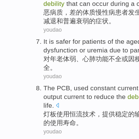
debility
that can
occur
during a
恶病质
，差
的
体质
慢性病
患者
发
减退
和
普遍
衰弱
的症状。
youdao
It is
safer
for
patients
of
the age
dysfunction
or
uremia
due
to
par
对年老体弱、
心肺
功能不全
或
因
全。
youdao
The PCB
,
used
constant
current
output
current
to
reduce the
debi
life
.
灯
板
使用
恒
流
技术
，
提供
稳定
的
的
使用寿命。
youdao