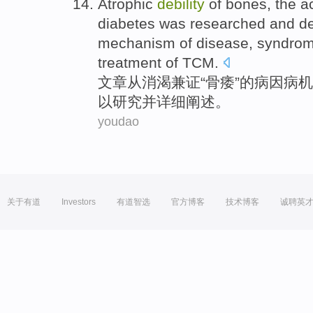
Atrophic
debility
of
bones
, the
diabetes was
researched
and
de
mechanism of disease,
syndrome
treatment
of
TCM
.
文章
从
消渴兼
证
“
骨
痿
”
的
病因病机
以
研究
并
详细阐述
。
youdao
关于有道
Investors
有道智选
官方博客
技术博客
诚聘英