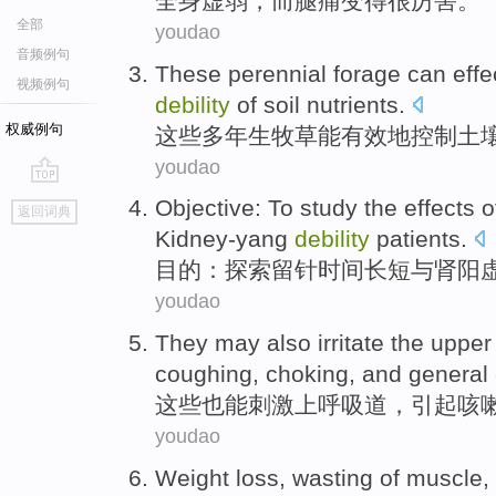
全身
虚弱，
而
腿
痛
变得
很厉害。
全部
youdao
音频例句
These
perennial
forage
can
effe
视频例句
debility
of
soil
nutrients
.
权威例句
这些
多年生
牧草
能
有效地
控制
土
youdao
go
Objective
: To study the effects
o
返回词典
top
Kidney-yang
debility
patients.
目的
：探索留针
时间
长短
与肾阳
youdao
They
may
also
irritate the
upper 
coughing
,
choking
,
and
general
这些
也
能
刺激
上呼吸道
，
引起
咳
youdao
Weight loss,
wasting
of
muscle
,