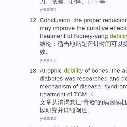
力、
眠
差
、
心悸
、
口
干
等。
youdao
Conclusion
: the
proper
reductio
may
improve
the
curative effec
treatment
of Kidney-yang
debilit
结论
：
适当地
缩短留针
时间
可以
效
。
youdao
Atrophic
debility
of
bones
, the
diabetes was
researched
and
de
mechanism of disease,
syndrome
treatment
of
TCM
.
文章
从
消渴兼
证
“
骨
痿
”
的
病因病机
以
研究
并
详细阐述
。
youdao