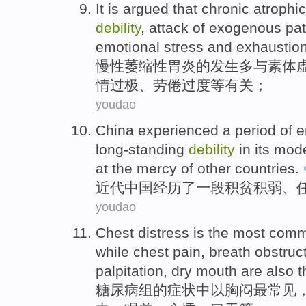
It
is argued that chronic atrophic
debility
, attack of
exogenous
pat
emotional stress and
exhaustio
慢性
萎缩性
胃炎
的发生多
与
素体
情过极、劳倦过度等
有关
；
youdao
China
experienced
a
period
of e
long-standing
debility
in its
mod
at the mercy
of
other countries.
近代
中国
经历了
一
段
积贫积弱
、
youdao
Chest
distress
is
the most
com
while
chest
pain, breath obstruc
palpitation
,
dry
mouth are also t
糖尿病
组
的
症状
中以
胸
闷
最
常见