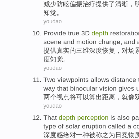
减少防眩
偏振
治疗
提供了
清晰
，
知觉
。
youdao
Provide
true
3
D
depth
restoratio
scene
and
motion
change
, and
提供
真实
的
三
维
深度
恢复
，
对
场
度
知觉
。
youdao
Two
viewpoints allows
distance
way that
binocular
vision
gives
两个
视点
将可以
算出
距离
，就
像
youdao
That
depth
perception
is
also pa
type
of
solar
eruption
called a
c
深度
感给对
一种
被
称之为
日冕物