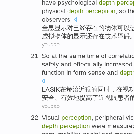
have
psychological
depth
perce
physical
depth
perception
, so t
observers
.
全息
显示
对
已经
存在的
物体
可以
虚拟物体的
显示
还存在
技术
障碍
youdao
So
at the same time
of
correlati
safely
and
effectually
increased
function
in
form
sense
and
dept
LASIK
在
矫治
近视
的
同时
，在
视
安全
、
有效
地
提高了
近视眼患者
youdao
Visual
perception
,
peripheral
vis
depth
perception
were
measure