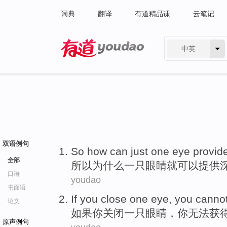
词典
翻译
有道精品课
云笔记
中英
有道 - 网易旗下搜索
双语例句
So
how
can
just
one
eye
provid
全部
所以
为什么
一
只眼睛
就
可以
提供
口语
youdao
书面语
If
you
close
one
eye
, you
canno
论文
如果
你
关闭
一
只眼睛
，你
无法
获
原声例句