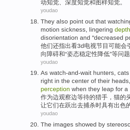
动
知觉
、
深度
知觉
和
图样
知觉。
youdao
They
also
point out that
watchin
motion sickness
,
lingering
dept
disorientation
and
"
decreased
p
他们
还
指出
看
3
d电视
节目
可能会
向障碍
和
“
姿态
稳定性
降低
”等
问题
youdao
As
watch-and-wait hunters
,
cats
right in the center
of
their
heads
perception
when
they
leap
for a
作为
边观察边等待
的
猎手
，
猫
的
让
它们
在
跃
出去捕杀
时
具有出色
youdao
The
images
showed
by stereos