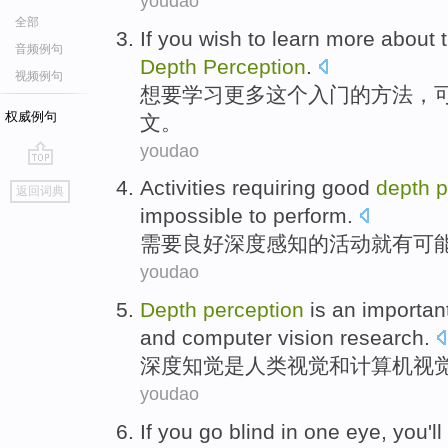
youdao
全部
If you wish
to
learn
more about
音频例句
Depth
Perception
.
视频例句
想
要
学习
更多
这个
入门
的方法，
权威例句
文。
youdao
go
Activities
requiring
good
depth
p
返回词典
top
impossible to
perform
.
需要
良好
深度
感知
的
活动
就
有
可
youdao
Depth
perception
is
an importan
and
computer
vision
research
.
深度
知觉
是
人类
视觉
和
计算机
视
youdao
If
you
go blind
in
one
eye
, you'll