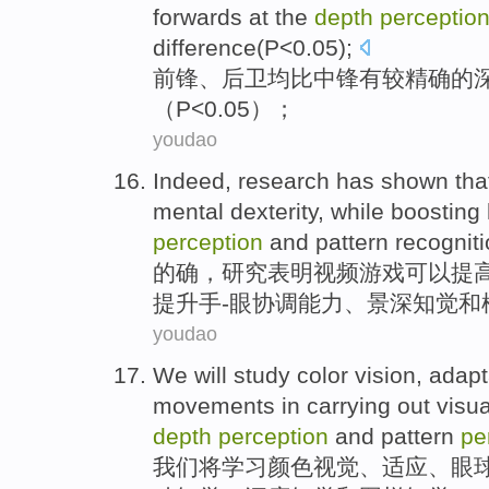
forwards
at
the
depth
perceptio
difference
(
P
<0.05);
前锋
、
后卫
均
比
中锋
有
较
精确
的
（P<0.05）；
youdao
Indeed
,
research has
shown tha
mental
dexterity
,
while
boosting
perception
and
pattern
recognit
的确
，
研究
表明
视频
游戏
可以
提
提升
手-眼
协调能力
、
景深
知觉
和
youdao
We
will
study
color
vision
,
adapt
movements
in
carrying out
visua
depth
perception
and
pattern
pe
我们
将
学习
颜色
视觉
、
适应
、
眼