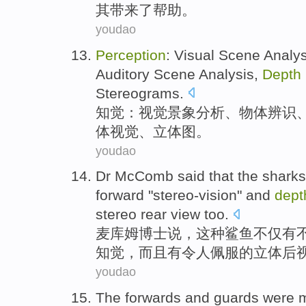
其
带来了
帮助
。
youdao
Perception
:
Visual
Scene
Analys
Auditory
Scene Analysis,
Depth
Stereograms
.
知觉
：
视觉
景象
分析
、
物体
辨识
体
视觉
、
立体图
。
youdao
Dr McComb
said
that
the
sharks
forward
"
stereo-vision
"
and
dept
stereo
rear
view too
.
麦库姆
博士
说
，
这种
鲨鱼
不仅
有
知觉
，
而且
有令人佩服的
立体
后
youdao
The
forwards
and
guards
were
m