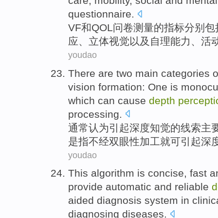
care,
mobility
,
social
and
mental
questionnaire.
VF
和QOL
问卷测量
的指标
分别
包
应
、立体视觉以及自理
能力
、活
youdao
There
are
two
main
categories
o
vision formation: One is
monocu
which can
cause
depth
percepti
processing
.
通常认为
引起
深度
知觉
的
线索
主
是
指
不
经
双眼
性
加工
就
可
引起深
youdao
This algorithm is concise, fast a
provide
automatic
and
reliable
d
aided
diagnosis
system
in
clinic
diagnosing
diseases
.