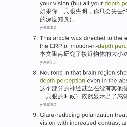
your vision
(
but
all your
depth
p
如果
你
一
只眼
失明
，你
只
会
失去
的
深度
知觉
)。
youdao
This article
was directed to the
e
the
ERP
of
motion-in-
depth
perc
本文
重点研究了接近
物体
的
大小
youdao
Neurons
in that brain region
sh
depth
perception
even
in
the
ab
这个
部分
的
神经
甚至
在
没有
其他
一只眼的时候）依然
显示出了
感
youdao
Glare-reducing
polarization
trea
vision
with
increased
contrast
a