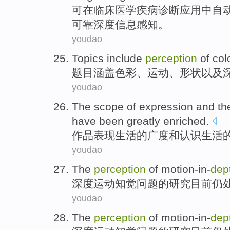
可
在
临床
医学
疾病
诊断
应用
中
自
可靠
深度
信息感知
。
youdao
Topics
include
perception
of
col
题目
涵盖
色彩
、
运动
、
形状
以及
youdao
The
scope
of
expression
and
th
have been
greatly
enriched
.
作品
表现
生活
的
广度
和
认识生活
youdao
The
perception
of
motion-in-
dep
深度运动
知觉
问题
的
研究
目前
仍
youdao
The
perception
of
motion-in-
dep