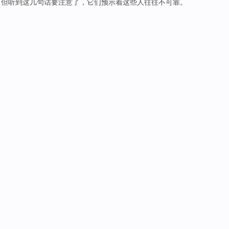
，
但
听到
这
几句话
要
注意
了
，
它们
预示
着
这些
人
往往
不可靠。