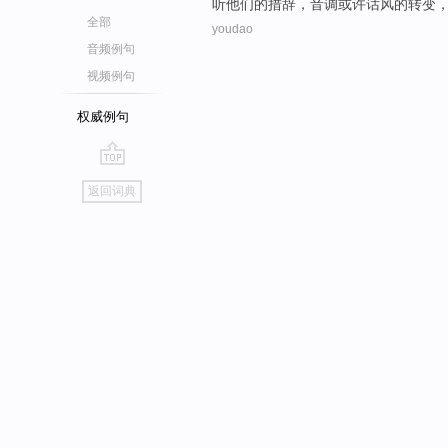
听
他们
的
措辞
，
音调
或许
话
风
的
转变
全部
youdao
音频例句
视频例句
权威例句
go
返回词典
top