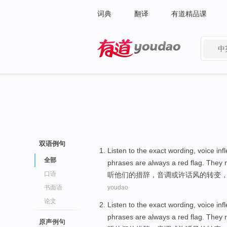
词典
翻译
有道精品课
中
有道 - 网易旗下搜索
双语例句
Listen to
the
exact
wording
,
voice inf
全部
phrases
are always
a red
flag
.
They
r
口语
听
他们
的
措辞
，
音调
或许
话
风
的
转变
书面语
youdao
论文
Listen to
the
exact
wording
,
voice inf
phrases
are always
a red
flag
.
They
r
原声例句