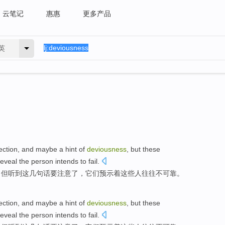
云笔记
惠惠
更多产品
英
lection
, and
maybe
a hint
of
deviousness
,
but
these
eveal
the
person
intends
to fail
.
，
但
听到
这
几句话
要
注意
了
，
它们
预示
着
这些
人
往往
不可靠。
lection
, and
maybe
a hint
of
deviousness
,
but
these
eveal
the
person
intends
to fail
.