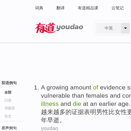
词典
翻译
有道精品课
云笔记
中英
有道 - 网易旗下搜索
双语例句
A growing
amount
of
evidence
s
全部
vulnerable
than
females
and con
口语
illness
and
die
at an earlier
age.
书面语
越来越
多
的
证据
表明
男性
比
女性
论文
年早逝。
youdao
原声例句