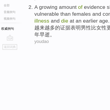
全部
A growing
amount
of
evidence
s
音频例句
vulnerable
than
females
and con
视频例句
illness
and
die
at an earlier
age.
越来越
多
的
证据
表明
男性
比
女性
权威例句
年早逝。
youdao
go
返回词典
top