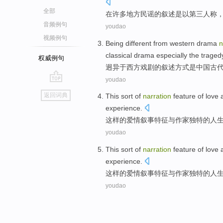
全部
在
许多
地方
民谣
的
叙述
是以
第三
人
称
音频例句
youdao
视频例句
Being different
from
western
drama
n
classical
drama
especially
the
traged
权威例句
迥异
于
西方
戏剧
的
叙述
方式
是
中国
古
youdao
go
返回词典
This sort
of
narration
feature
of
love a
top
experience
.
这样
的
爱情
叙事
特征
与
作家
独特
的
人
youdao
This sort
of
narration
feature
of
love a
experience
.
这样
的
爱情
叙事
特征
与
作家
独特
的
人
youdao