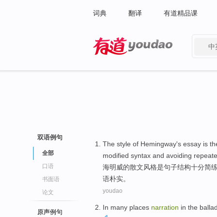
词典
翻译
有道精品课
中
有道 - 网易旗下搜索
双语例句
The
style
of
Hemingway's
essay
is
th
全部
modified
syntax
and
avoiding
repeat
口语
海明威
的
散文
风格
是
句子
结构
十分简
语
朴实。
书面语
youdao
论文
In
many
places
narration
in the
balla
原声例句