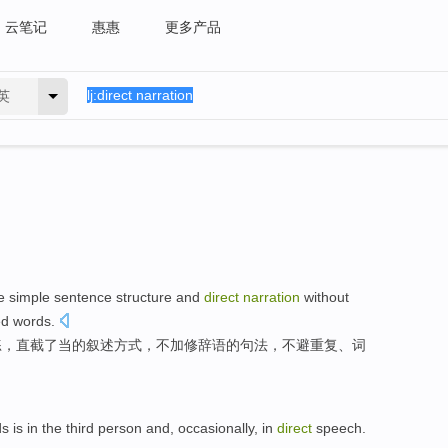
云笔记
惠惠
更多产品
英
e simple
sentence
structure
and
direct
narration
without
ed
words
.
练，
直截
了当的
叙述
方式，
不
加修辞语的
句法
，不
避
重复、
词
ds
is in
the third
person
and,
occasionally
, in
direct
speech
.