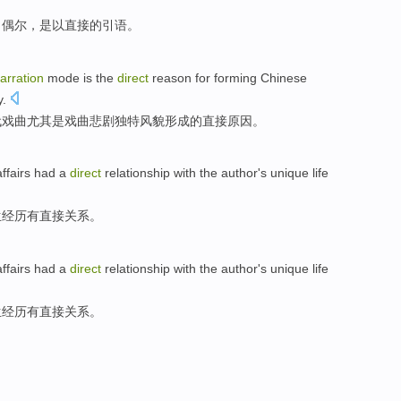
，
偶尔
，是以
直接
的
引语。
arration
mode
is
the
direct
reason for
forming
Chinese
y
.
代
戏曲
尤其是
戏曲悲剧
独特风貌
形成
的
直接
原因
。
ffairs
had a
direct
relationship
with
the
author
's
unique
life
生
经历
有
直接
关系
。
ffairs
had a
direct
relationship
with
the
author
's
unique
life
生
经历
有
直接
关系
。