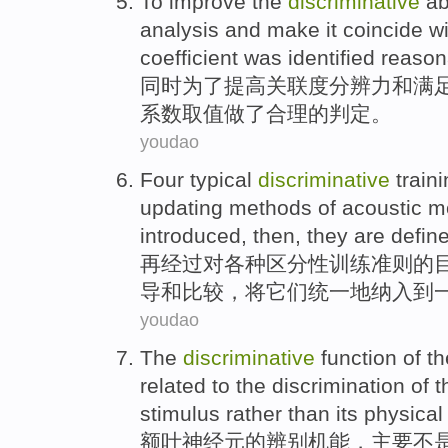
To
improve
the
discriminative
abi
analysis
and
make it coincide
wi
coefficient
was identified
reason
同时
为了
提高
关联度
分辨力
和
满
系数取值做了合理的判定。
youdao
Four
typical
discriminative
train
updating
methods
of
acoustic 
introduced
, then,
they
are defin
再经过对各种
区分
性
训练
准则
的
导
和比较，将
它们
统一
地纳入到
youdao
The
discriminative
function
of
th
related to
the
discrimination
of
t
stimulus
rather than
its
physical
额
叶
神经元
的
辨别
机能，
主要
不