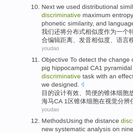
Next
we
used
distributional
simil
discriminative
maximum
entrop
phonetic
similarity, and
languag
我们
还
将分布式
相似
度
作为
一个
合
编辑
距离
、
发音
相似度、
语言
youdao
Objective To
detect
the
change
pig
hippocampal
CA1
pyramidal
discriminative
task
with
an effec
we
designed
.
目的
设计
有效
、
简便
的
锥体
细胞
海马
CA
1区锥体细胞
在
视觉
分辨
youdao
MethodsUsing the
distance
disc
new systematic
analysis
on
nin