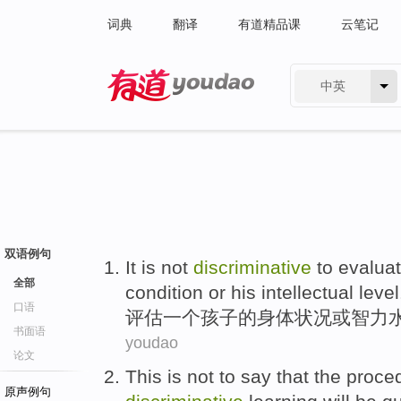
词典
翻译
有道精品课
云笔记
中英
有道 - 网易旗下搜索
双语例句
It is
not
discriminative
to
evaluat
全部
condition
or
his intellectual
level
口语
评估
一个
孩子
的
身体
状况
或
智力
书面语
youdao
论文
This
is not
to
say that
the
proce
原声例句