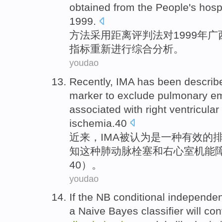
obtained from the
People
's
hosp
1999.
方法
采用
距离
评判
法
对
1999年
广
指标
重新进行综合
分析
。
youdao
Recently
,
IMA
has
been
describ
marker
to
exclude
pulmonary
e
associated
with
right
ventricular
ischemia.40
近来
，
IMA
被
认为
是
一种
有效的
知
这种
肺动脉栓塞
和
右
心室
机能
40）。
youdao
If
the NB
conditional
independe
a Naive
Bayes
classifier
will
con