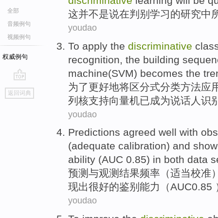
discriminative
learning
will be
qu
全部
这
并
不是
说
在
判别
学习
的
研究
中
音频例句
youdao
视频例句
To
apply
the
discriminative
class
权威例句
recognition
, the
building
sequen
machine
(SVM)
becomes
the
tre
为了
更好地
将
区分式
分类方法
应
go
返回词典
top
列
核
支持
向量
机
已成为
说话人识
youdao
Predictions
agreed
well
with
obs
(
adequate
calibration
)
and show
ability
(
AUC
0.85)
in
both
data
se
预测
与
观测
结果
频率
（
适当
校准
现出
很
好的
鉴别
能力
（
AUC0.85
youdao