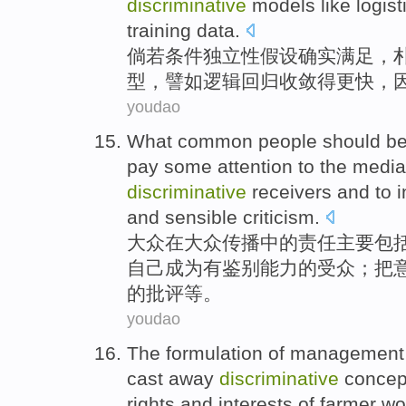
discriminative
models
like
logist
training
data
.
倘若
条件
独立性
假设
确实
满足，
型
，譬如
逻辑
回归
收敛
得更快
，
youdao
What common people should
b
pay
some
attention
to the
media
discriminative
receivers
and to
i
and sensible
criticism
.
大众
在
大众
传播
中的
责任
主要包
自己
成为有
鉴别
能力的
受众
；把
的
批评
等。
youdao
The formulation
of
management
cast away
discriminative
concep
rights and interests
of
farmer wo