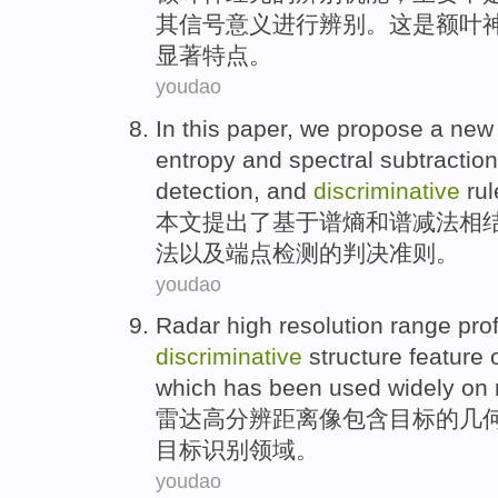
其
信号
意义
进行
辨别
。这
是
额叶
显著特点。
youdao
In this paper
,
we propose
a new
entropy
and
spectral
subtractio
detection
,
and
discriminative
ru
本文
提出
了
基于
谱
熵
和
谱
减法
相
法
以及
端点检测的判决准则。
youdao
Radar
high
resolution
range
prof
discriminative
structure
feature
o
which
has been
used widely
on
雷达
高
分辨
距离
像包含
目标
的
几
目标识别领域。
youdao