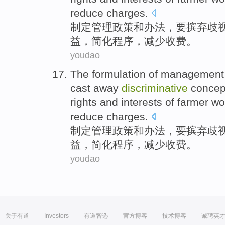
reduce
charges
.
制定
管理
政策
和
办法
，
要
摈弃
歧
益
，
简化
程序
，
减少
收费
。
youdao
The formulation
of
management
cast away
discriminative
concep
rights and interests
of
farmer wo
reduce
charges
.
制定
管理
政策
和
办法
，
要
摈弃
歧
益
，
简化
程序
，
减少
收费
。
youdao
关于有道
Investors
有道智选
官方博客
技术博客
诚聘英