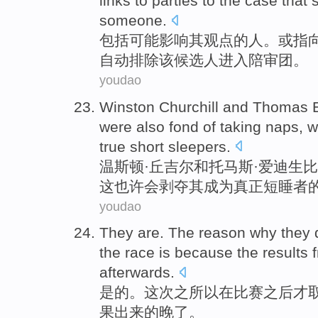
links to
parties
to the
case
that
someone.
包括
可能
影响其
观点
的
人
。
或
指
自动
排除该候选人进入陪审团。
youdao
Winston
Churchill
and
Thomas
were also
fond
of
taking naps
,
w
true
short
sleepers
.
温斯顿·
丘吉尔
和
托马斯·
爱迪生
比
这
也许
会
剥夺
其成为
真正
短
睡者
youdao
They are
. The
reason
why they 
the
race
is
because
the results
f
afterwards.
是的
。这次
之所以
在
比赛
之后
才
果
出来
的晚了。