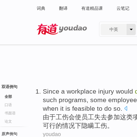
词典
翻译
有道精品课
云笔记
中英
有道 - 网易旗下搜索
双语例句
Since
a workplace
injury
would
全部
such
programs
,
some
employee
口语
when
it is feasible
to do so.
书面语
由于
工伤
会
使
员工
失去参加
这类
论文
可行
的
情况下隐瞒
工伤。
youdao
原声例句