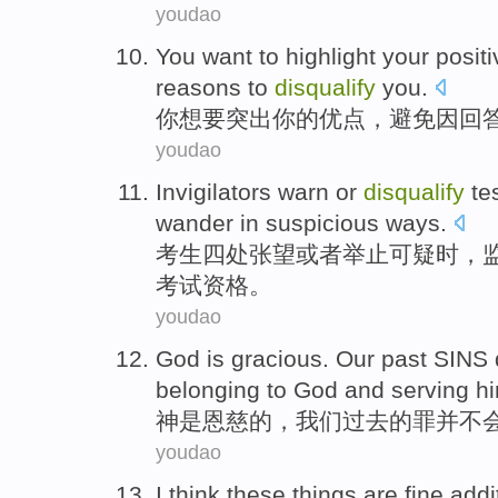
youdao
You
want
to
highlight
your
positi
reasons
to
disqualify
you.
你
想
要
突出
你
的
优点
，
避免
因回
youdao
Invigilators
warn
or
disqualify
te
wander in
suspicious
ways.
考生四处张望
或者
举止
可疑
时，
考试资格。
youdao
God
is
gracious
.
Our
past
SINS
belonging to God
and
serving
h
神
是
恩慈
的，
我们
过去
的
罪
并不
youdao
I
think
these
things
are
fine addi