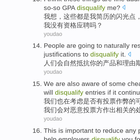
so-so
GPA
disqualify
me
?
我
想
，
这些
都
是
我
简历
的闪光点
我没有资格应聘吗？
youdao
People are
going to
naturally
res
justifications to
disqualify
it.
人们
会
自然
抵抗
你
的
产品
和
理由
youdao
We
are also
aware
of
some
che
will
disqualify
entries
if
it
contin
我们
也
在
考虑是否
有
投票
作弊
的
我们
会
对
恶意
投票方作出相关的
youdao
This
is
important
to
reduce
any
help
employers
disqualify
you
f