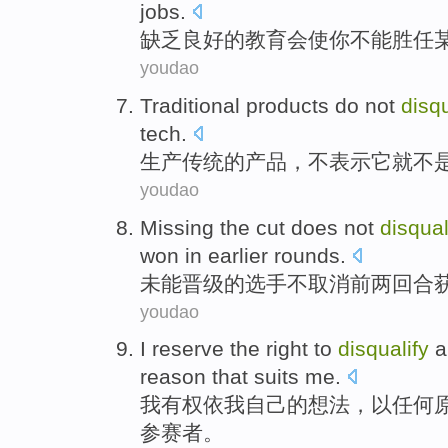
jobs
.
缺乏
良好
的
教育会
使
你
不能胜任
youdao
Traditional
products
do not
disqu
tech.
生产
传统
的
产品
，
不
表示它就不
youdao
Missing
the
cut
does not
disqual
won
in
earlier
rounds
.
未能晋级
的
选手
不
取消
前
两回合
youdao
I
reserve the right to
disqualify
a
reason
that
suits
me
.
我
有权
依
我
自己的想法，
以
任何
参赛者
。