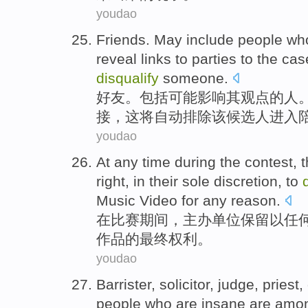
youdao
Friends
. May
include
people wh
reveal links to
parties
to the
cas
disqualify
someone.
好友
。
包括
可能
影响其
观点
的
人
接，
这
将
自动
排除该候选人进入
youdao
At
any
time during
the
contest
, 
right
,
in
their sole discretion,
to
Music Video for any reason.
在
比赛
期间
，
主办单位
保留
以
任
作品的最终
权利
。
youdao
Barrister
,
solicitor
,
judge
,
priest
,
people
who
are
insane are am