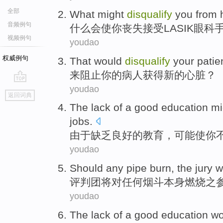
全部
What
might
disqualify
you
from
音频例句
什么
会
使
你
丧失接受
LASIK
眼科
视频例句
youdao
权威例句
That would
disqualify
your
patie
来阻止
你
的
病人
获得
新的心脏？
youdao
go
返回词典
top
The lack
of
a good
education
mi
jobs
.
由于
缺乏
良好
的
教育
，
可能
使
你
youdao
Should
any
pipe
burn
,
the
jury
wi
评判团
将
对
任何
烟斗本身
燃烧
之
youdao
The lack
of a
good
education w