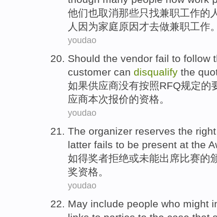
他们
也
取消
那些
只
找
兼职
工作
的
人
因为
家庭
原因
才去做兼职工作
youdao
Should
the
vendor
fail
to follow 
customer
can
disqualify
the
quo
如果
供应商
没有
按照
RFQ
规定
的
应商
本次
报价的资格。
youdao
The organizer
reserves
the righ
latter
fails to
be
present at the
A
如
得奖
者拒绝或
未能
出席
比赛的
奖资格
。
youdao
May
include
people who
might
i