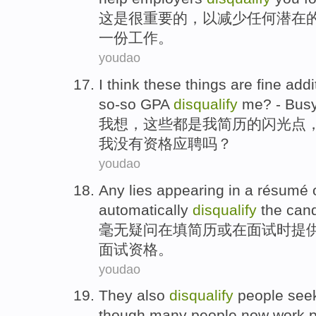
这
是
很重要
的，
以
减少
任何
潜在
一
份工作
。
youdao
I
think
these
things
are
fine addi
so-so
GPA
disqualify
me
? - Bus
我
想
，
这些
都
是
我
简历
的闪光点
我
没有资格应聘吗？
youdao
Any
lies
appearing
in
a résumé
automatically
disqualify
the
cand
毫无疑问
在
填简历
或
在
面试
时
提
面试资格。
youdao
They
also
disqualify
people see
though
many
people
now work p