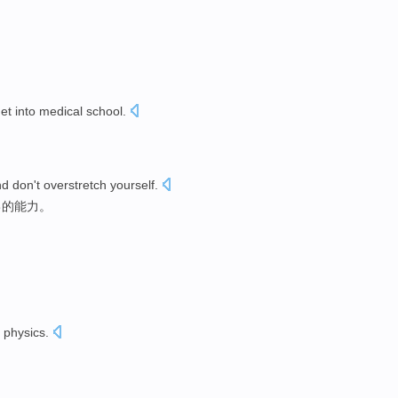
get
into
medical school
.
nd
don't
overstretch
yourself
.
己
的能力。
 physics.