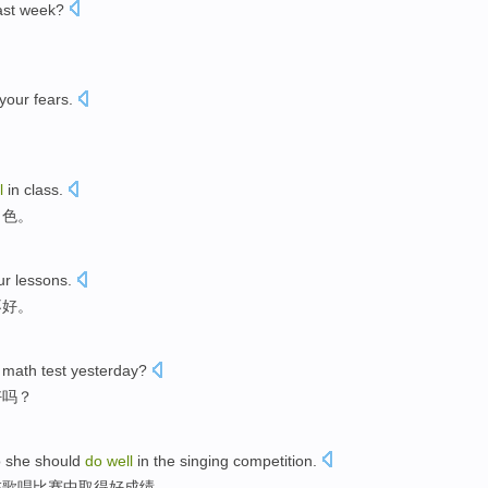
ast week?
your fears.
。
l
in class.
出色。
ur lessons.
不好。
math test yesterday?
好吗？
so she should
do
well
in the singing competition.
在歌唱比赛中取得好成绩。