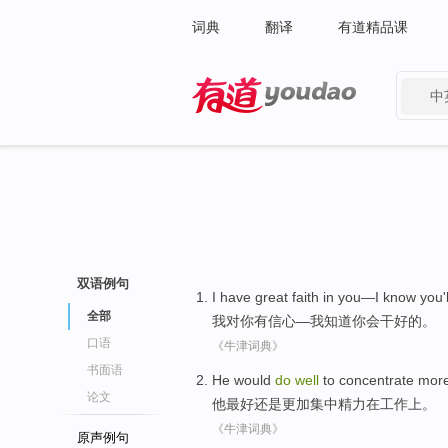
词典
翻译
有道精品课
中
有道 - 网易旗下搜索
双语例句
I
have
great faith
in
you
—I
know
you
'
全部
我
对
你
有
信心
—我
知道
你
会
干
好的
。
口语
《牛津词典》
书面语
He
would
do
well
to
concentrate
mor
论文
他
最好还是
更加
集中
精力
在
工作
上。
《牛津词典》
原声例句