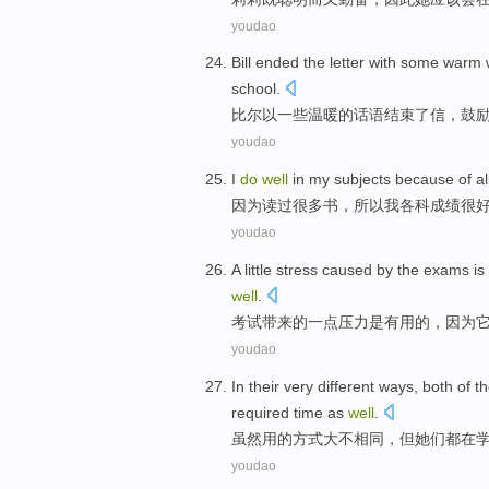
youdao
B
ill ended the letter with some war
school.
比
尔以一些温暖的话语结束了信，鼓
youdao
I
do
well
in my subjects because of all
因
为读过很多书，所以我各科成绩很
youdao
A
little stress caused by the exams i
well
.
考
试带来的一点压力是有用的，因为
youdao
I
n their very different ways, both of 
required time as
well
.
虽
然用的方式大不相同，但她们都在
youdao