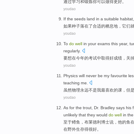
通过
学习
和
锻炼
你
可以
做
得更好
。
youdao
If
the seeds
land
in
a
suitable
habitat
如果
种子
落
在
了
合适
的
栖息地
，
它们
youdao
To
do
well
in
your exams
this year
,
tu
regularly
.
要
想
在
今年
的考试中取得
好
成绩
，
关
youdao
Physics
will never
be
my
favourite
le
teaching
me
.
虽然物理
永远
不是
我
最喜欢的
课
，
但
youdao
As for
the trout
,
Dr.
Bradley
says
his
unlikely
that
they
would
do
well
in
the
至于
鳟鱼
，
布莱德利
博士
说，
他
的
鱼
在
野外生存
得很好
。