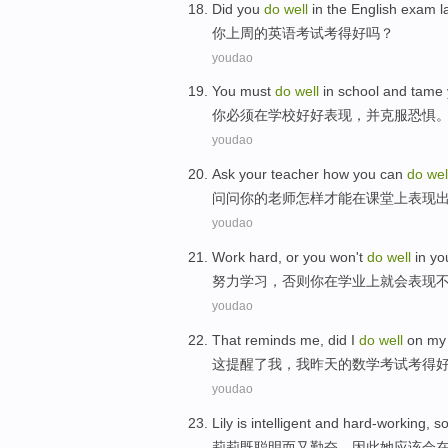
D
id you
do
well
in the English exam l
你
上周的英语考试考得好吗？
youdao
Y
ou must
do
well
in school and tame 
你
必须在学校好好表现，并克服恐惧
youdao
A
sk your teacher how you can
do
wel
问
问你的老师怎样才能在课堂上表现
youdao
W
ork hard, or you won't
do
well
in yo
努
力学习，否则你在学业上就会表现
youdao
T
hat reminds me, did I
do
well
on my 
这
提醒了我，我昨天的数学考试考得
youdao
L
ily is intelligent and hard-working, 
莉
莉既聪明而又勤奋，因此她应该会