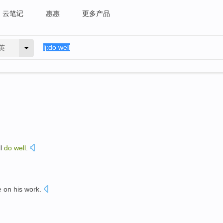
云笔记
惠惠
更多产品
英
ll
do
well
.
e
on
his
work
.