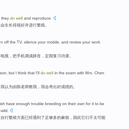
,
they
do
well
and
reproduce
.
就会
生长
得很好
并
进行
繁殖
。
rn off
the
TV
,
silence
your mobile
, and
review
your work
掉
电视
，把
手机
调成静音
，定期
复习
功课
。
sson
,
but
I
think that
I'll
do
well
in the
exam with
Mrs. Chen
是
我
认为
由
陈
老师
教
我，我会考出
好
成绩
的
。
fish
have
enough
trouble
breeding
on
their own for it to
be
 wild
.
在
自行
繁殖方面
已经
遇到
了足够多
的
麻烦
，因此
它们
不太
可能