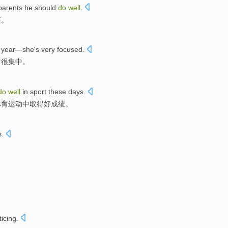
parents
he
should
do
well
.
好。
 year
—she
's very
focused
.
力
很
集中。
do
well
in
sport
these days
.
体育
运动中取得
好
成绩。
s
.
ticing
.