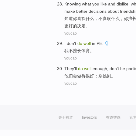
K
nowing what you like and dislike, w
make better decisions about friendsh
知
道你喜欢什么，不喜欢什么，你擅
更好的决定。
youdao
I
don't
do
well
in PE
.
我
不
擅长
体育。
youdao
They
'll
do
well
enough;
don't
be parti
他们
会
做
得很
好；
别
挑剔。
youdao
关于有道
Investors
有道智选
官