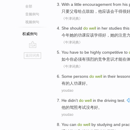
With a
little encouragement
from
his 
全部
只要
父母
给
点
鼓励，
他
应该
会干
得很
音频例句
《牛津词典》
视频例句
She
should
do
well
in
her
studies
this
权威例句
今年
她
的
功课
应该
学
得好
，
她
的
注意
《牛津词典》
go
You
have to
be
highly
competitive
to
返回词典
top
如今
你
必须
有
强烈
的
竞争意识
才能
在
《牛津词典》
Some
persons
do
well
in their
lesson
有的
人
功课
好
。
youdao
He
didn't
do
well
in the
driving
test
.
他
的
驾照
考试
没
考
好
。
youdao
You
can
do
well
by
studying
and
prac