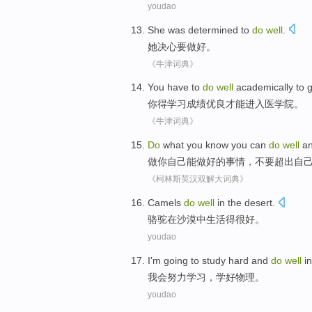
youdao
She
was determined
to
do
well
.
她
决心
要
做好
。
《牛津词典》
You
have to
do
well
academically
to 
你
得学习
成绩
优良
才能
进入医学院。
《牛津词典》
Do
what
you
know you
can
do
well
a
做
你自己
能
做好
的事情，
不要
超出
自
《柯林斯英汉双解大词典》
C
amels
do
well
in the desert.
骆
驼在沙漠中生活得很好。
youdao
I
'm going to study hard and
do
well
in
我
会努力学习，学好物理。
youdao